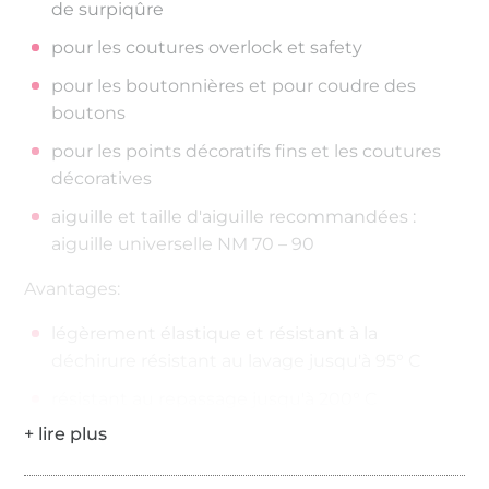
de surpiqûre
pour les coutures overlock et safety
pour les boutonnières et pour coudre des
boutons
pour les points décoratifs fins et les coutures
décoratives
aiguille et taille d'aiguille recommandées :
aiguille universelle NM 70 – 90
Avantages:
légèrement élastique et résistant à la
déchirure résistant au lavage jusqu'à 95° C
résistant au repassage jusqu'à 200° C
200 mètres sur la bobine
Épaisseur de fil : No./Tkt. 100 | dtex 300/2 | Nm