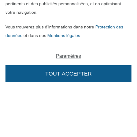
pertinents et des publicités personnalisées, et en optimisant
votre navigation.
Vous trouverez plus d’informations dans notre
Protection des
Payer avec
données
et dans nos
Mentions légales
.
Paramètres
TOUT ACCEPTER
Nos partenaires logistiques
Passer à la boutique allemande