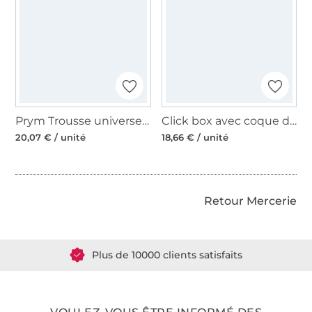
Prym Trousse universelle, beige
Click box avec coque de rangement pour fils à coud
20,07 € / unité
18,66 € / unité
Retour Mercerie
Plus de 1.8 millions de mètres de tissu en stock
Plus de 10000 clients satisfaits
36 ans d'expérience