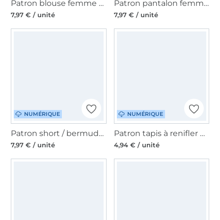
Patron blouse femme pdf Petunia Erbsünde, en allemand
Patron pantalon femme pdf Lorena Erbsünde, en allemand
7,97 € / unité
7,97 € / unité
NUMÉRIQUE
NUMÉRIQUE
Patron short / bermuda femme pdf Fresca Erbsünde, en allemand
Patron tapis à renifler pour chien pdf Carlo Erbsünde, en allemand
7,97 € / unité
4,94 € / unité