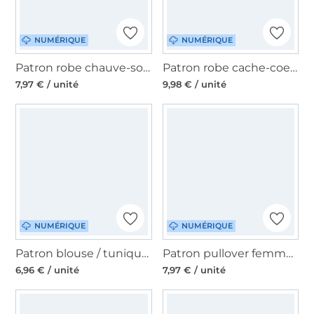
NUMÉRIQUE
NUMÉRIQUE
Patron robe chauve-souris femme pdf Veloza Erbsünde, en allemand
Patron robe cache-coeur femme pdf Tijuca 34-46 Erbsünde, en allemand
7,97 € / unité
9,98 € / unité
NUMÉRIQUE
NUMÉRIQUE
Patron blouse / tunique / robe femme pdf Superbia, en allemand
Patron pullover femme pdf Rapido Erbsünde, en allemand
6,96 € / unité
7,97 € / unité