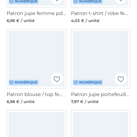
NUMÉRIQUE
NUMÉRIQUE
Patron jupe femme pdf Baru Erbsünde, en allemand
Patron t-shirt / robe femme pdf Uva Erbsünde, en allemand
6,96 € / unité
4,03 € / unité
NUMÉRIQUE
NUMÉRIQUE
Patron blouse / top femme pdf Manaus Erbsünde, en allemand
Patron jupe portefeuille à volants femme pdf Pitanga Erbsünde, en allemand
6,96 € / unité
7,97 € / unité