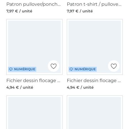
Patron pullover/poncho/sweat-shirt femme pdf Carambola Erbsünde, en allemand
Patron t-shirt / pullover femme pdf Caju Erbsünde, en allemand
7,97 € / unité
7,97 € / unité
NUMÉRIQUE
NUMÉRIQUE
Fichier dessin flocage Zèbre Erbsünde
Fichier dessin flocage Squelette Erbsünde
4,94 € / unité
4,94 € / unité