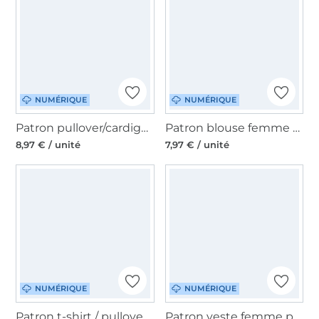
NUMÉRIQUE
NUMÉRIQUE
Patron pullover/cardigan/robe femme pdf Querida Erbsünde, en allemand
Patron blouse femme pdf Primavera Erbsünde, en allemand
8,97 € / unité
7,97 € / unité
NUMÉRIQUE
NUMÉRIQUE
Patron t-shirt / pullover femme pdf Plissado Erbsünde, en allemand
Patron veste femme pdf Paulista 46-60 Erbsünde, en allemand