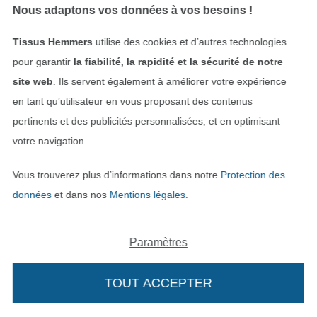
Nous adaptons vos données à vos besoins !
NUMÉRIQUE
NUMÉRIQUE
Patron tunique / pullover raglan femme pdf Felicia Erbsünde, en allemand
Patron robe cache-coeur portefeuille femme pdf Eleganza Erbsünde, en allemand
Tissus Hemmers
utilise des cookies et d’autres technologies
7,97 € / unité
7,97 € / unité
pour garantir
la fiabilité, la rapidité et la sécurité de notre
site web
. Ils servent également à améliorer votre expérience
en tant qu’utilisateur en vous proposant des contenus
pertinents et des publicités personnalisées, et en optimisant
votre navigation.
Vous trouverez plus d’informations dans notre
Protection des
données
et dans nos
Mentions légales
.
NUMÉRIQUE
NUMÉRIQUE
Patron jupe portefeuille femme pdf Dona Luna Erbsünde, en allemand
Patron jupe femme pdf Dona Flor Erbsünde, en allemand
Paramètres
7,97 € / unité
6,96 € / unité
TOUT ACCEPTER