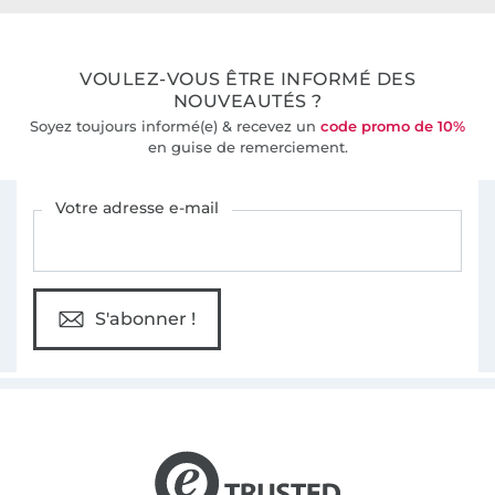
Plus de 10000 clients satisfaits
VOULEZ-VOUS ÊTRE INFORMÉ DES
36 ans d'expérience
NOUVEAUTÉS ?
Soyez toujours informé(e) & recevez un
code promo de 10%
en guise de remerciement.
Vous êtes abonné à la newsletter de Tissus Hemmers.
Votre adresse e-mail
S'abonner !