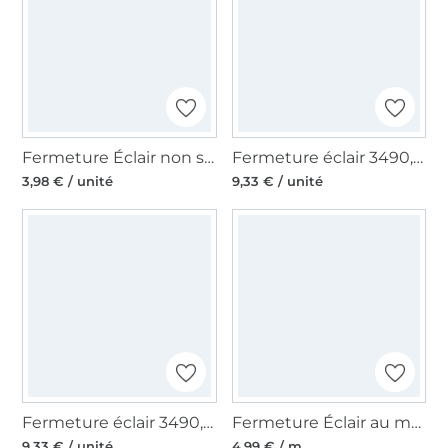
Fermeture Éclair non séparable 1 mètre, grège/or
Fermeture éclair 3490, bleu foncé
3,98 € / unité
9,33 € / unité
Fermeture éclair 3490, blanc cassé
Fermeture Éclair au mètre non séparable plastique à spirale, noir
9,33 € / unité
4,99 € / m