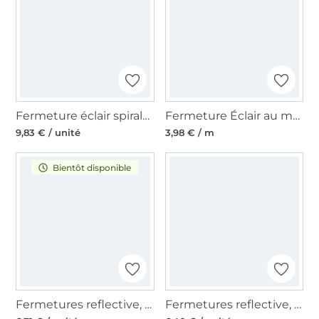
Fermeture éclair spirale séparable 60 cm cuivre
Fermeture Éclair au mètre non séparable plastique à spirale, uni blanc
9,83 € / unité
3,98 € / m
Bientôt disponible
Fermetures reflective, separable, 65 cm
Fermetures reflective, separable, 60 cm