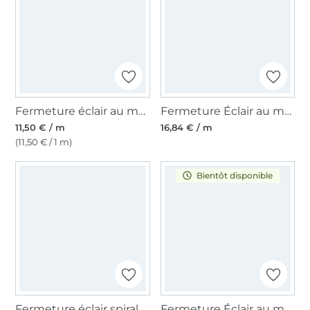
Fermeture éclair au mètre, noir- or
Fermeture Éclair au mètre transparente, spirale, non séparable
11,50 € / m
16,84 € / m
(11,50 € / 1 m)
Bientôt disponible
Fermeture éclair spirale séparable 80 cm doré
Fermeture Éclair au mètre non séparable plastique à spirale, vert clair