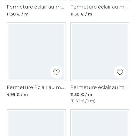
Fermeture éclair au mètre, rouge vin
Fermeture éclair au mètre, jaune
11,50 € / m
11,50 € / m
Fermeture Éclair au mètre non séparable plastique à spirale, rose fuchsia
Fermeture éclair au mètre, noir-vieil or
4,99 € / m
11,50 € / m
(11,50 € / 1 m)