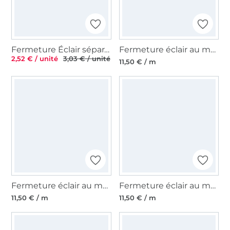
Fermeture Éclair séparable plastique à dents, 40 cm, bleu foncé
Fermeture éclair au mètre noir, multicolore
2,52 € / unité
3,03 € / unité
11,50 € / m
Fermeture éclair au mètre, orange néon
Fermeture éclair au mètre, fuchsia néon
11,50 € / m
11,50 € / m