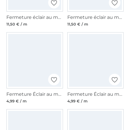
Fermeture éclair au mètre, beige
Fermeture éclair au mètre, bleu foncé
11,50 € / m
11,50 € / m
Fermeture Éclair au mètre non séparable plastique à spirale, vert kaki
Fermeture Éclair au mètre non séparable plastique à spirale, vieux rose millennial
4,99 € / m
4,99 € / m