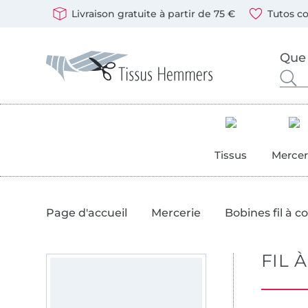
Passer à la boutique allemande
Ouvre une nouvelle fenêtre
Vous pouvez payer chez nous avec les modes de paiement
Nos partenaires d'expédition sont : DHL et DPD
Livraison gratuite à partir de 75 €
Tutos co
Tissus Hemmers - Tissus, patrons et accessoires de cout
Rechercher des tissus, de la mercerie et des patrons de
Entrez ici votre mot-clé.
Tissus
Mercer
Page d'accueil
Mercerie
Bobines fil à c
FIL 