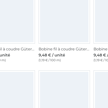
Bobine fil à coudre Gütermann 800m coton C NE 50, (2955) rose fuchsia
Bobine fil à coudre Gütermann 800m coton C NE 50, (618) sable
 unité
9,48 € / unité
9,48 € 
00 m)
(1,19 € / 100 m)
(1,19 € / 