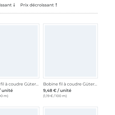
issant
Prix décroissant
Bobine fil à coudre Gütermann 800m coton C NE 50, (5322) noir
Bobine fil à coudre Gütermann 800m coton C NE 50, (9928) couleur or antique
/ unité
9,48 € / unité
100 m)
(1,19 € / 100 m)