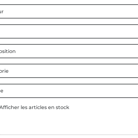
ur
sition
orie
e
Afficher les articles en stock