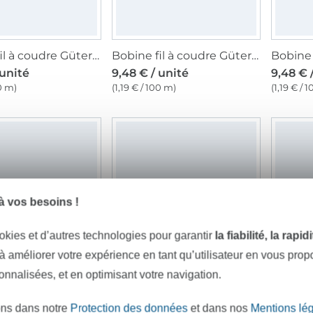
Bobine fil à coudre Gütermann 800m coton C NE 50, (829) creme
Bobine fil à coudre Gütermann 800m coton C NE 50, (7000) bleu royal
 unité
9,48 € / unité
9,48 € 
00 m)
(1,19 € / 100 m)
(1,19 € / 
 vos besoins !
okies et d’autres technologies pour garantir
la fiabilité, la rapi
 à améliorer votre expérience en tant qu’utilisateur en vous pro
sonnalisées, et en optimisant votre navigation.
Gütermann C NE 50 Fil à coudre en coton 800 m, beige foncé
Bobine fil à coudre Gütermann 800m coton C NE 50, (828) ivoire
 unité
9,48 € / unité
9,48 € 
ons dans notre
Protection des données
et dans nos
Mentions lé