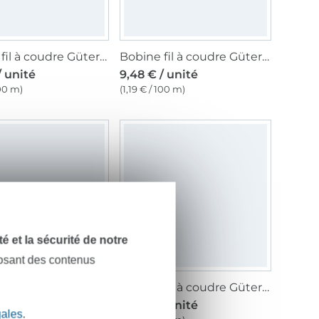
Bobine fil à coudre Gütermann 800m coton C NE 50, (5705) gris
Bobine fil à coudre Gütermann 800m coton C NE 50, (2833) bordeaux
/ unité
9,48 € / unité
100 m)
(1,19 € / 100 m)
dité et la sécurité de notre
posant des contenus
Bobine fil à coudre Gütermann 800m coton C NE 50, (919) vanille
Bobine fil à coudre Gütermann 800m coton C NE 50, (8244) menthe
/ unité
9,48 € / unité
gales
.