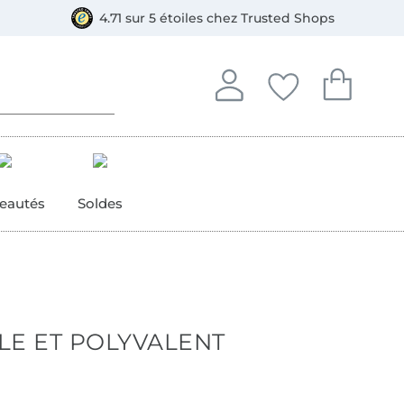
ment, Bancontact
4.71 sur 5 étoiles chez Trusted Shops
Se connecter à votre compt
Vous avez enregistré
Vous avez enr
Se connecter
Mes favoris
Mon pan
eautés
Soldes
LE ET POLYVALENT