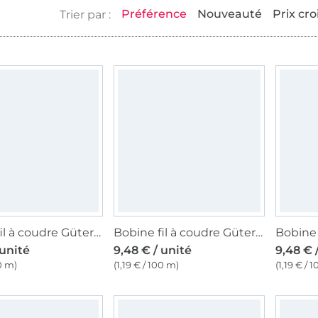
Préférence
Nouveauté
Prix cro
Bobine fil à coudre Gütermann 800m coton C NE 50, (5709) blanc
Bobine fil à coudre Gütermann 800m coton C NE 50, (5201) noir
 unité
9,48 € / unité
9,48 € 
00 m)
(1,19 € / 100 m)
(1,19 € / 