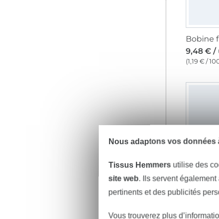
9,48 € /
(1,19 € / 1
Nous adaptons vos données à
Tissus Hemmers
utilise des co
site web
. Ils servent également
pertinents et des publicités per
8,82 € /
Vous trouverez plus d’informati