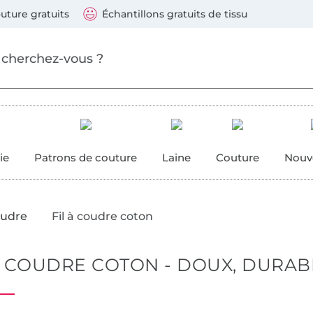
Sauter vers les produits
Continuer la recherche
 suivants : Visa, Mastercard, Carte bleue, PayPal, Vire
uture gratuits
Échantillons gratuits de tissu
ure
 couture
ie
Patrons de couture
Laine
Couture
Nouv
oudre
Fil à coudre coton
À COUDRE COTON - DOUX, DURAB