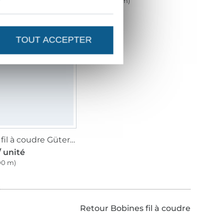
100 m)
(1,19 € / 100 m)
TOUT ACCEPTER
Bobine fil à coudre Gütermann 800m coton C NE 50, (6745) turquoise
/ unité
100 m)
Retour Bobines fil à coudre