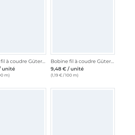
Bobine fil à coudre Gütermann 800m coton C NE 50, (1225) taupe
Bobine fil à coudre Gütermann 800m coton C NE 50, (6206) gris souris
/ unité
9,48 € / unité
100 m)
(1,19 € / 100 m)