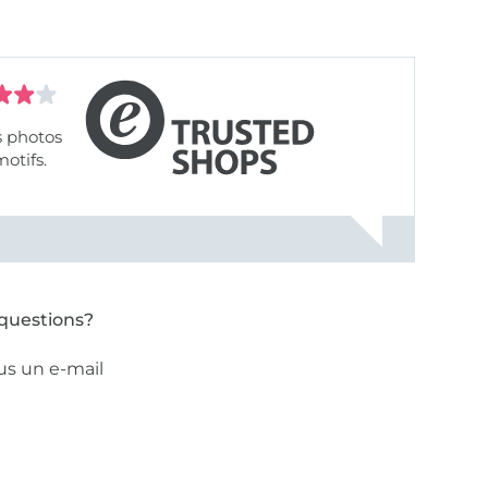
s photos
motifs.
questions?
us un e-mail