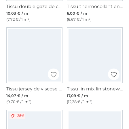
Tissu double gaze de coton, jaune moutarde
Tissu thermocollant entoilage Vlieseline H200, noir
10,03 € / m
6,00 € / m
(7,72 € / 1 m²)
(6,67 € / 1 m²)
Tissu jersey de viscose cachemire paisley flowers, orange
Tissu lin mix lin stonewashed, sable
14,07 € / m
17,09 € / m
(9,70 € / 1 m²)
(12,38 € / 1 m²)
-25%