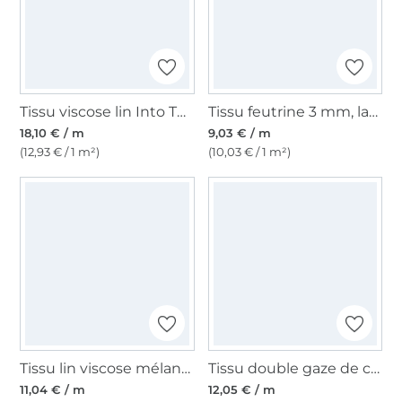
Tissu viscose lin Into The Trees, bordeaux
Tissu feutrine 3 mm, largeur 90 cm, grie chiné
18,10 € / m
9,03 € / m
(12,93 € / 1 m²)
(10,03 € / 1 m²)
Tissu lin viscose mélange, beige clair chiné
Tissu double gaze de coton Citrons lemon, blanc
11,04 € / m
12,05 € / m