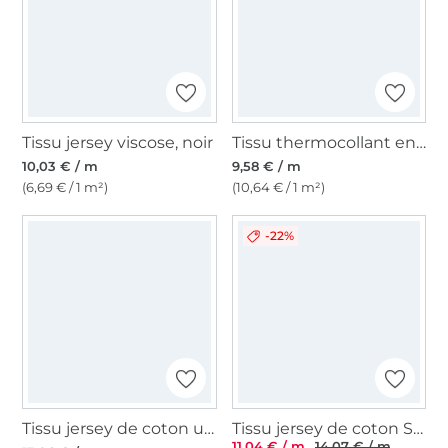
Tissu jersey viscose, noir
Tissu thermocollant entoilage Vlieseline S320, blanc
10,03 € / m
9,58 € / m
(6,69 € / 1 m²)
(10,64 € / 1 m²)
-22%
Tissu jersey de coton uni, noir
Tissu jersey de coton Sopo, noir
11,04 € / m
14,07 € / m