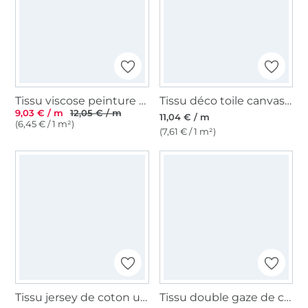
Tissu viscose peinture abstraite Charlie, bleu
Tissu déco toile canvas uni, bleu foncé
9,03 € / m
12,05 € / m
11,04 € / m
(6,45 € / 1 m²)
(7,61 € / 1 m²)
Tissu jersey de coton uni, bleu pétrole
Tissu double gaze de coton, Pois dorés, marine