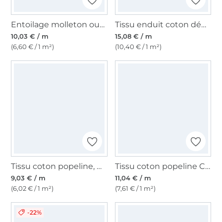
Entoilage molleton ouate 200 g/m Dacron blanc
Tissu enduit coton déperlant Abstract Shapes, rouge
10,03 € / m
15,08 € / m
(6,60 € / 1 m²)
(10,40 € / 1 m²)
Tissu coton popeline, menthe clair
Tissu coton popeline Cherries,rose fuchsia
9,03 € / m
11,04 € / m
(6,02 € / 1 m²)
(7,61 € / 1 m²)
-22%