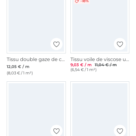
-18%
Tissu double gaze de coton, Pois dorés, lilas pâle
Tissu voile de viscose uni noir
9,03 € / m
11,04 € / m
12,05 € / m
(6,54 € / 1 m²)
(8,03 € / 1 m²)