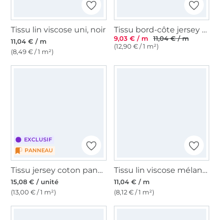
Tissu lin viscose uni, noir
Tissu bord-côte jersey tubulaire Emma, blanc cassé
9,03 € / m
11,04 € / m
11,04 € / m
(12,90 € / 1 m²)
(8,49 € / 1 m²)
EXCLUSIF
PANNEAU
Tissu jersey coton panneau Papillons joyeux Malomi, 145 x 80cm, bleu foncé
Tissu lin viscose mélange, noir
15,08 € / unité
11,04 € / m
(13,00 € / 1 m²)
(8,12 € / 1 m²)