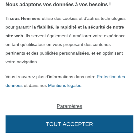
Nous adaptons vos données à vos besoins !
Tissus Hemmers
utilise des cookies et d’autres technologies
pour garantir
la fiabilité, la rapidité et la sécurité de notre
site web
. Ils servent également à améliorer votre expérience
en tant qu’utilisateur en vous proposant des contenus
pertinents et des publicités personnalisées, et en optimisant
votre navigation.
Tissu jersey de coton à petites rayures small stripes, bleu
Tissu jersey de bambou uni, blanc cassé
Vous trouverez plus d’informations dans notre
Protection des
15,08 € / m
15,08 € / m
données
et dans nos
Mentions légales
.
(10,05 € / 1 m²)
(10,05 € / 1 m²)
-14%
Paramètres
TOUT ACCEPTER