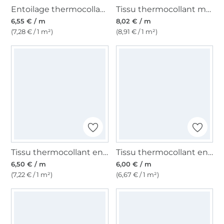
Entoilage thermocollant Vlieseline H250 blanc
Tissu thermocollant molleton Vlieseline H630, blanc
6,55 € / m
8,02 € / m
(7,28 € / 1 m²)
(8,91 € / 1 m²)
Tissu thermocollant entoilage Vlieseline H180, blanc
Tissu thermocollant entoilage Vlieseline H200, blanc
6,50 € / m
6,00 € / m
(7,22 € / 1 m²)
(6,67 € / 1 m²)