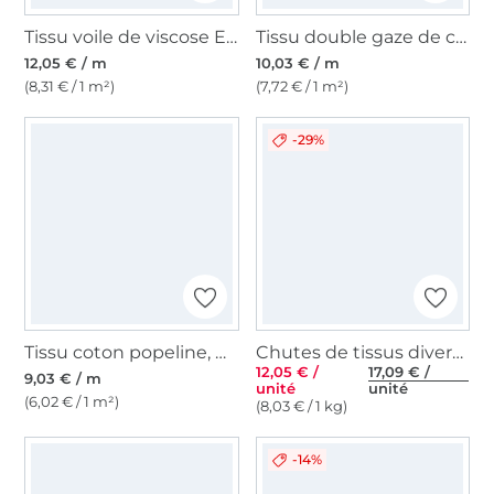
Tissu voile de viscose Enjoy Beach Ethnic Leaves, bleu pétrole
Tissu double gaze de coton, vert olive
12,05 € / m
10,03 € / m
(8,31 € / 1 m²)
(7,72 € / 1 m²)
-29%
Tissu coton popeline, marine
Chutes de tissus divers 1,5 kg
12,05 € /
17,09 € /
9,03 € / m
unité
unité
(6,02 € / 1 m²)
(8,03 € / 1 kg)
-14%