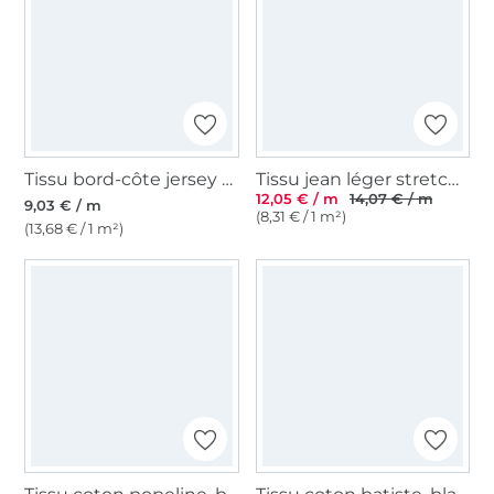
Tissu bord-côte jersey tubulaire lisse, noir
Tissu jean léger stretch chambray, bleu denim
12,05 € / m
14,07 € / m
9,03 € / m
(8,31 € / 1 m²)
(13,68 € / 1 m²)