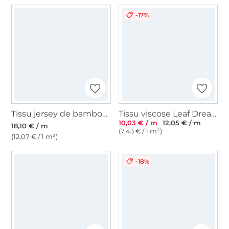
-17%
Tissu jersey de bambou Paisley, bleu royal
Tissu viscose Leaf Dream, bleu marine
10,03 € / m
12,05 € / m
18,10 € / m
(7,43 € / 1 m²)
(12,07 € / 1 m²)
-18%