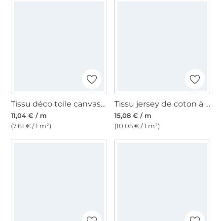
Tissu déco toile canvas uni, noir
Tissu jersey de coton à rayures Emma, marron
11,04 € / m
15,08 € / m
(7,61 € / 1 m²)
(10,05 € / 1 m²)