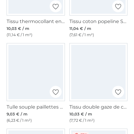
Tissu thermocollant entoilage Vlieseline G785, blanc
Tissu coton popeline Sea Animals, bleu pétrole
10,03 € / m
11,04 € / m
(11,14 € / 1 m²)
(7,61 € / 1 m²)
Tulle souple paillettes Glitter Pastel Rainbow, multicolore
Tissu double gaze de coton, vert pâle
9,03 € / m
10,03 € / m
(6,23 € / 1 m²)
(7,72 € / 1 m²)