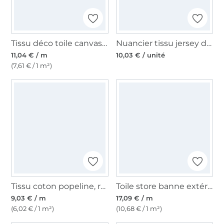
Tissu déco toile canvas uni, beige
Nuancier tissu jersey de coton
11,04 € / m
10,03 € / unité
(7,61 € / 1 m²)
Tissu coton popeline, rose pâle
Toile store banne extérieur 160cm déperlant, à rayures, blanc-jaune
9,03 € / m
17,09 € / m
(6,02 € / 1 m²)
(10,68 € / 1 m²)