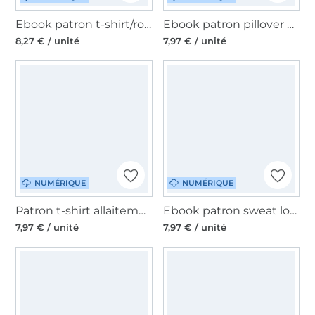
Ebook patron t-shirt/robe femme Annie Emmilou, en allemand
Ebook patron pillover d’ailletement femme Camilla Königin Mutter, en allemand
8,27 € / unité
7,97 € / unité
NUMÉRIQUE
NUMÉRIQUE
Patron t-shirt allaitement femme pdf Multi-Mama Berlinerie, en allemand
Ebook patron sweat long femme Girly Schleiferlwerk, Umstandsversion, en allemand
7,97 € / unité
7,97 € / unité