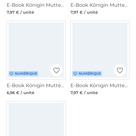
E-Book Königin Mutter Stillshirt Madeleine, en allemand
E-Book Königin Mutter Umstandsoverall Leah, en allemand
7,97 € / unité
7,97 € / unité
NUMÉRIQUE
NUMÉRIQUE
E-Book Königin Mutter Umstandsleggings Anne, en allemand
E-Book Königin Mutter Hoodie Alexia mit Stillfunktion, en allemand
6,96 € / unité
7,97 € / unité