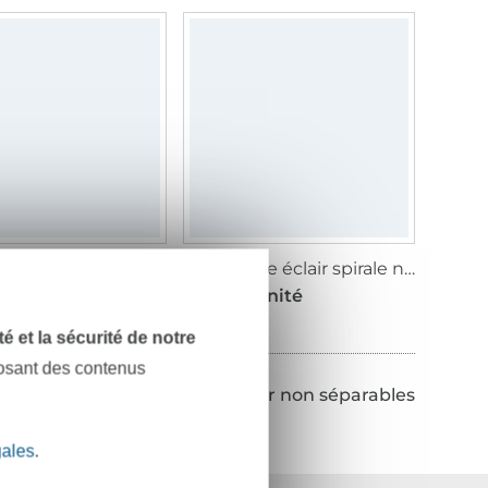
Fermeture éclair métal doré non séparable 8703, noir
Fermeture éclair spirale non séparable 20 cm doré
/ unité
4,03 € / unité
dité et la sécurité de notre
posant des contenus
Retour Fermetures Éclair non séparables
gales
.