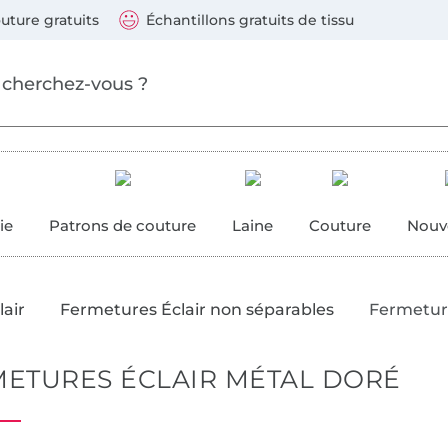
Sauter vers les produits
Continuer la recherche
 suivants : Visa, Mastercard, Carte bleue, PayPal, Vire
uture gratuits
Échantillons gratuits de tissu
ure
 couture
ie
Patrons de couture
Laine
Couture
Nouv
air
Fermetures Éclair non séparables
Fermeture
ETURES ÉCLAIR MÉTAL DORÉ