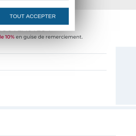
ts
36 ans d'expérience
TOUT ACCEPTER
NOUVEAUTÉS ?
de 10%
en guise de remerciement.