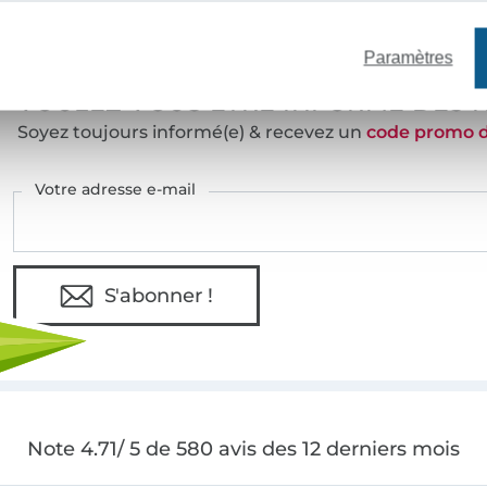
e mètres de tissu en stock
Plus de 10000 clients satisfai
Paramètres
VOULEZ-VOUS ÊTRE INFORMÉ DES 
Soyez toujours informé(e) & recevez un
code promo 
Votre adresse e-mail
S'abonner !
Note 4.71/ 5 de 580 avis des 12 derniers mois