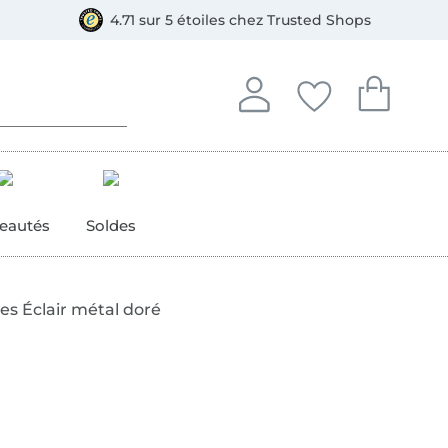
ment, Bancontact
4.71 sur 5 étoiles chez Trusted Shops
Se connecter à votre compt
Vous avez enregistré
Vous avez enr
Se connecter
Mes favoris
Mon pan
eautés
Soldes
s Éclair métal doré