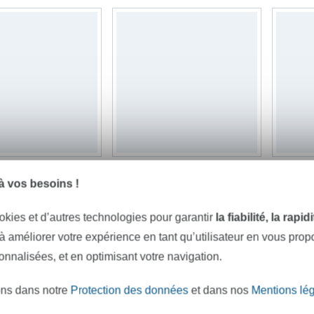
Fermeture éclair 8703, bleu foncé
Fermeture éclair spirale non séparable 20 cm cuivre
 vos besoins !
 unité
4,03 € / unité
3,78 € 
okies et d’autres technologies pour garantir
la fiabilité, la rapi
 à améliorer votre expérience en tant qu’utilisateur en vous pro
sonnalisées, et en optimisant votre navigation.
ons dans notre
Protection des données
et dans nos
Mentions lé