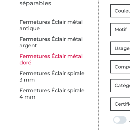
séparables
Coule
Fermetures Éclair métal
antique
Motif
Fermetures Éclair métal
argent
Usage
Fermetures Éclair métal
doré
Compo
Fermetures Éclair spirale
3 mm
Catég
Fermetures Éclair spirale
4 mm
Certifi