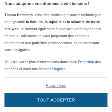
13,06 € / m
15,08 € / m
Nous adaptons vos données à vos besoins !
(8,82 € / 1 m²)
(10,05 € / 1 m²)
Tissus Hemmers
utilise des cookies et d’autres technologies
-14%
pour garantir
la fiabilité, la rapidité et la sécurité de notre
site web
. Ils servent également à améliorer votre expérience
en tant qu’utilisateur en vous proposant des contenus
pertinents et des publicités personnalisées, et en optimisant
votre navigation.
Vous trouverez plus d’informations dans notre
Protection des
Tissu jersey de coton côtelé Emma, rouille
Tissu jersey de coton uni, gris argent
données
et dans nos
Mentions légales
.
12,05 € / m
14,07 € / m
13,06 € / m
(9,27 € / 1 m²)
(8,82 € / 1 m²)
Paramètres
TOUT ACCEPTER