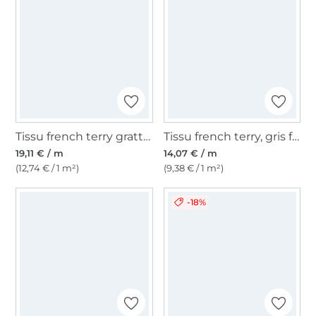
Tissu french terry gratté Léopard Spots, beige
Tissu french terry, gris foncé
19,11 € / m
14,07 € / m
(12,74 € / 1 m²)
(9,38 € / 1 m²)
-18%