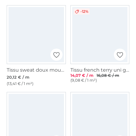
-12%
Tissu sweat doux moucheté Cosy Colors, rouge foncé chiné
Tissu french terry uni gratté, bleu fumée
14,07 € / m
16,08 € / m
20,12 € / m
(9,08 € / 1 m²)
(13,41 € / 1 m²)