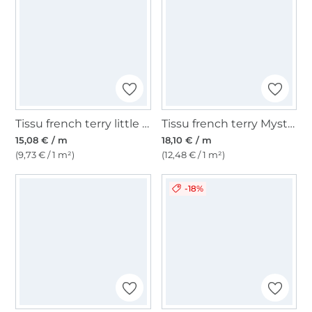
Tissu french terry little dots, lie de vin
Tissu french terry Mystical Forest, noir
15,08 € / m
18,10 € / m
(9,73 € / 1 m²)
(12,48 € / 1 m²)
-18%