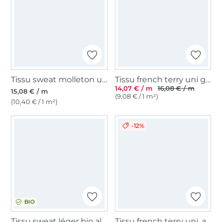
Tissu sweat molleton uni, lilas
Tissu french terry uni gratté, vert pâle
14,07 € / m
16,08 € / m
15,08 € / m
(9,08 € / 1 m²)
(10,40 € / 1 m²)
-12%
BIO
Tissu sweat léger bio albstoffe hamburger liebe bliss flower field, marine
Tissu french terry uni, anthracite