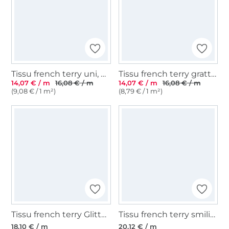
Tissu french terry uni, beige
Tissu french terry gratté uni, bleu pigeon
14,07 € / m
16,08 € / m
14,07 € / m
16,08 € / m
(9,08 € / 1 m²)
(8,79 € / 1 m²)
Tissu french terry Glitter Leo, rose
Tissu french terry smiling sky, bleu marine
18,10 € / m
20,12 € / m