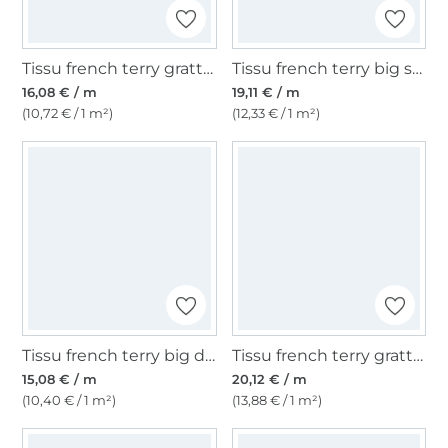
Tissu french terry gratté flower art, vert olive
Tissu french terry big stripes, rose fuchsia
16,08 € / m
19,11 € / m
(10,72 € / 1 m²)
(12,33 € / 1 m²)
Tissu french terry big dots, lie de vin
Tissu french terry gratté Football, bleu foncé
15,08 € / m
20,12 € / m
(10,40 € / 1 m²)
(13,88 € / 1 m²)