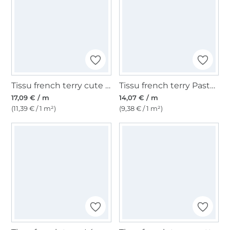
Tissu french terry cute duck, nude
Tissu french terry Pastel, sable
17,09 € / m
14,07 € / m
(11,39 € / 1 m²)
(9,38 € / 1 m²)