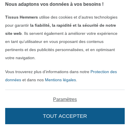
Nous adaptons vos données à vos besoins !
Tissus Hemmers
utilise des cookies et d’autres technologies
pour garantir
la fiabilité, la rapidité et la sécurité de notre
site web
. Ils servent également à améliorer votre expérience
en tant qu’utilisateur en vous proposant des contenus
Tissu french terry gratté, noir
Tissu sweat molleton, blanc cassé
pertinents et des publicités personnalisées, et en optimisant
14,07 € / m
17,09 € / m
14,07 € / m
votre navigation.
(9,38 € / 1 m²)
(9,38 € / 1 m²)
Vous trouverez plus d’informations dans notre
Protection des
-18%
données
et dans nos
Mentions légales
.
Paramètres
TOUT ACCEPTER