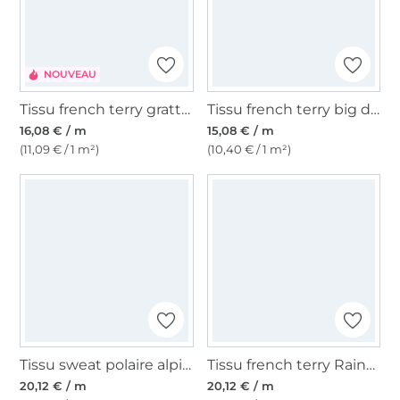
NOUVEAU
Tissu french terry gratté Colour Stripes, pourpre
Tissu french terry big dots, marron
16,08 € / m
15,08 € / m
(11,09 € / 1 m²)
(10,40 € / 1 m²)
Tissu sweat polaire alpine Amelie, crème
Tissu french terry Rainbow Leo, multicolore
20,12 € / m
20,12 € / m