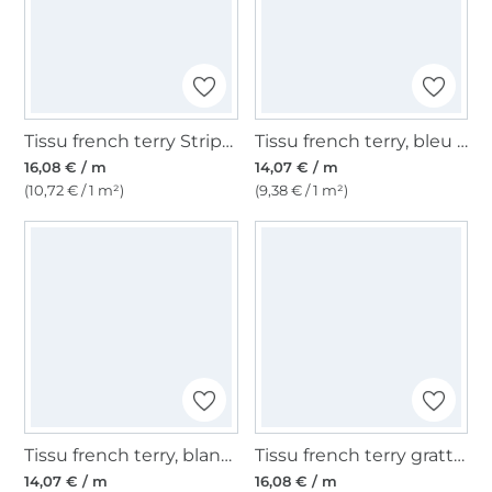
Tissu french terry Stripes, bleu marine
Tissu french terry, bleu foncé
16,08 € / m
14,07 € / m
(10,72 € / 1 m²)
(9,38 € / 1 m²)
Tissu french terry, blanc cassé
Tissu french terry gratté flower art, crème
14,07 € / m
16,08 € / m