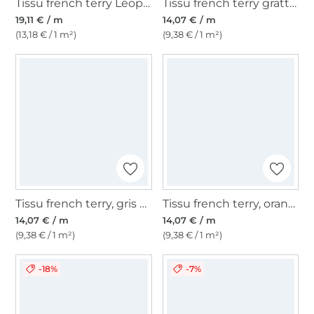
Tissu french terry Léopard gradient leo, vert
Tissu french terry gratté, bleu bébé
19,11 € / m
14,07 € / m
(13,18 € / 1 m²)
(9,38 € / 1 m²)
Tissu french terry, gris clair mélangé
Tissu french terry, orange
14,07 € / m
14,07 € / m
(9,38 € / 1 m²)
(9,38 € / 1 m²)
-18%
-7%