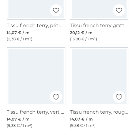
Tissu french terry, pétrole foncé
Tissu french terry gratté Ours, marron
14,07 € / m
20,12 € / m
(9,38 € / 1 m²)
(13,88 € / 1 m²)
Tissu french terry, vert olive pâle
Tissu french terry, rouge rouille
14,07 € / m
14,07 € / m
(9,38 € / 1 m²)
(9,38 € / 1 m²)