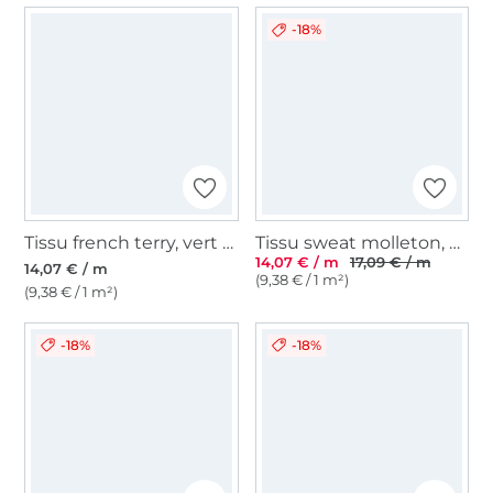
-18%
Tissu french terry, vert foncé
Tissu sweat molleton, bleu clair
14,07 € / m
17,09 € / m
14,07 € / m
(9,38 € / 1 m²)
(9,38 € / 1 m²)
-18%
-18%