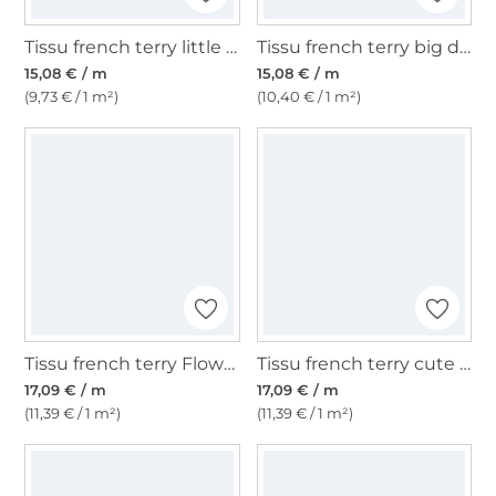
Tissu french terry little dots, blanc cassé
Tissu french terry big dots, noir
15,08 € / m
15,08 € / m
(9,73 € / 1 m²)
(10,40 € / 1 m²)
Tissu french terry Flower Paradise, bordeaux
Tissu french terry cute animals, blanc cassé
17,09 € / m
17,09 € / m
(11,39 € / 1 m²)
(11,39 € / 1 m²)