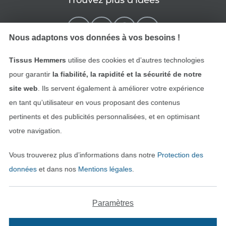
Trouvez plus d’idées
Nous adaptons vos données à vos besoins !
Tissus Hemmers
utilise des cookies et d’autres technologies
pour garantir
la fiabilité, la rapidité et la sécurité de notre
site web
. Ils servent également à améliorer votre expérience
en tant qu’utilisateur en vous proposant des contenus
pertinents et des publicités personnalisées, et en optimisant
Passer à la boutique néerla
Passer à la boutiqu
Nederlands
Français
votre navigation.
Vous trouverez plus d’informations dans notre
Protection des
Deutsch
données
et dans nos
Mentions légales
.
Paramètres