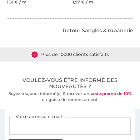
1,51 € / m
1,97 € / m
Retour Sangles & rubanerie
Plus de 1.8 millions de mètres de tissu en stock
Plus de 10000 clients satisfaits
36 ans d'expérience
VOULEZ-VOUS ÊTRE INFORMÉ DES
NOUVEAUTÉS ?
Soyez toujours informé(e) & recevez un
code promo de 10%
en guise de remerciement.
Vous êtes abonné à la newsletter de Tissus Hemmers.
Votre adresse e-mail