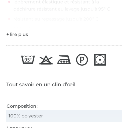
légèrement élastique et résistant à la
déchirure résistant au lavage jusqu'à 95° C
résistant au repassage jusqu'à 200° C
200 mètres sur la bobine
Épaisseur de fil : No./Tkt. 100 | dtex 300/2 | Nm
65/2
Tout savoir en un clin d’œil
Composition :
100% polyester