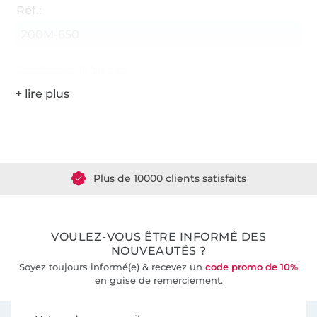
Réf.:
200M-650
Coordonnées du fabricant
Plus de 1.8 millions de mètres de tissu en stock
Plus de 10000 clients satisfaits
36 ans d'expérience
VOULEZ-VOUS ÊTRE INFORMÉ DES
NOUVEAUTÉS ?
Soyez toujours informé(e) & recevez un
code promo de 10%
en guise de remerciement.
Vous êtes abonné à la newsletter de Tissus Hemmers.