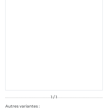
2001AN1274
AITEX
Autres variantes :