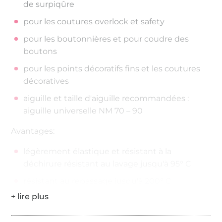
de surpiqûre
pour les coutures overlock et safety
pour les boutonnières et pour coudre des
boutons
pour les points décoratifs fins et les coutures
décoratives
aiguille et taille d'aiguille recommandées :
aiguille universelle NM 70 – 90
Avantages:
légèrement élastique et résistant à la
déchirure résistant au lavage jusqu'à 95° C
résistant au repassage jusqu'à 200° C
200 mètres sur la bobine
Épaisseur de fil : No./Tkt. 100 | dtex 300/2 | Nm