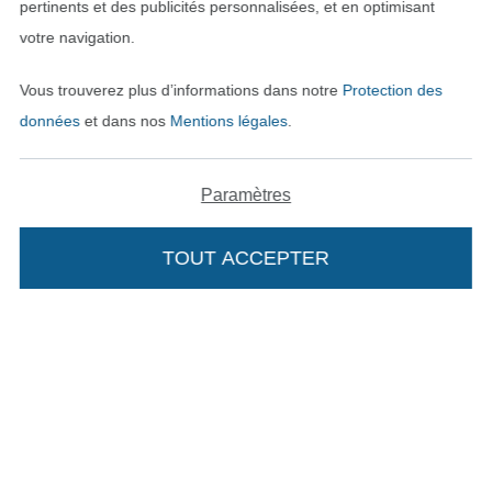
pertinents et des publicités personnalisées, et en optimisant
votre navigation.
Vous trouverez plus d’informations dans notre
Protection des
Payer avec
données
et dans nos
Mentions légales
.
Paramètres
TOUT ACCEPTER
Nos partenaires logistiques
Passer à la boutique allemande