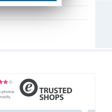
s photos
motifs.