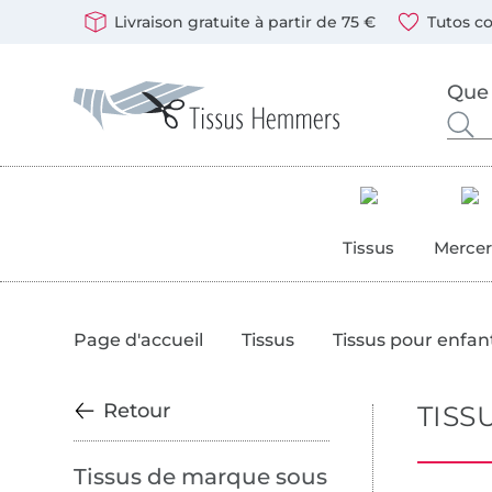
Passer à la boutique allemande
Ouvre une nouvelle fenêtre
Vous pouvez payer chez nous avec les modes de paiement
Nos partenaires d'expédition sont : DHL et DPD
Livraison gratuite à partir de 75 €
Tutos co
Tissus Hemmers - Tissus, patrons et accessoires de cout
Rechercher des tissus, de la mercerie et des patrons de
Entrez ici votre mot-clé.
Tissus
Mercer
Page d'accueil
Tissus
Tissus pour enfan
Retour
TISS
Tissus de marque sous