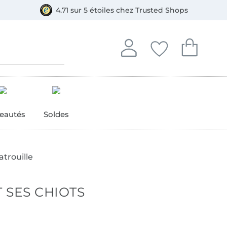
ment, Bancontact
4.71 sur 5 étoiles chez Trusted Shops
Se connecter à votre compt
Vous avez enregistré
Vous avez enr
Se connecter
Mes favoris
Mon pan
eautés
Soldes
atrouille
T SES CHIOTS