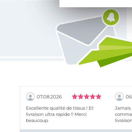
Vous êtes abonné à la newsletter de Tissus Hemmers.
07.08.2026
06
Excellente qualité de tissus ! Et
Jamais
livraison ultra rapide !! Merci
comman
beaucoup
livraiso
beaux.