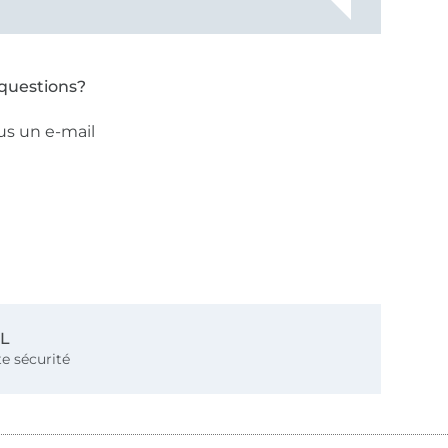
questions?
us un e-mail
SL
e sécurité