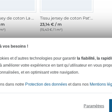
Tissu jersey de coton La Pat’ Patrouille, sable
Tissu jersey de coton Pat' Patrouille, bleu
/ m
23,14 € / m
 m²)
(15,43 € / 1 m²)
 vos besoins !
okies et d’autres technologies pour garantir
la fiabilité, la rapi
 à améliorer votre expérience en tant qu’utilisateur en vous pro
sonnalisées, et en optimisant votre navigation.
e mètres de tissu en stock
Plus de 10000 clients satisfai
ons dans notre
Protection des données
et dans nos
Mentions lé
VOULEZ-VOUS ÊTRE INFORMÉ DES 
Soyez toujours informé(e) & recevez un
code promo 
Paramètres