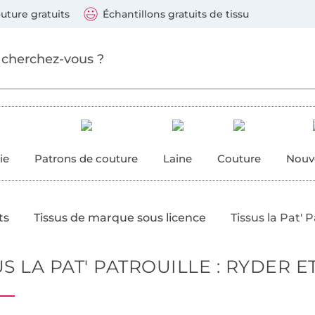
Sauter vers les produits
Continuer la recherche
 suivants : Visa, Mastercard, Carte bleue, PayPal, Vire
uture gratuits
Échantillons gratuits de tissu
ure
 couture
ie
Patrons de couture
Laine
Couture
Nouv
ts
Tissus de marque sous licence
Tissus la Pat' P
US LA PAT' PATROUILLE : RYDER E