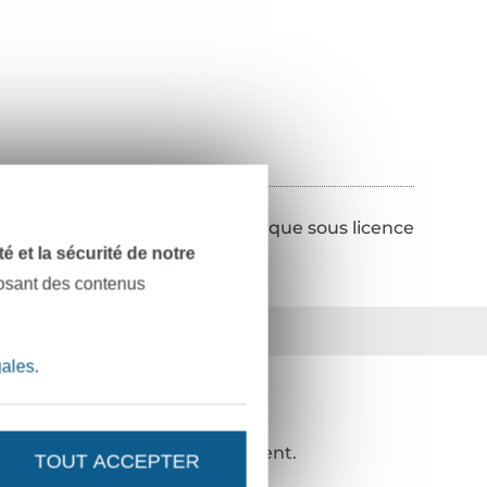
Retour Tissus de marque sous licence
dité et la sécurité de notre
posant des contenus
ts
36 ans d'expérience
gales
.
NOUVEAUTÉS ?
de 10%
en guise de remerciement.
TOUT ACCEPTER