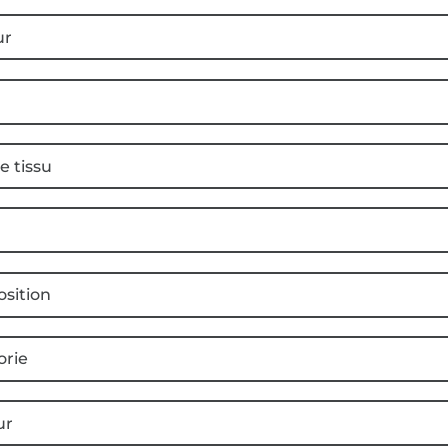
ur
e tissu
sition
orie
ur