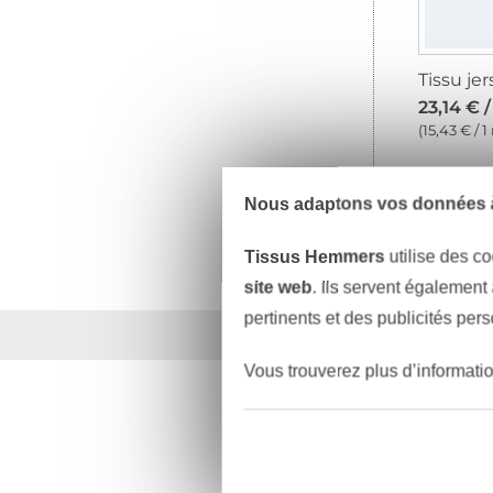
23,14 € 
(15,43 € / 1
Nous adaptons vos données à
Tissus Hemmers
utilise des co
site web
. Ils servent également
pertinents et des publicités per
Plus de 1.8 millions d
Vous trouverez plus d’informati