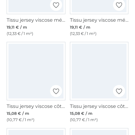
Tissu jersey viscose mélangé Chaînes Chains, noir
Tissu jersey viscose mélangé Léopard Animal Skin, taupe
19,11 € / m
19,11 € / m
(12,33 € / 1 m²)
(12,33 € / 1 m²)
Tissu jersey viscose côtelé gratté brushed, vert gris
Tissu jersey viscose côtelé gratté brushed, noir
15,08 € / m
15,08 € / m
(10,77 € / 1 m²)
(10,77 € / 1 m²)