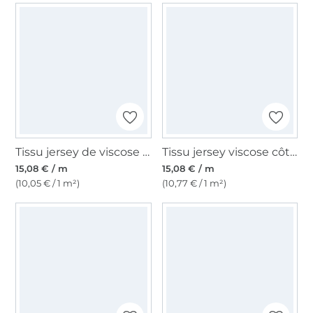
Tissu jersey de viscose Vintage Modal Touch, bleu foncé
Tissu jersey viscose côtelé gratté brushed, crème
15,08 € / m
15,08 € / m
(10,05 € / 1 m²)
(10,77 € / 1 m²)