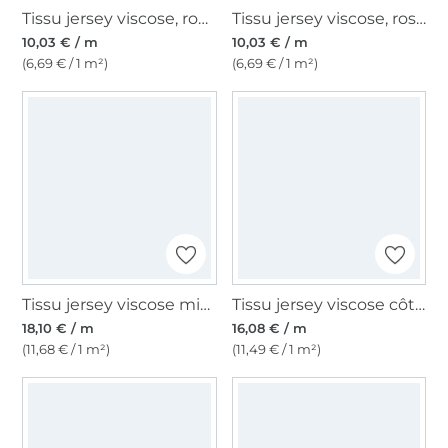
Tissu jersey viscose, rouge magenta
Tissu jersey viscose, rose bébé
10,03 € / m
10,03 € / m
(6,69 € / 1 m²)
(6,69 € / 1 m²)
Tissu jersey viscose mix Fleurs Flower Lines, baie
Tissu jersey viscose côtelé gratté brushed, marron
18,10 € / m
16,08 € / m
(11,68 € / 1 m²)
(11,49 € / 1 m²)