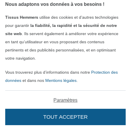
Nous adaptons vos données à vos besoins !
15,08 € / m
15,08 € / m
(10,05 € / 1 m²)
(8,87 € / 1 m²)
Tissus Hemmers
utilise des cookies et d’autres technologies
Bientôt disponible
pour garantir
la fiabilité, la rapidité et la sécurité de notre
site web
. Ils servent également à améliorer votre expérience
en tant qu’utilisateur en vous proposant des contenus
pertinents et des publicités personnalisées, et en optimisant
votre navigation.
NOUVEAU
Vous trouverez plus d’informations dans notre
Protection des
données
et dans nos
Mentions légales
.
Tissu jersey punta di roma romanite uni, prune
Tissu jersey de viscose Polka Dots, marron
15,08 € / m
11,04 € / m
(10,40 € / 1 m²)
(7,36 € / 1 m²)
Paramètres
TOUT ACCEPTER