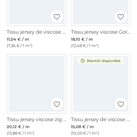
Tissu jersey de viscose lourd uni, marine
Tissu jersey viscose Golden Horizon, blanc vanille
11,04 € / m
18,10 € / m
(7,36 € / 1 m²)
(12,48 € / 1 m²)
Bientôt disponible
Tissu jersey viscose zig zag, rose fuchsia
Tissu jersey de viscose Vintage Modal Touch, crème
20,12 € / m
15,08 € / m
(13,88 € / 1 m²)
(10,05 € / 1 m²)