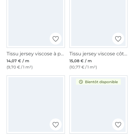
Tissu jersey viscose à petites rayures small stripes, bleu marine
Tissu jersey viscose côtelé gratté brushed, bleu clair
14,07 € / m
15,08 € / m
(9,70 € / 1 m²)
(10,77 € / 1 m²)
Bientôt disponible