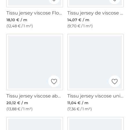
Tissu jersey viscose Floral Whisper, pourpre
Tissu jersey de viscose cachemire paisley flowers, bleu denim
18,10 € / m
14,07 € / m
(12,48 € / 1 m²)
(9,70 € / 1 m²)
Tissu jersey viscose abstract flowers, rose millennial
Tissu jersey viscose uni, blanc
20,12 € / m
11,04 € / m
(13,88 € / 1 m²)
(7,36 € / 1 m²)