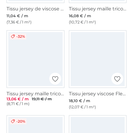
Tissu jersey de viscose Polka Dots, bleu foncé
Tissu jersey maille tricot fin Wild Life, marron
11,04 € / m
16,08 € / m
(7,36 € / 1 m²)
(10,72 € / 1 m²)
-32%
Tissu jersey maille tricot fin Abstract Art, gris
Tissu jersey viscose Fleurs Pivoines, beige
13,06 € / m
19,11 € / m
18,10 € / m
(8,71 € / 1 m)
(12,07 € / 1 m²)
-20%