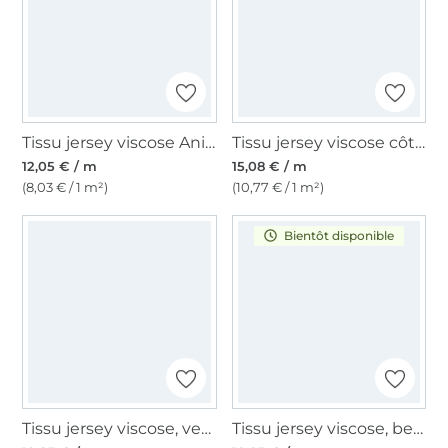
Tissu jersey viscose Animal Skin, greige
Tissu jersey viscose côtelé gratté brushed, lie de vin
12,05 € / m
15,08 € / m
(8,03 € / 1 m²)
(10,77 € / 1 m²)
Bientôt disponible
Tissu jersey viscose, vert clair
Tissu jersey viscose, beige