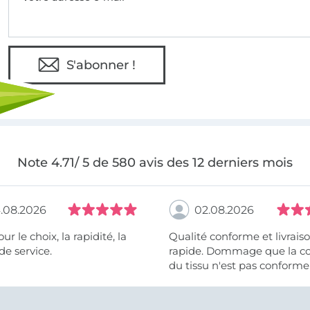
S'abonner !
Note 4.71/ 5 de 580 avis des 12 derniers mois
.08.2026
02.08.2026
 la rapidité, la
Qualité conforme et livrais
de service.
rapide. Dommage que la c
du tissu n'est pas conforme 
photo et à la description (r
et non crème).