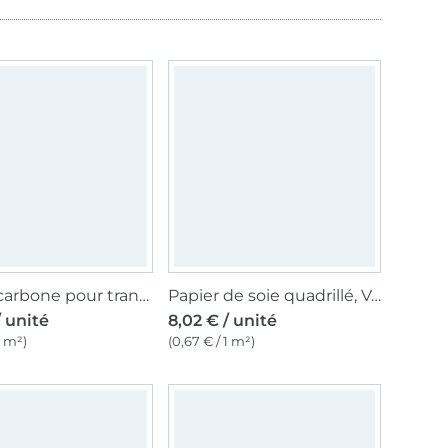
Papier carbone pour transférer les contours des patrons, bleu/rouge
Papier de soie quadrillé, Vogue
/ unité
8,02 € / unité
1 m²)
(0,67 € / 1 m²)