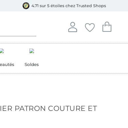
ment, Bancontact
4.71 sur 5 étoiles chez Trusted Shops
Se connecter à votre compt
Vous avez enregistré
Vous avez enr
Se connecter
Mes favoris
Mon pan
eautés
Soldes
PIER PATRON COUTURE ET