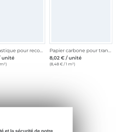
Film plastique pour recopier les patrons Reprofilm Burda sans marqueur
Papier carbone pour transférer les contours des patrons, blanc/jaune
/ unité
8,02 € / unité
1 m²)
(8,48 € / 1 m²)
dité et la sécurité de notre