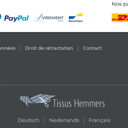
Nos pa
données
Droit de rétractation
Contact
Passer à la boutique néerlandai
Passer à la bouti
Deutsch
Nederlands
Français