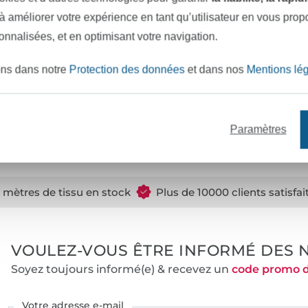
 à améliorer votre expérience en tant qu’utilisateur en vous pro
apier à décalquer
Papier de soie quadrillé 1/1cm Burda
sonnalisées, et en optimisant votre navigation.
 unité
8,02 € / unité
 m²)
(4,86 € / 1 m²)
ons dans notre
Protection des données
et dans nos
Mentions lé
Paramètres
e mètres de tissu en stock
Plus de 10000 clients satisfai
VOULEZ-VOUS ÊTRE INFORMÉ DES 
Soyez toujours informé(e) & recevez un
code promo 
Votre adresse e-mail