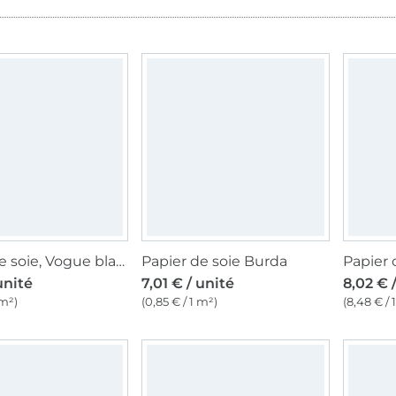
Papier de soie, Vogue blanc / uni
Papier de soie Burda
unité
7,01 € / unité
8,02 € 
 m²)
(0,85 € / 1 m²)
(8,48 € / 