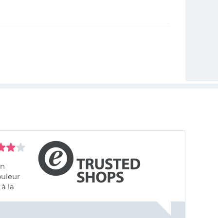
on
ouleur
à la
ose pâle