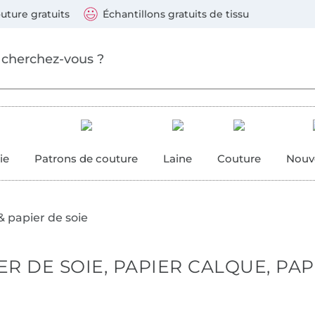
Sauter vers les produits
Continuer la recherche
 suivants : Visa, Mastercard, Carte bleue, PayPal, Vire
uture gratuits
Échantillons gratuits de tissu
ure
 couture
ie
Patrons de couture
Laine
Couture
Nouv
& papier de soie
ER DE SOIE, PAPIER CALQUE, PA