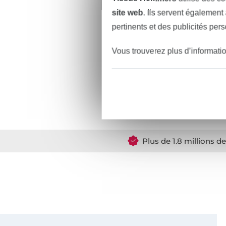
site web
. Ils servent également
Clover P
pertinents et des publicités per
5,65 € /
(15,07 € / 1
Vous trouverez plus d’informati
Plus de 1.8 millions d
Vous êtes abonné à la newsletter de Tissus Hemmers.