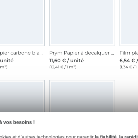
Prym Papier carbone blanc/bleu
Prym Papier à decalquer pour couture 82 x 57 cm jaune
 unité
11,60 € / unité
6,54 € 
1 m²)
(12,41 € / 1 m²)
(1,34 € / 
 vos besoins !
okies et d’autres technologies pour garantir
la fiabilité, la rapi