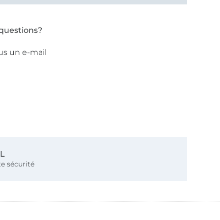
questions?
us un e-mail
SL
e sécurité