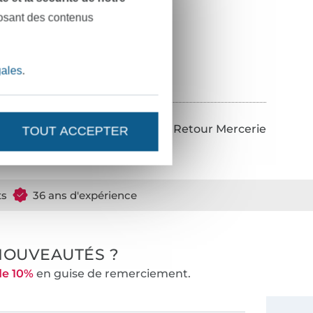
posant des contenus
gales
.
Retour Mercerie
TOUT ACCEPTER
ts
36 ans d'expérience
NOUVEAUTÉS ?
de 10%
en guise de remerciement.