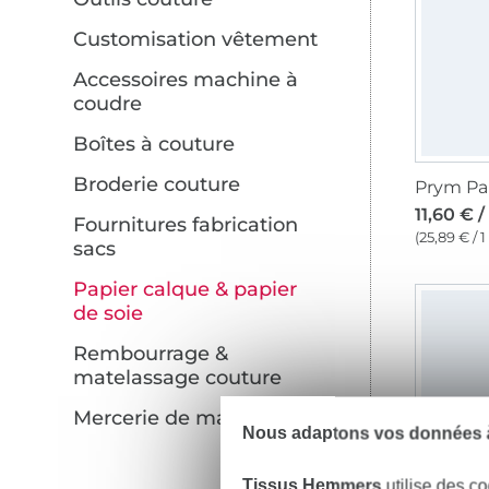
Customisation vêtement
Accessoires machine à
coudre
Boîtes à couture
Broderie couture
11,60 € /
Fournitures fabrication
(25,89 € / 
sacs
Papier calque & papier
de soie
Rembourrage &
matelassage couture
Mercerie de marque
Nous adaptons vos données à
Tissus Hemmers
utilise des co