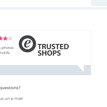
s photos
motifs.
questions?
us un e-mail