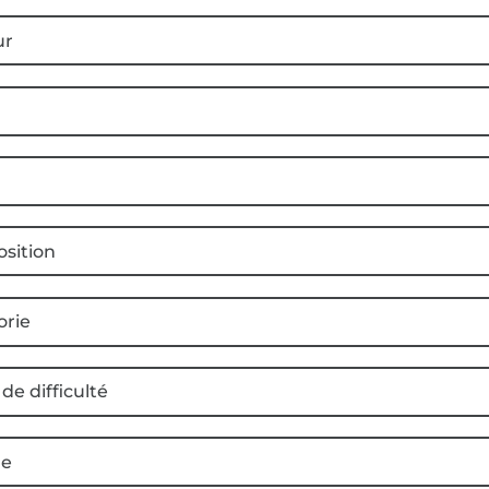
ur
sition
orie
de difficulté
e