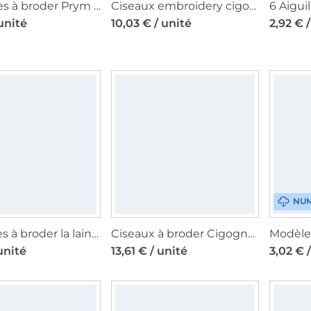
6 Aiguilles à broder Prym N°18-22 avec pointe pointue, couleur argent
Ciseaux embroidery cigogne 9 cm, doré
 unité
10,03 € / unité
2,92 € 
NUM
5 Aiguilles à broder la laine Madeira, 110
Ciseaux à broder Cigogne Professional 3 1/2'' 9 cm
unité
13,61 € / unité
3,02 € 