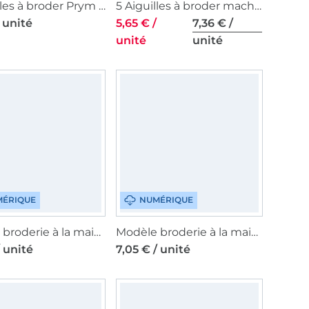
6 Aiguilles à broder Prym N°18-22 sans pointe pointue, couleur argent
5 Aiguilles à broder machine à coudre Prym, 130/705 H-ET, 75-90
/ unité
5,65 € /
7,36 € /
unité
unité
ÉRIQUE
NUMÉRIQUE
Modèle broderie à la main pdf Fleur de tournesol Sew Simple
Modèle broderie à la main pdf Meilleurs amis Helloo Anni
/ unité
7,05 € / unité