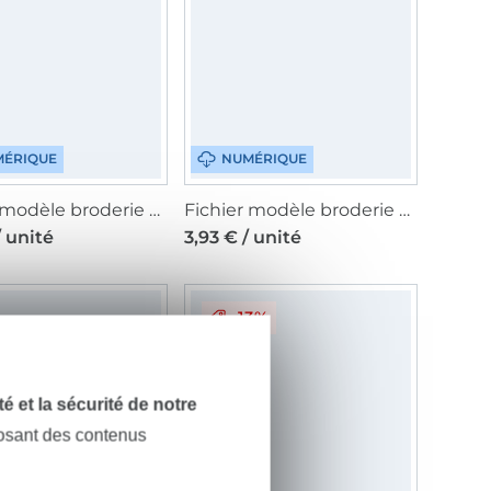
ÉRIQUE
NUMÉRIQUE
Fichier modèle broderie Coquillages et étoiles de mer 10x10cm stick film MiToSa-Kreativ
Fichier modèle broderie 2 Unikati
/ unité
3,93 € / unité
-13%
dité et la sécurité de notre
posant des contenus
ÉRIQUE