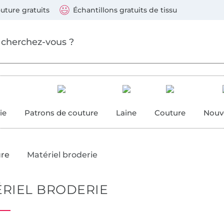
Sauter vers les produits
Continuer la recherche
 suivants : Visa, Mastercard, Carte bleue, PayPal, Vire
uture gratuits
Échantillons gratuits de tissu
ure
 couture
ie
Patrons de couture
Laine
Couture
Nouv
ure
Matériel broderie
RIEL BRODERIE