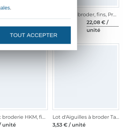
gales
.
Fichier modèle broderie Avoca Avocathi Selbernähen.net
Ciseaux à broder, fins, Professional 4 10 cm
 unité
19,26 € /
22,08 € /
unité
unité
TOUT ACCEPTER
Ciseaux broderie HKM, fin, 10 cm
Lot d'Aiguilles à broder Taille 75, Titan
/ unité
3,53 € / unité