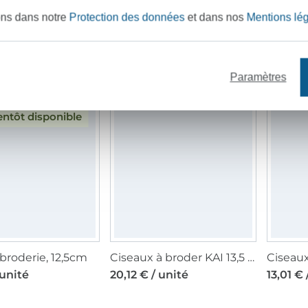
ons dans notre
Protection des données
et dans nos
Mentions lé
Fichier modèle broderie Étiquette cadeau Selbernähen.net
Fichier modèle broderie Mouton Erwin Selbernähen.net
unité
2,51 € / unité
2,51 € /
Paramètres
entôt disponible
broderie, 12,5cm
Ciseaux à broder KAI 13,5 cm, noir
 unité
20,12 € / unité
13,01 € 