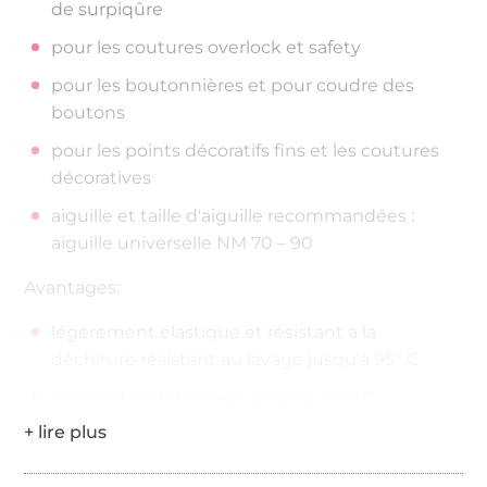
de surpiqûre
pour les coutures overlock et safety
pour les boutonnières et pour coudre des
boutons
pour les points décoratifs fins et les coutures
décoratives
aiguille et taille d'aiguille recommandées :
aiguille universelle NM 70 – 90
Avantages:
légèrement élastique et résistant à la
déchirure résistant au lavage jusqu'à 95° C
résistant au repassage jusqu'à 200° C
200 mètres sur la bobine
Épaisseur de fil : No./Tkt. 100 | dtex 300/2 | Nm