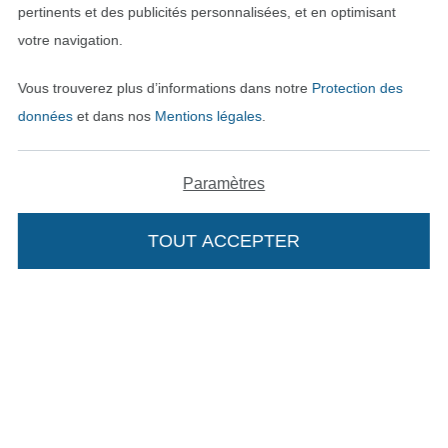
pertinents et des publicités personnalisées, et en optimisant
votre navigation.
Vous trouverez plus d’informations dans notre
Protection des
Payer avec
données
et dans nos
Mentions légales
.
Paramètres
TOUT ACCEPTER
Nos partenaires logistiques
Passer à la boutique allemande