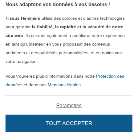
Nous adaptons vos données à vos besoins !
Tissus Hemmers
utilise des cookies et d’autres technologies
pour garantir
la fiabilité, la rapidité et la sécurité de notre
site web
. Ils servent également à améliorer votre expérience
en tant qu’utilisateur en vous proposant des contenus
Tissu sweat polaire alpine, baie
Tissu sweat polaire alpine, vert armée
pertinents et des publicités personnalisées, et en optimisant
15,08 € / m
15,08 € / m
votre navigation.
(10,40 € / 1 m²)
(10,40 € / 1 m²)
Vous trouverez plus d’informations dans notre
Protection des
données
et dans nos
Mentions légales
.
Paramètres
TOUT ACCEPTER
Tissu sweat molleton Denim Style, vert
Tissu sweat molleton Denim Style, rouge foncé