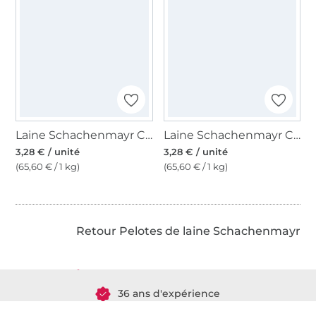
Laine Schachenmayr Catania uni 50 pissenlit
Laine Schachenmayr Catania uni 50 g soft apricot
3,28 € / unité
3,28 € / unité
(65,60 € / 1 kg)
(65,60 € / 1 kg)
Plus de 1.8 millions de mètres de tissu en stock
Retour Pelotes de laine Schachenmayr
Plus de 10000 clients satisfaits
36 ans d'expérience