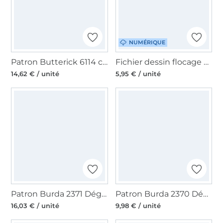
NUMÉRIQUE
Patron Butterick 6114 costume, en français
Fichier dessin flocage Zarte Kürbisse Beemybear
14,62 € / unité
5,95 € / unité
Patron Burda 2371 Déguisement Sorcière, princesse des glaces, elfe, en français
Patron Burda 2370 Déguisement Fantôme enfant, en français
16,03 € / unité
9,98 € / unité