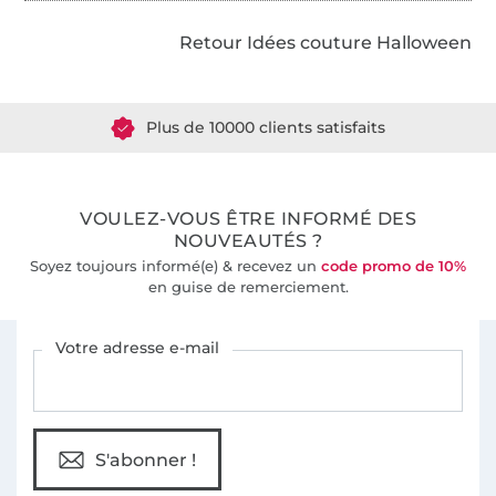
Retour Idées couture Halloween
Plus de 1.8 millions de mètres de tissu en stock
Plus de 10000 clients satisfaits
36 ans d'expérience
VOULEZ-VOUS ÊTRE INFORMÉ DES
NOUVEAUTÉS ?
Soyez toujours informé(e) & recevez un
code promo de 10%
en guise de remerciement.
Vous êtes abonné à la newsletter de Tissus Hemmers.
Votre adresse e-mail
S'abonner !