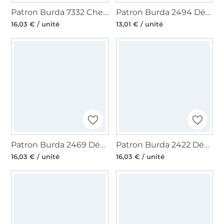
Patron Burda 7332 Chemise de pirate, en français
Patron Burda 2494 Déguisement Magicien, Pirate et Diable, en français
16,03 € / unité
13,01 € / unité
Patron Burda 2469 Déguisement Sorcière & Amanite Tuemouches, en français
Patron Burda 2422 Déguisement Femme Pirate, en français
16,03 € / unité
16,03 € / unité