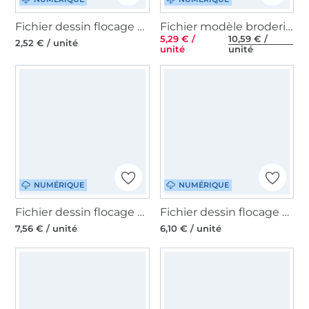
Fichier dessin flocage Monsieur Spinny PiexSu
Fichier modèle broderie Mini Halloween Rock Queen
5,29 € /
10,59 € /
2,52 € / unité
unité
unité
NUMÉRIQUE
NUMÉRIQUE
Fichier dessin flocage Happy Halloween Beemybear
Fichier dessin flocage Tête de mort Daddy2Design
7,56 € / unité
6,10 € / unité