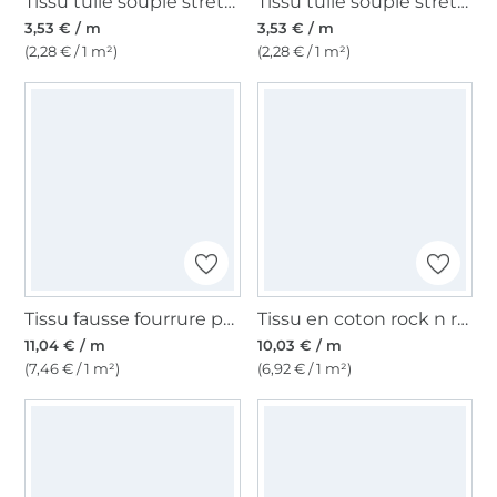
Tissu tulle souple stretch, bleu royal
Tissu tulle souple stretch, rose
3,53 € / m
3,53 € / m
(2,28 € / 1 m²)
(2,28 € / 1 m²)
Tissu fausse fourrure peau de bête Girafe 2
Tissu en coton rock n roll skeleton, noir
11,04 € / m
10,03 € / m
(7,46 € / 1 m²)
(6,92 € / 1 m²)