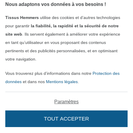
Nous adaptons vos données à vos besoins !
PANNEAU
Tissus Hemmers
utilise des cookies et d’autres technologies
Tissu jersey coton panneau lave de volcan Lavaland Malomi, 150 x 75 cm
Tissu lamé jersey stretch peau de serpent, bleu foncé
14,07 € / unité
12,05 € / m
pour garantir
la fiabilité, la rapidité et la sécurité de notre
(12,56 € / 1 m²)
(8,03 € / 1 m²)
site web
. Ils servent également à améliorer votre expérience
en tant qu’utilisateur en vous proposant des contenus
Bientôt disponible
pertinents et des publicités personnalisées, et en optimisant
votre navigation.
Vous trouverez plus d’informations dans notre
Protection des
données
et dans nos
Mentions légales
.
Paramètres
Tissu lamé jersey stretch effet vinyle, rouge
Tissu feutrine au mètre, 4 mm, bordeaux
9,03 € / m
11,04 € / m
9,03 € / m
(20,07 € / 1 m²)
(6,23 € / 1 m²)
TOUT ACCEPTER
-18%