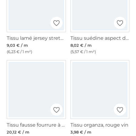
Tissu lamé jersey stretch effet vinyle, noir
Tissu suédine aspect daim nubuck, noir
9,03 € / m
8,02 € / m
(6,23 € / 1 m²)
(5,57 € / 1 m²)
Tissu fausse fourrure à longs poils hirsutes, noir
Tissu organza, rouge vin
20,12 € / m
3,98 € / m