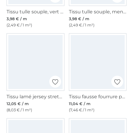
Tissu tulle souple, vert pâle
Tissu tulle souple, menthe
3,98 € / m
3,98 € / m
(2,49 € / 1 m²)
(2,49 € / 1 m²)
Tissu lamé jersey stretch peau de serpent, fuchsia
Tissu fausse fourrure peau de bête Zèbre
12,05 € / m
11,04 € / m
(8,03 € / 1 m²)
(7,46 € / 1 m²)