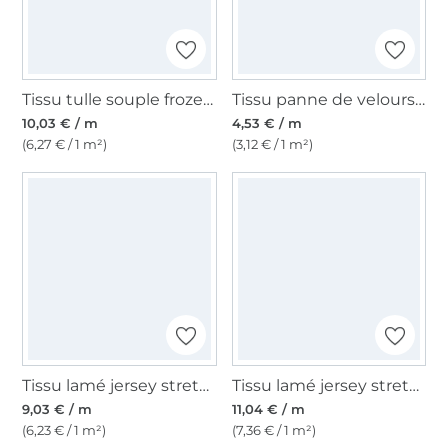
Tissu tulle souple frozen chrystals, rose fuchsia
Tissu panne de velours, bleu clair
10,03 € / m
4,53 € / m
(6,27 € / 1 m²)
(3,12 € / 1 m²)
Tissu lamé jersey stretch effet vinyle, turquoise
Tissu lamé jersey stretch effet vinyle Croco, argent
9,03 € / m
11,04 € / m
(6,23 € / 1 m²)
(7,36 € / 1 m²)