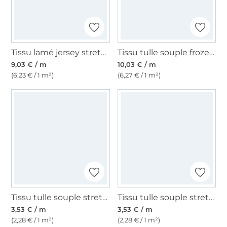
Tissu lamé jersey stretch effet vinyle, doré
Tissu tulle souple frozen chrystals, turquoise clair
9,03 € / m
10,03 € / m
(6,23 € / 1 m²)
(6,27 € / 1 m²)
Tissu tulle souple stretch, marron clair
Tissu tulle souple stretch, blanc vanille
3,53 € / m
3,53 € / m
(2,28 € / 1 m²)
(2,28 € / 1 m²)