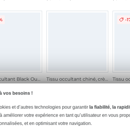
7%
-1
Tissu occultant Black Out, gris foncé
Tissu occultant chiné, crème
/ m
12,05 € / m
19,11 € / m
10,03 €
m²)
(12,74 € / 1 m²)
(6,92 € / 
 vos besoins !
okies et d’autres technologies pour garantir
la fiabilité, la rapi
-33%
-1
entôt disponible
 à améliorer votre expérience en tant qu’utilisateur en vous pro
sonnalisées, et en optimisant votre navigation.