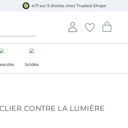
ment, Bancontact
4.71 sur 5 étoiles chez Trusted Shops
Se connecter à votre compt
Vous avez enregistré
Vous avez enr
Se connecter
Mes favoris
Mon pan
eautés
Soldes
CLIER CONTRE LA LUMIÈRE