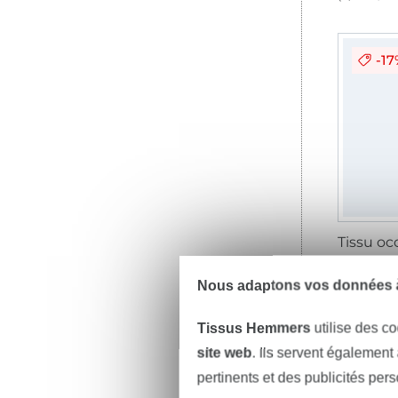
-1
10,03 € 
(6,92 € / 1 
Nous adaptons vos données à
Tissus Hemmers
utilise des co
Bi
site web
. Ils servent également
pertinents et des publicités per