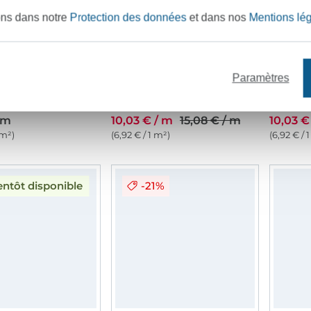
ons dans notre
Protection des données
et dans nos
Mentions lé
Paramètres
Tissu semi occultant, gris clair
Tissu occultant aspect lin,gris
 m
10,03 € / m
15,08 € / m
10,03 €
 m²)
(6,92 € / 1 m²)
(6,92 € / 
-21%
entôt disponible