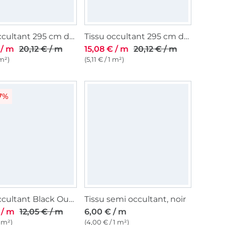
Tissu occultant 295 cm de large, gris foncé
Tissu occultant 295 cm de large, taupe
 / m
20,12 € / m
15,08 € / m
20,12 € / m
 m²)
(5,11 € / 1 m²)
7%
Tissu occultant Black Out, beige
Tissu semi occultant, noir
 / m
12,05 € / m
6,00 € / m
1 m²)
(4,00 € / 1 m²)