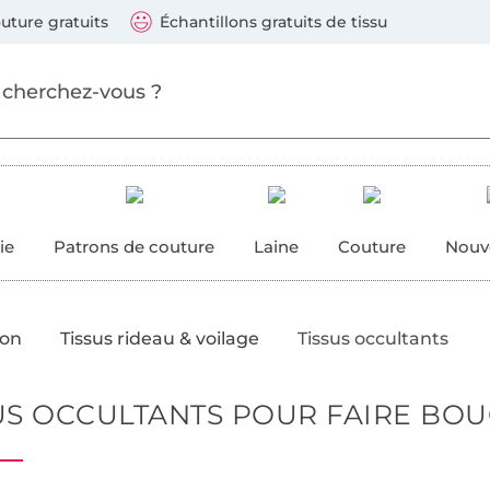
Sauter vers les produits
Continuer la recherche
 suivants : Visa, Mastercard, Carte bleue, PayPal, Vire
uture gratuits
Échantillons gratuits de tissu
ure
 couture
ie
Patrons de couture
Laine
Couture
Nouv
ion
Tissus rideau & voilage
Tissus occultants
US OCCULTANTS POUR FAIRE BOU