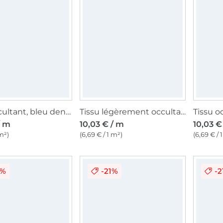
Tissu occultant, bleu denim
Tissu légèrement occultant uni, blanc laine
/ m
10,03 € / m
10,03 €
 m²)
(6,69 € / 1 m²)
(6,69 € / 
3%
-21%
-2