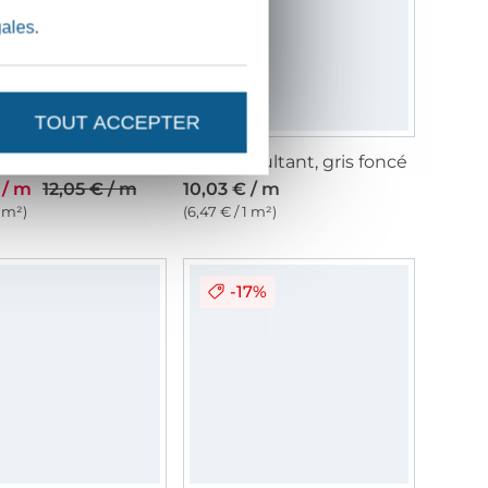
gales
.
TOUT ACCEPTER
Tissu occultant Black Out, taupe
Tissu occultant, gris foncé
 / m
12,05 € / m
10,03 € / m
1 m²)
(6,47 € / 1 m²)
-17%