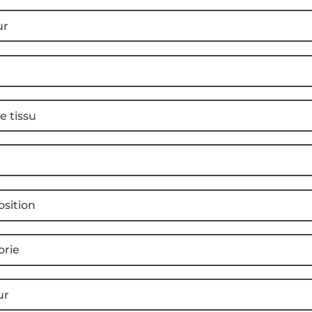
ur
e tissu
sition
orie
ur