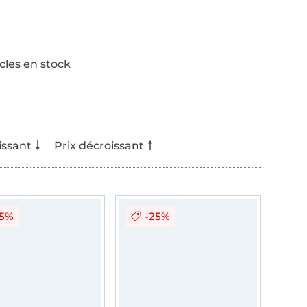
icles en stock
issant
Prix décroissant
25%
-25%