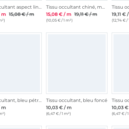
Tissu occultant aspect lin, beige
Tissu occultant chiné, menthe
/ m
15,08 € / m
15,08 € / m
19,11 € / m
19,11 € 
m²)
(10,05 € / 1 m²)
(12,74 € /
Tissu occultant, bleu pétrole pâle
Tissu occultant, bleu foncé
/ m
10,03 € / m
10,03 €
 m²)
(6,47 € / 1 m²)
(6,47 € / 