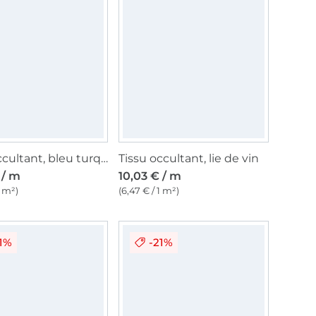
Tissu occultant, bleu turquoise
Tissu occultant, lie de vin
 / m
10,03 € / m
1 m²)
(6,47 € / 1 m²)
1%
-21%