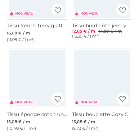
NOUVEAU
NOUVEAU
Tissu french terry gratté Colour Stripes, vert
Tissu bord-côte jersey tubulaire côtelé milleraies 45cm, bleu royal
12,05 € / m
14,07 € / m
16,08 € / m
(13,39 € / 1 m²)
(11,09 € / 1 m²)
NOUVEAU
NOUVEAU
Tissu éponge coton uni, bleu ciel
Tissu bouclette Cozy Check, bleu denim
15,08 € / m
15,08 € / m
(10,40 € / 1 m²)
(9,73 € / 1 m²)