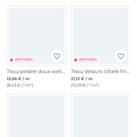
NOUVEAU
NOUVEAU
Tissu polaire doux wellness Happy Hearts, rose
Tissu Velours côtelé fin Enjoy autumn vibes, marron foncé
13,06 € / m
21,13 € / m
(8,43 € / 1 m²)
(15,09 € / 1 m²)