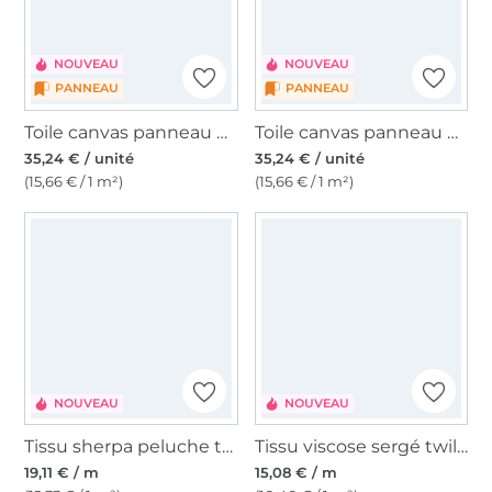
NOUVEAU
NOUVEAU
PANNEAU
PANNEAU
Toile canvas panneau pour sacs Sardines 150 x 150 cm
Toile canvas panneau pour sacs Wine Time 150 x 150 cm
35,24 € / unité
35,24 € / unité
(15,66 € / 1 m²)
(15,66 € / 1 m²)
NOUVEAU
NOUVEAU
Tissu sherpa peluche teddy Nœud, beige
Tissu viscose sergé twill stripes, baies
19,11 € / m
15,08 € / m