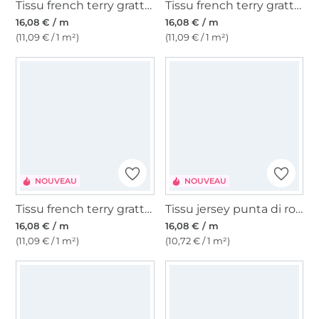
Tissu french terry gratté Little Hearts, baie
Tissu french terry gratté Colour Stripes, pourpre
16,08 € / m
16,08 € / m
(11,09 € / 1 m²)
(11,09 € / 1 m²)
NOUVEAU
NOUVEAU
Tissu french terry gratté Big Hearts, baie
Tissu jersey punta di roma romanite Flora, bleu foncé
16,08 € / m
16,08 € / m
(11,09 € / 1 m²)
(10,72 € / 1 m²)