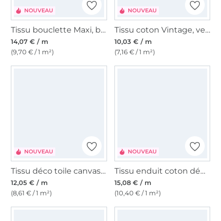
NOUVEAU
NOUVEAU
Tissu bouclette Maxi, baie
Tissu coton Vintage, vert foncé
14,07 € / m
10,03 € / m
(9,70 € / 1 m²)
(7,16 € / 1 m²)
NOUVEAU
NOUVEAU
Tissu déco toile canvas Waterproof, orange
Tissu enduit coton déperlant Citrons Lemons, orange
12,05 € / m
15,08 € / m
(8,61 € / 1 m²)
(10,40 € / 1 m²)