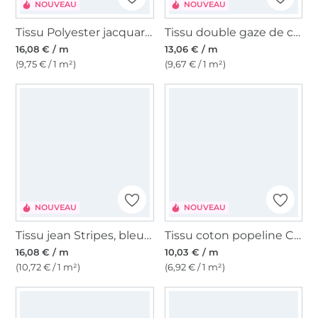
NOUVEAU
NOUVEAU
Tissu Polyester jacquard flowers, noir
Tissu double gaze de coton Glamour Flowers, vieux rose
16,08 € / m
13,06 € / m
(9,75 € / 1 m²)
(9,67 € / 1 m²)
NOUVEAU
NOUVEAU
Tissu jean Stripes, bleu denim
Tissu coton popeline Cowboy Boots, noir
16,08 € / m
10,03 € / m
(10,72 € / 1 m²)
(6,92 € / 1 m²)