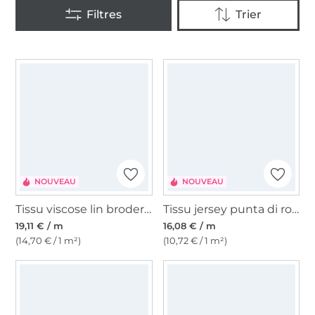
NOUVEAU
NOUVEAU
Tissu viscose lin broderie à pois Midnight Blossom, noir
Tissu jersey punta di roma romanite Graphic Flow, bordeaux
19,11 € / m
16,08 € / m
(14,70 € / 1 m²)
(10,72 € / 1 m²)