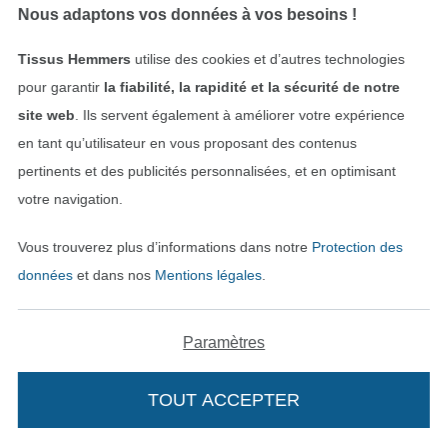
Nous adaptons vos données à vos besoins !
Tissu satin de viscose dots, noir
Tissu satin de viscose dots, prune
20,12 € / m
20,12 € / m
Tissus Hemmers
utilise des cookies et d’autres technologies
(14,90 € / 1 m²)
(14,90 € / 1 m²)
pour garantir
la fiabilité, la rapidité et la sécurité de notre
-33%
-33%
site web
. Ils servent également à améliorer votre expérience
en tant qu’utilisateur en vous proposant des contenus
pertinents et des publicités personnalisées, et en optimisant
votre navigation.
Vous trouverez plus d’informations dans notre
Protection des
données
et dans nos
Mentions légales
.
Tissu occultant aspect lin,gris
Tissu occultant aspect lin,gris argent
10,03 € / m
15,08 € / m
10,03 € / m
15,08 € / m
(6,92 € / 1 m²)
(6,92 € / 1 m²)
Paramètres
Bientôt disponible
TOUT ACCEPTER