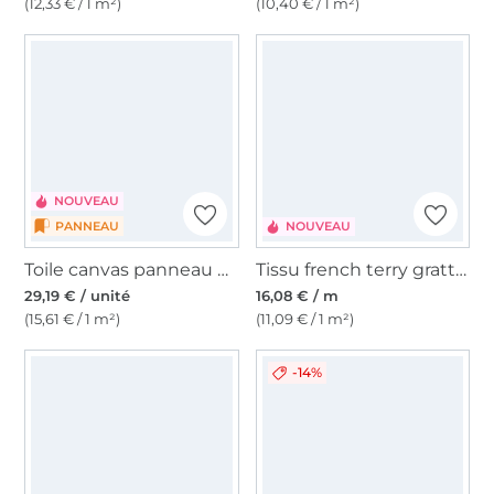
(12,33 € / 1 m²)
(10,40 € / 1 m²)
NOUVEAU
PANNEAU
NOUVEAU
Toile canvas panneau pour sacs Shopper Blue Reverie 125 x 150 cm
Tissu french terry gratté Colour Stripes, rose
29,19 € / unité
16,08 € / m
(15,61 € / 1 m²)
(11,09 € / 1 m²)
-14%