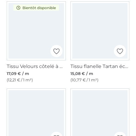
Bientôt disponible
Tissu Velours côtelé à motif « Leo Dots », taupe
Tissu flanelle Tartan écossais Nico, bleu
17,09 € / m
15,08 € / m
(12,21 € / 1 m²)
(10,77 € / 1 m²)