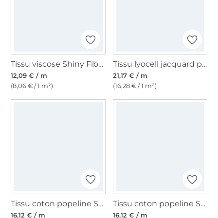
Tissu viscose Shiny Fibre Mood, orange
Tissu lyocell jacquard pour blouse crinckle Fibre Mood, blanc vanille
12,09 € / m
21,17 € / m
(8,06 € / 1 m²)
(16,28 € / 1 m²)
Tissu coton popeline Stripes Fibre Mood, beige
Tissu coton popeline Stripes Fibre Mood, blanc cassé
16,12 € / m
16,12 € / m