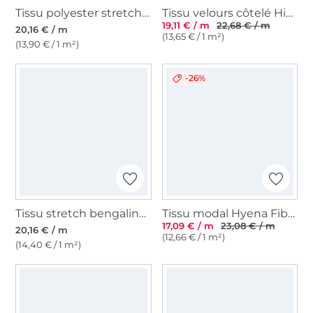
Tissu polyester stretch Fibre Mood, gris blanc
Tissu velours côtelé High Low Fibre Mood, blanc vanille
19,11 € / m
22,68 € / m
20,16 € / m
(13,65 € / 1 m²)
(13,90 € / 1 m²)
-26%
Tissu stretch bengaline Check Fibre Mood, créme
Tissu modal Hyena Fibre Mood, beige
17,09 € / m
23,08 € / m
20,16 € / m
(12,66 € / 1 m²)
(14,40 € / 1 m²)