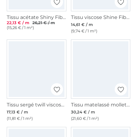
Tissu acétate Shiny Fibre Mood, marron
Tissu viscose Shine Fibre Mood, vert
22,13 € / m
26,21 € / m
14,61 € / m
(15,26 € / 1 m²)
(9,74 € / 1 m²)
Tissu sergé twill viscose Fibre Mood, gris blanc
Tissu matelassé molletonné coton Batik Denim Fibre Mood, bleu
17,13 € / m
30,24 € / m
(11,81 € / 1 m²)
(21,60 € / 1 m²)