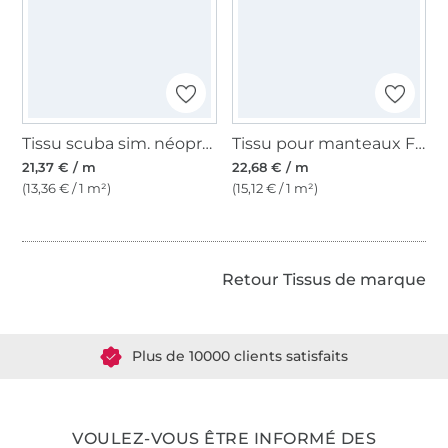
Tissu scuba sim. néoprène Cruz Fibre Mood, bleu foncé
Tissu pour manteaux Fibre Mood, lie de vin
21,37 € / m
22,68 € / m
(13,36 € / 1 m²)
(15,12 € / 1 m²)
Retour Tissus de marque
Plus de 1.8 millions de mètres de tissu en stock
Plus de 10000 clients satisfaits
36 ans d'expérience
VOULEZ-VOUS ÊTRE INFORMÉ DES