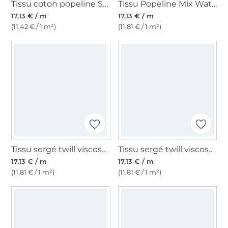
Tissu coton popeline Stonewashed Fibre Mood, crème
Tissu Popeline Mix Waterresistant Fibre Mood, rose millennial
17,13 € / m
17,13 € / m
(11,42 € / 1 m²)
(11,81 € / 1 m²)
Tissu sergé twill viscose lyocell touch Fibre Mood, beige
Tissu sergé twill viscose lyocell touch Fibre Mood, crème
17,13 € / m
17,13 € / m
(11,81 € / 1 m²)
(11,81 € / 1 m²)