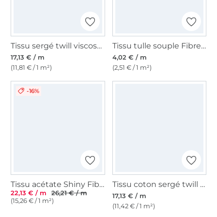
Tissu sergé twill viscose Fibre Mood, marron
Tissu tulle souple Fibre Mood, bleu marine
17,13 € / m
4,02 € / m
(11,81 € / 1 m²)
(2,51 € / 1 m²)
-16%
Tissu acétate Shiny Fibre Mood, blanc vanille
Tissu coton sergé twill Industrial Fibre Mood, abricot pâle
22,13 € / m
26,21 € / m
17,13 € / m
(15,26 € / 1 m²)
(11,42 € / 1 m²)