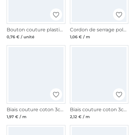
Bouton couture plastique Ancre 13 mm, blanc-marine
Cordon de serrage polyester 6mm/ cordon sweat, bleu blanc rouge
0,76 € / unité
1,06 € / m
Biais couture coton 3cm, Ancres marines, bleu marine
Biais couture coton 3cm, Ancres marines, rouge
1,97 € / m
2,12 € / m