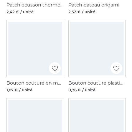
Patch écusson thermocollant Crabe Pirate
Patch bateau origami
2,42 € / unité
2,52 € / unité
Bouton couture en métal Maritime, old brass
Bouton couture plastique Ancre 13 mm, blanc-rouge
1,87 € / unité
0,76 € / unité