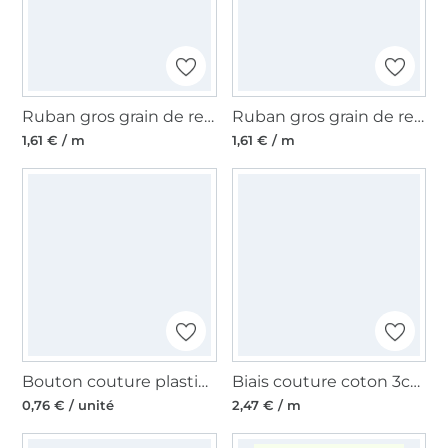
Ruban gros grain de reps, 1cm, Ancre marine étoile bord de mer, bleu marine
Ruban gros grain de reps, 1cm, Ancre marine étoile bord de mer, rouge
1,61 € / m
1,61 € / m
Bouton couture plastique Ancre 13 mm, marine
Biais couture coton 3cm, Ancres marines, bleu
0,76 € / unité
2,47 € / m