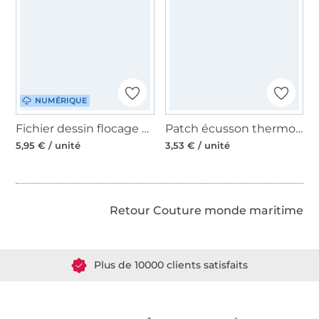
NUMÉRIQUE
Fichier dessin flocage Sealife MiToSa-Kreativ
Patch écusson thermocollant Kit MOIN
5,95 € / unité
3,53 € / unité
Retour Couture monde maritime
Plus de 1.8 millions de mètres de tissu en stock
Plus de 10000 clients satisfaits
36 ans d'expérience