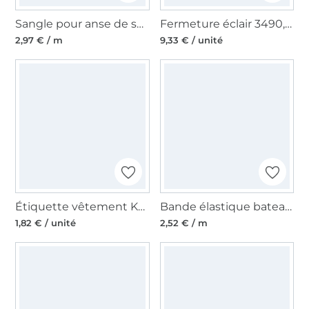
Sangle pour anse de sac Ancre 37 mm, bleu foncé
Fermeture éclair 3490, bleu foncé
2,97 € / m
9,33 € / unité
Étiquette vêtement Küstenkind, rouge
Bande élastique bateaux, marine-blanc
1,82 € / unité
2,52 € / m