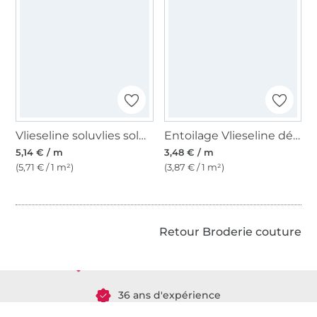
Vlieseline soluvlies soluble, blanc
Entoilage Vlieseline déchirable Stickvlies non thermocollant
5,14 € / m
3,48 € / m
(5,71 € / 1 m²)
(3,87 € / 1 m²)
Plus de 1.8 millions de mètres de tissu en stock
Retour Broderie couture
Plus de 10000 clients satisfaits
36 ans d'expérience