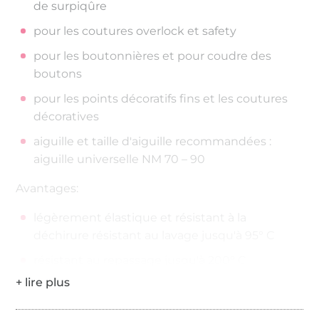
de surpiqûre
pour les coutures overlock et safety
pour les boutonnières et pour coudre des
boutons
pour les points décoratifs fins et les coutures
décoratives
aiguille et taille d'aiguille recommandées :
aiguille universelle NM 70 – 90
Avantages:
légèrement élastique et résistant à la
déchirure résistant au lavage jusqu'à 95° C
résistant au repassage jusqu'à 200° C
200 mètres sur la bobine
Épaisseur de fil : No./Tkt. 100 | dtex 300/2 | Nm