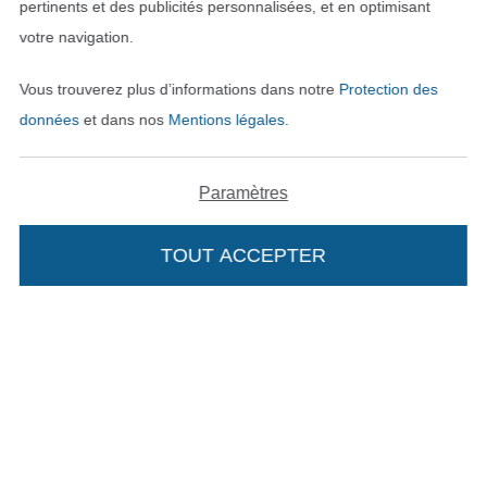
pertinents et des publicités personnalisées, et en optimisant
votre navigation.
Vous trouverez plus d’informations dans notre
Protection des
Payer avec
données
et dans nos
Mentions légales
.
Paramètres
TOUT ACCEPTER
Nos partenaires logistiques
Passer à la boutique allemande