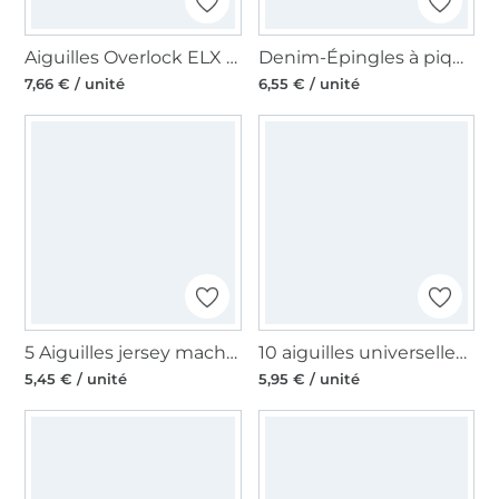
Aiguilles Overlock ELX 705, 80-90
Denim-Épingles à piquer 130/705, Denim 90-110
7,66 € / unité
6,55 € / unité
5 Aiguilles jersey machine à coudre Organ, 130/705 H, 70
10 aiguilles universelles machine à coudre Organ Needles 130/705 H, 70
5,45 € / unité
5,95 € / unité