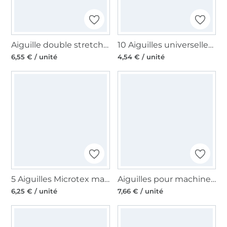
Aiguille double stretch machine à coudre Schmetz 130/705, 75/4,0 mm
10 Aiguilles universelles machine à coudre Schmetz, 130/705 H, 70-100
6,55 € / unité
4,54 € / unité
5 Aiguilles Microtex machine à coudre Schmetz 130/705, 60-80
Aiguilles pour machines à coudre 130/705, universelles 70-100
6,25 € / unité
7,66 € / unité