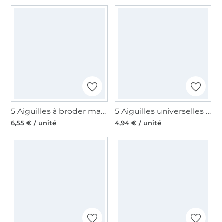
5 Aiguilles à broder machine à coudre Organ, 130/705 H-E, 75
5 Aiguilles universelles machine à coudre Organ Needles 130/705 H, 100
6,55 € / unité
4,94 € / unité