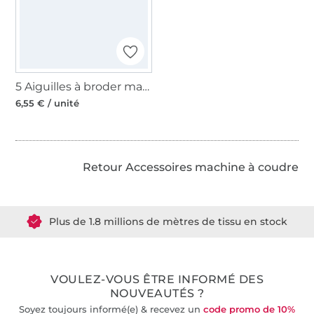
5 Aiguilles à broder machine à coudre Prym 130/705, 75-90
6,55 € / unité
Retour Accessoires machine à coudre
Plus de 1.8 millions de mètres de tissu en stock
Plus de 10000 clients satisfaits
VOULEZ-VOUS ÊTRE INFORMÉ DES
36 ans d'expérience
NOUVEAUTÉS ?
Soyez toujours informé(e) & recevez un
code promo de 10%