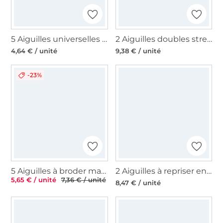
5 Aiguilles universelles machine à coudre Organ Needles 130/705 H, 80
2 Aiguilles doubles stretch machine à coudre Organ, 130/705 H, 75/2,5mm
4,64 € / unité
9,38 € / unité
-23%
5 Aiguilles à broder machine à coudre Prym, 130/705 H-ET, 75-90
2 Aiguilles à repriser enfilage facile Clover
5,65 € / unité
7,36 € / unité
8,47 € / unité