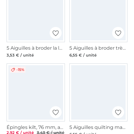
5 Aiguilles à broder la laine Madeira, 110
5 Aiguilles à broder très fines machine à coudre Prym 130N/MET
3,53 € / unité
6,55 € / unité
-15%
Épingles kilt, 76 mm, argent
5 Aiguilles quilting machine à coudre Prym 130/705, 75-90
2,92 € / unité
3,43 € / unité