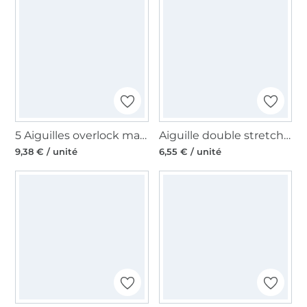
5 Aiguilles overlock machine à coudre Organ, Elx 705 CR SUK, 80-90
Aiguille double stretch machine à coudre Organ, 130/705 H, 75/4mm
9,38 € / unité
6,55 € / unité