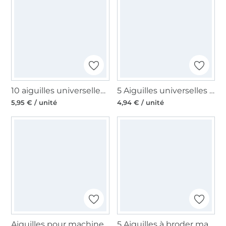
10 aiguilles universelles machine à coudre Organ Needles 130/705 H, 80
5 Aiguilles universelles machine à coudre Organ Needles 130/705 H, 70
5,95 € / unité
4,94 € / unité
Aiguilles pour machines à coudres 130/705, Stretch 75
5 Aiguilles à broder machine à coudre Schmetz, 130/705H-ET, 75