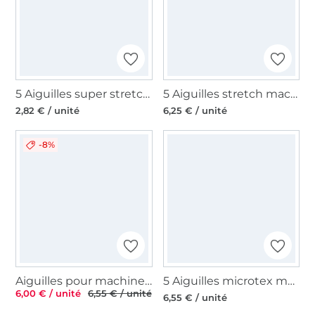
5 Aiguilles super stretch machine à coudre Madeira, 130/705 H, 75-90
5 Aiguilles stretch machine à coudre Prym 130/705, H-S
2,82 € / unité
6,25 € / unité
-8%
Aiguilles pour machines à coudres 130/705, Stretch 90
5 Aiguilles microtex machine à coudre Organ, 130/705 H, 60-70
6,00 € / unité
6,55 € / unité
6,55 € / unité