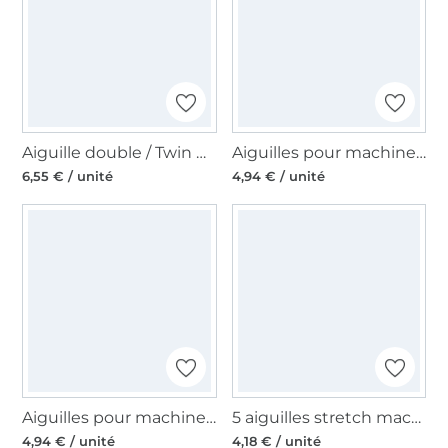
Aiguille double / Twin Needle 130/705, Stretch 75/4,0 mm
Aiguilles pour machines à coudre 130/705, universelles 60
6,55 € / unité
4,94 € / unité
Aiguilles pour machines à coudre 130/705, universelles 70-100
5 aiguilles stretch machine à coudre Schmetz, 130/705 H-S, 75 - 90
4,94 € / unité
4,18 € / unité