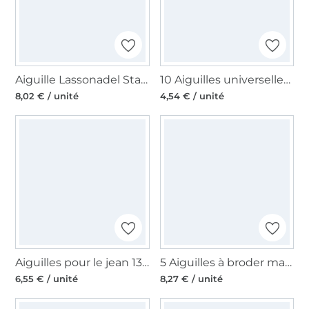
Aiguille Lassonadel Standard
10 Aiguilles universelles machine à coudre Schmetz, 130/705 H, 70-90
8,02 € / unité
4,54 € / unité
Aiguilles pour le jean 130/705, Denim 90
5 Aiguilles à broder machine à coudre Organ, anti-adhésif, 130/705 H-ELP, 90-100
6,55 € / unité
8,27 € / unité