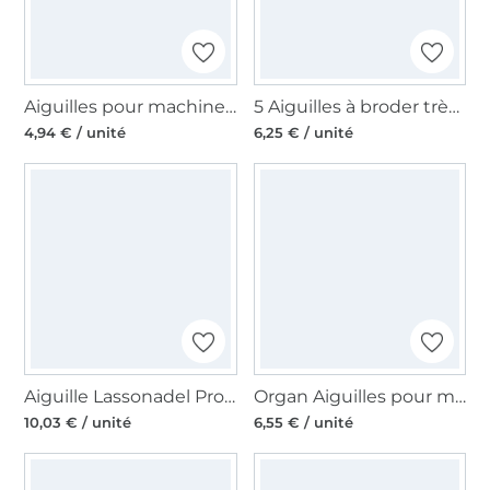
Aiguilles pour machines à coudre 130/705, universelles 70
5 Aiguilles à broder très fines machine à coudre Schmetz 130N/MET
4,94 € / unité
6,25 € / unité
Aiguille Lassonadel Professional Patchwork
Organ Aiguilles pour machines à coudres Super Stretch 75-90
10,03 € / unité
6,55 € / unité