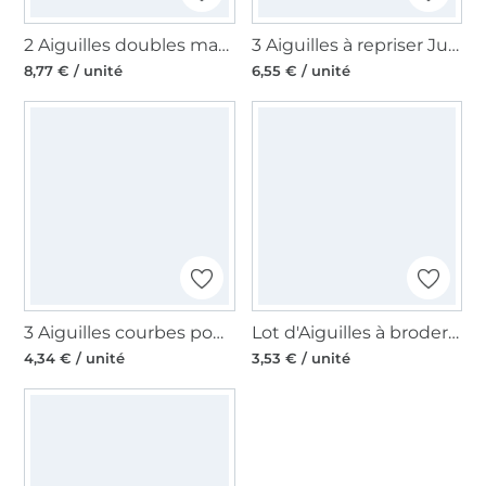
2 Aiguilles doubles machine à coudre Organ, 130/705 H, 80/2,5mm
3 Aiguilles à repriser Jumbo Clover, 2,50 x 70 mm
8,77 € / unité
6,55 € / unité
3 Aiguilles courbes pour bourrelier Prym N°2,4,5, couleur argent
Lot d'Aiguilles à broder Taille 75, Titan
4,34 € / unité
3,53 € / unité