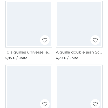
10 aiguilles universelles machine à coudre Organ Needles 130/705 H, 70-90
Aiguille double jean Schmetz, 130/705 100/4,0 mm
5,95 € / unité
4,79 € / unité