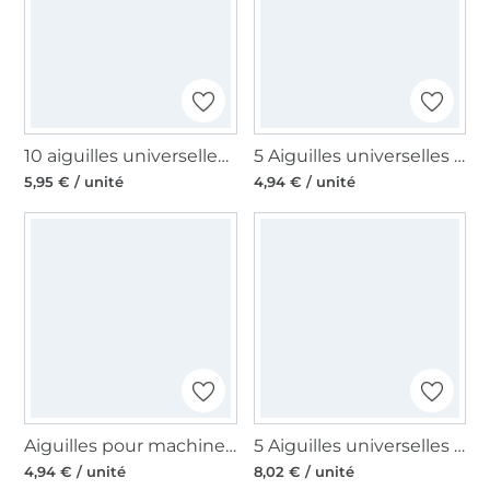
10 aiguilles universelles machine à coudre Organ Needles 130/705 H, 70-100
5 Aiguilles universelles machine à coudre Organ Needles 130/705 H, 70-90
5,95 € / unité
4,94 € / unité
Aiguilles pour machines à coudre 130/705, universelles 100
5 Aiguilles universelles machine à coudre Madeira, titane, 130/705 H-PD, 75-90
4,94 € / unité
8,02 € / unité