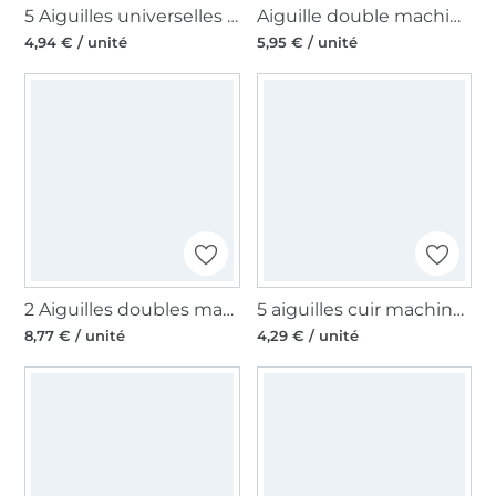
5 Aiguilles universelles machine à coudre Organ Needles 130/705 H, 90
Aiguille double machine à coudre Organ, 130/705 H, 80/4mm
4,94 € / unité
5,95 € / unité
2 Aiguilles doubles machine à coudre Organ, 130/705 H, 80/3mm
5 aiguilles cuir machine à coudre Schmetz, 130/705 H-LL, 80 - 100
8,77 € / unité
4,29 € / unité