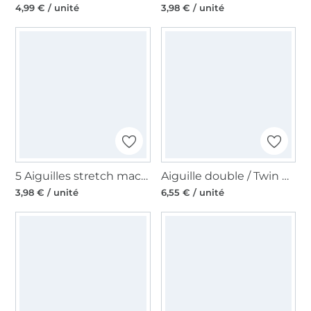
4,99 € / unité
3,98 € / unité
5 Aiguilles stretch machine à coudre Schmetz 130/705 H-S, 75/11
Aiguille double / Twin Needle 130/705, Stretch 75/2,5 mm
3,98 € / unité
6,55 € / unité