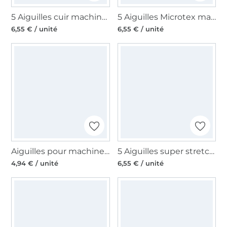
5 Aiguilles cuir machine à coudre Prym 130/705, 80-100
5 Aiguilles Microtex machine à coudre Prym 130/705, 60-80
6,55 € / unité
6,55 € / unité
Aiguilles pour machines à coudre 130/705, universelles 80
5 Aiguilles super stretch machine à coudre Organ, 130/705 H, 75
4,94 € / unité
6,55 € / unité