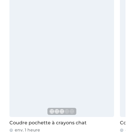
Coudre pochette à crayons chat
Coud
env. 1 heure
env