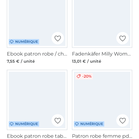
NUMÉRIQUE
Ebook patron robe / chemise femme Sina Schnitte4Friends, en allemand
Fadenkäfer Milly Women paper pattern, en allemand
7,55 € / unité
13,01 € / unité
-20%
NUMÉRIQUE
NUMÉRIQUE
Ebook patron robe tablier femme ITO Sew Simple, en allemand
Patron robe femme pdf Elele Normal TOSCAminni Schnittmanufaktur, en allemand