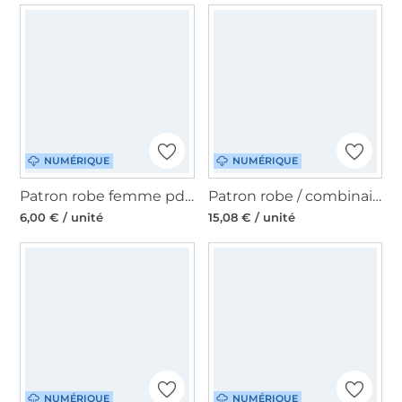
NUMÉRIQUE
NUMÉRIQUE
Patron robe femme pdf Janice My Image S1289, en français
Patron robe / combinaison femme pdf Sophie PrimaRimma, en allemand & en anglais
6,00 € / unité
15,08 € / unité
NUMÉRIQUE
NUMÉRIQUE