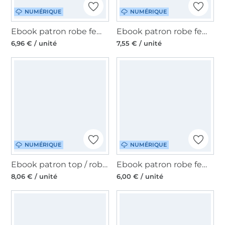
NUMÉRIQUE
NUMÉRIQUE
Ebook patron robe femme Frederike Konfetti Patterns, en allemand
Ebook patron robe femme Merle Schnitte4Friends, en allemand
6,96 € / unité
7,55 € / unité
NUMÉRIQUE
NUMÉRIQUE
Ebook patron top / robe femme BULU Nähfrosch, en allemand
Ebook patron robe femme Parker Miss Doodle S1160, en français
8,06 € / unité
6,00 € / unité