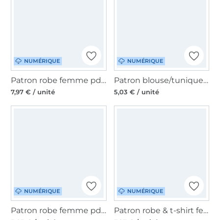
NUMÉRIQUE
NUMÉRIQUE
Patron robe femme pdf Lovely Elegant Dress LovelySewDesign, en allemand
Patron blouse/tunique/robe femme pdf Clark Sew Simple, en allemand
7,97 € / unité
5,03 € / unité
NUMÉRIQUE
NUMÉRIQUE
Patron robe femme pdf Jotta Sew Simple, en allemand
Patron robe & t-shirt femme pdf Fru Kaja Snygges, en allemand