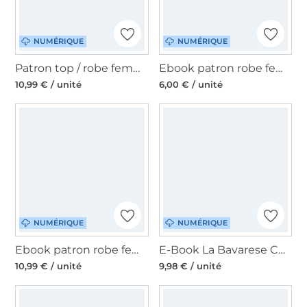
NUMÉRIQUE
NUMÉRIQUE
Patron top / robe femme pdf Das Sommerding Four Chapter, en allemand
Ebook patron robe femme Marley My Image S1046, en français
10,99 € / unité
6,00 € / unité
NUMÉRIQUE
NUMÉRIQUE
Ebook patron robe femme Perla La Bavarese, en allemand
E-Book La Bavarese Chiara, en allemand
10,99 € / unité
9,98 € / unité