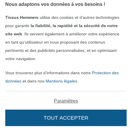
Ebook patron robe femme Mara Schnitte4Friends, en allemand
Patron robe / tunique / top femme pdf Zinnia Unendlich Schön, en allemand
Nous adaptons vos données à vos besoins !
7,05 € / unité
8,97 € / unité
Tissus Hemmers
utilise des cookies et d’autres technologies
pour garantir
la fiabilité, la rapidité et la sécurité de notre
site web
. Ils servent également à améliorer votre expérience
en tant qu’utilisateur en vous proposant des contenus
pertinents et des publicités personnalisées, et en optimisant
votre navigation.
NUMÉRIQUE
NUMÉRIQUE
Vous trouverez plus d’informations dans notre
Protection des
Patron robe oversized femme pdf Firstlounge Berlin, en allemand
Patron Fibre Mood robe femme pdf Maya, en français
données
et dans nos
Mentions légales
.
5,95 € / unité
12,55 € / unité
Paramètres
TOUT ACCEPTER