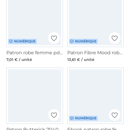
NUMÉRIQUE
NUMÉRIQUE
Patron robe femme pdf Ballerina-Kleid AnniNanni, en allemand
Patron Fibre Mood robe femme pdf Kaori, en français
7,01 € / unité
13,61 € / unité
NUMÉRIQUE
Patron Butterick 7040 robe pour femmes, version papier, taille 44-52, en français
Ebook patron robe femme pdf Anouk My Image S1305, en français