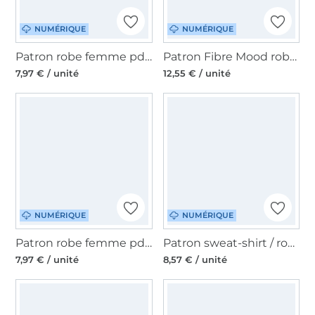
NUMÉRIQUE
NUMÉRIQUE
Patron robe femme pdf Easy Fadenkäfer, en allemand
Patron Fibre Mood robe femme pdf Marley, en français
7,97 € / unité
12,55 € / unité
NUMÉRIQUE
NUMÉRIQUE
Patron robe femme pdf Vela Lillesol & Pelle, en allemand
Patron sweat-shirt / robe femme Becky Rosalieb & Wildblau, en allemand
7,97 € / unité
8,57 € / unité