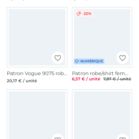
-20%
NUMÉRIQUE
Patron Vogue 9075 robe et combinaison, en français
Patron robe/shirt femme pdf Soleil TOSCAminni Schnittmanufaktur, en allemand
6,37 € / unité
7,97 € / unité
20,17 € / unité