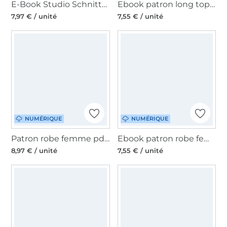
E-Book Studio Schnittreif Mme Konni, en français
Ebook patron long top, tunique, robe femme Nelly Schnitte4Friends, en allemand
7,97 € / unité
7,55 € / unité
NUMÉRIQUE
NUMÉRIQUE
Patron robe femme pdf Studio Schnittreif Mme Enna, en français
Ebook patron robe femme Malou Schnitte4Friends, en allemand
8,97 € / unité
7,55 € / unité