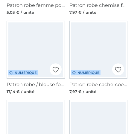
Patron robe femme pdf Tajah Sew Simple, en allemand
Patron robe chemise femme pdf Curiola Erbsünde, en allemand
5,03 € / unité
7,97 € / unité
NUMÉRIQUE
NUMÉRIQUE
Patron robe / blouse folklore femme pdf Dirndl Schnitte, en allemand
Patron robe cache-coeur femme pdf Aurora Erbsünde, en allemand
17,14 € / unité
7,97 € / unité