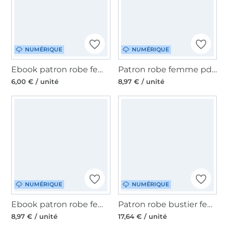
NUMÉRIQUE
NUMÉRIQUE
Ebook patron robe femme pdf Evelon My Image S1304, en français
Patron robe femme pdf Serra Erbsünde, en allemand
6,00 € / unité
8,97 € / unité
NUMÉRIQUE
NUMÉRIQUE
Ebook patron robe femme Joslyn Moeve.Design, en allemand
Patron robe bustier femme pdf Grace PrimaRimma, en français
8,97 € / unité
17,64 € / unité