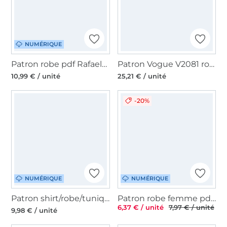
NUMÉRIQUE
Patron robe pdf Rafaela C/D-Cup La Bavarese, en allemand
Patron Vogue V2081 robe portefeuille femme, taille 44-52, en français
10,99 € / unité
25,21 € / unité
-20%
NUMÉRIQUE
NUMÉRIQUE
Patron shirt/robe/tunique femme pdf Varda Unendlich Schön, en allemand
Patron robe femme pdf Manon TOSCAminni Schnittmanufaktur, en francais
6,37 € / unité
7,97 € / unité
9,98 € / unité