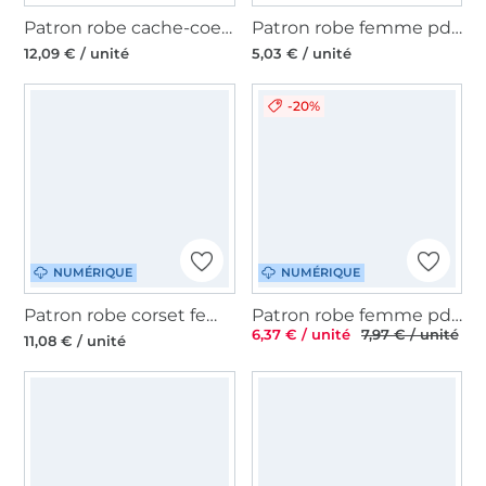
Patron robe cache-coeur / top / jupe femme pdf Xipe Totec Telabeja, en français
Patron robe femme pdf Welmoed Sew Simple, en allemand
12,09 € / unité
5,03 € / unité
-20%
NUMÉRIQUE
NUMÉRIQUE
Patron robe corset femme pdf vintageBambi, en allemand
Patron robe femme pdf Lucy TOSCAminni Schnittmanufaktur, en allemand
6,37 € / unité
7,97 € / unité
11,08 € / unité