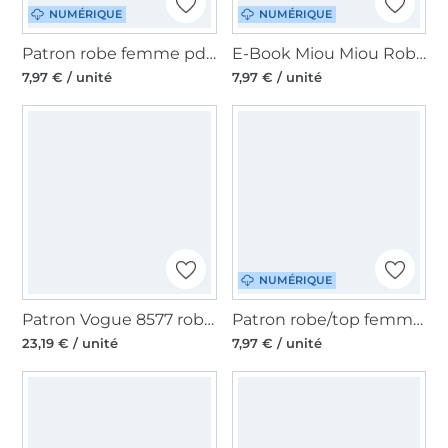
NUMÉRIQUE
NUMÉRIQUE
Patron robe femme pdf Mme Carol Studio Schnittreif, en francais
E-Book Miou Miou Robe Marlisa XL, en allemand
7,97 € / unité
7,97 € / unité
NUMÉRIQUE
Patron Vogue 8577 robe, en français
Patron robe/top femme pdf Emil Sewingmachina, en allemand et anglais
23,19 € / unité
7,97 € / unité