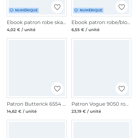
NUMÉRIQUE
NUMÉRIQUE
Ebook patron robe skater femme TUVA Sew Simple, en allemand
Ebook patron robe/blouse femme Madame Kimmi Hedi näht, en allemand
4,02 € / unité
6,55 € / unité
Patron Butterick 6554 robe d'été, en français
Patron Vogue 9050 robe, en français
14,62 € / unité
23,19 € / unité