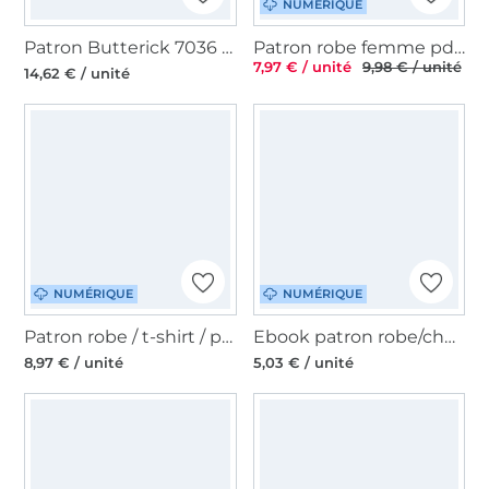
NUMÉRIQUE
Patron Butterick 7036 combinaison pour femmes, version papier, taille 32-40, en français
Patron robe femme pdf Elele Long TOSCAminni Schnittmanufaktur, en allemand
7,97 € / unité
9,98 € / unité
14,62 € / unité
NUMÉRIQUE
NUMÉRIQUE
Patron robe / t-shirt / pullover femme pdf Freda TINAlisa, en allemand
Ebook patron robe/chemisier en gaze de coton femme pdf Ingwa Sew Simple, en allemand
8,97 € / unité
5,03 € / unité