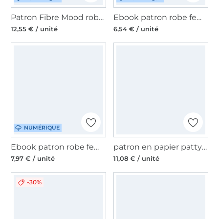
Patron Fibre Mood robe femme pdf Gabby, en français
Ebook patron robe femme Kitty Schnitte4Friends, en allemand
12,55 € / unité
6,54 € / unité
NUMÉRIQUE
Ebook patron robe femme Madame Hellie Studio Schnittreif, en français
patron en papier pattydoo Jane tunique et robe, en allemand
7,97 € / unité
11,08 € / unité
-30%