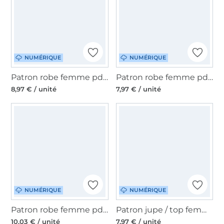
NUMÉRIQUE
NUMÉRIQUE
Patron robe femme pdf Studio Schnittreif Mme Mara,en français
Patron robe femme pdf Mme Claire Studio, en allemand
8,97 € / unité
7,97 € / unité
NUMÉRIQUE
NUMÉRIQUE
Patron robe femme pdf Aurelia JULIANA MARTEJEVS, en français
Patron jupe / top femme pdf Levina Miou Miou, en allemand
10,03 € / unité
7,97 € / unité