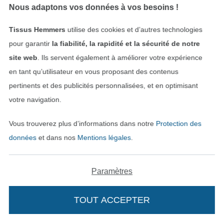
(2,50 € / 100 m)
(2,50 € / 100 m)
Nous adaptons vos données à vos besoins !
Tissus Hemmers
utilise des cookies et d’autres technologies
pour garantir
la fiabilité, la rapidité et la sécurité de notre
site web
. Ils servent également à améliorer votre expérience
en tant qu’utilisateur en vous proposant des contenus
pertinents et des publicités personnalisées, et en optimisant
votre navigation.
Vous trouverez plus d’informations dans notre
Protection des
Bobine fil à coudre Gütermann 500m polyester Toldi, (036) anthracite
Bobine fil à coudre Gütermann 200m polyester, (336) vert pomme
2,87 € / unité
4,99 € / unité
données
et dans nos
Mentions légales
.
(0,57 € / 100 m)
(2,50 € / 100 m)
Paramètres
TOUT ACCEPTER