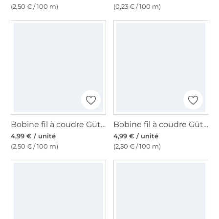
(2,50 € / 100 m)
(0,23 € / 100 m)
Bobine fil à coudre Gütermann 200m polyester, (870) bleu pétrole foncé
Bobine fil à coudre Gütermann 200m polyester, (143) bleu piscine
4,99 € / unité
4,99 € / unité
(2,50 € / 100 m)
(2,50 € / 100 m)