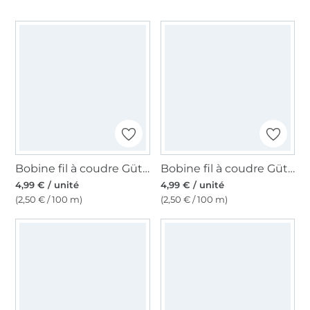
Bobine fil à coudre Gütermann 200m polyester, (000) noir
Bobine fil à coudre Gütermann 200m polyester, (299) beige
4,99 € / unité
4,99 € / unité
(2,50 € / 100 m)
(2,50 € / 100 m)