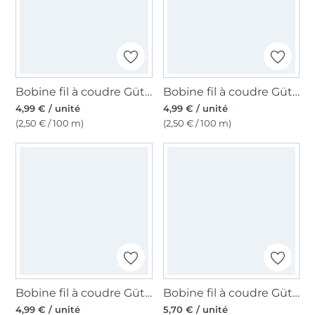
Bobine fil à coudre Gütermann 200m polyester, (037) bleu denim
Bobine fil à coudre Gütermann 200m polyester, (261) gris vert
4,99 € / unité
4,99 € / unité
(2,50 € / 100 m)
(2,50 € / 100 m)
Bobine fil à coudre Gütermann 200m polyester, (733) framboise
Bobine fil à coudre Gütermann 2500m polyester Toldi Lock, (1000) noir
4,99 € / unité
5,70 € / unité