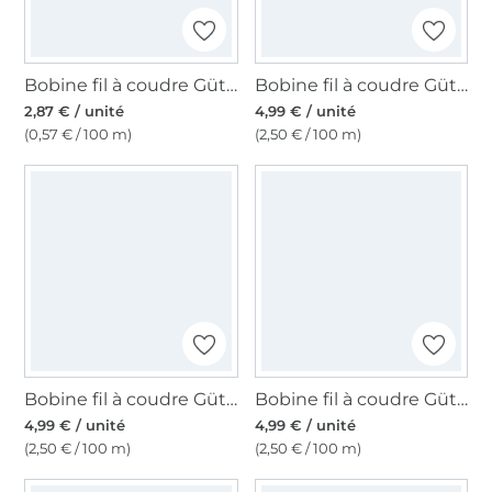
Bobine fil à coudre Gütermann 500m polyester Toldi, (696) marron foncé
Bobine fil à coudre Gütermann 200m polyester, (537) gris phoque
2,87 € / unité
4,99 € / unité
(0,57 € / 100 m)
(2,50 € / 100 m)
Bobine fil à coudre Gütermann 200m polyester, (487) bleu foncé
Bobine fil à coudre Gütermann 200m polyester, (711) bleu marine
4,99 € / unité
4,99 € / unité
(2,50 € / 100 m)
(2,50 € / 100 m)