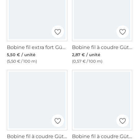
Bobine fil extra fort Gütermann 100m polyester, (000) noir
Bobine fil à coudre Gütermann 500m polyester Toldi, (158) lilas
5,50 € / unité
2,87 € / unité
(5,50 € / 100 m)
(0,57 € / 100 m)
Bobine fil à coudre Gütermann 500m polyester Toldi, (369) bordeaux
Bobine fil à coudre Gütermann 200m polyester, (068) bleu guède