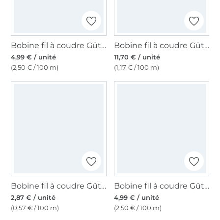
Bobine fil à coudre Gütermann 200m polyester, (802) crème vanille
Bobine fil à coudre Gütermann 1000m polyester, (800), blanc
4,99 € / unité
11,70 € / unité
(2,50 € / 100 m)
(1,17 € / 100 m)
Bobine fil à coudre Gütermann 500m polyester Toldi, (582) vert olive
Bobine fil à coudre Gütermann 200m polyester, (112) bleu pigeon
2,87 € / unité
4,99 € / unité
(0,57 € / 100 m)
(2,50 € / 100 m)