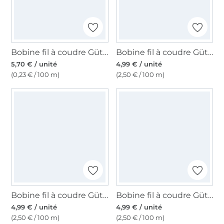
Bobine fil à coudre Gütermann 2500m polyester Toldi Lock, (4450) bordeaux
Bobine fil à coudre Gütermann 200m polyester, (315) bleu royal
5,70 € / unité
4,99 € / unité
(0,23 € / 100 m)
(2,50 € / 100 m)
Bobine fil à coudre Gütermann 200m polyester, (227), terracotta
Bobine fil à coudre Gütermann 200m polyester, (075) bleu ciel
4,99 € / unité
4,99 € / unité
(2,50 € / 100 m)
(2,50 € / 100 m)