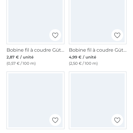
Bobine fil à coudre Gütermann 500m polyester Toldi, (143) bleu clair
Bobine fil à coudre Gütermann 200m polyester, (764) bleu pétrole foncé
2,87 € / unité
4,99 € / unité
(0,57 € / 100 m)
(2,50 € / 100 m)