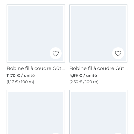
Bobine fil à coudre Gütermann 1000m polyester, (000) noir
Bobine fil à coudre Gütermann 200m polyester, (877) rose fuchsia foncé
11,70 € / unité
4,99 € / unité
(1,17 € / 100 m)
(2,50 € / 100 m)