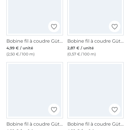
Bobine fil à coudre Gütermann 200m polyester, (512) prune foncé
Bobine fil à coudre Gütermann 500m polyester Toldi, (701) gris foncé
4,99 € / unité
2,87 € / unité
(2,50 € / 100 m)
(0,57 € / 100 m)
Bobine fil à coudre Gütermann 200m polyester, (913) vert avocat
Bobine fil à coudre Gütermann 200m polyester, (474) rose foncé