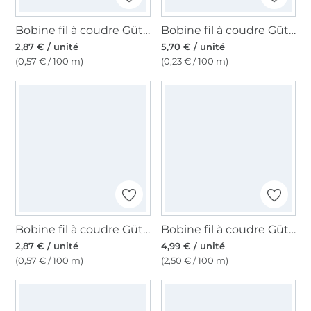
Bobine fil à coudre Gütermann 500m polyester Toldi, (111) naturel
Bobine fil à coudre Gütermann 2500m polyester Toldi Lock, (1005) blanc
2,87 € / unité
5,70 € / unité
(0,57 € / 100 m)
(0,23 € / 100 m)
Bobine fil à coudre Gütermann 500m polyester Toldi, (310) bleu foncé
Bobine fil à coudre Gütermann 200m polyester, (074) bleu pigeon clair
2,87 € / unité
4,99 € / unité
(0,57 € / 100 m)
(2,50 € / 100 m)