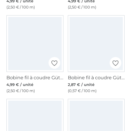
4,99 € / unité
4,99 € / unité
(2,50 € / 100 m)
(2,50 € / 100 m)
Bobine fil à coudre Gütermann 200m polyester, (414) blanc vanille
Bobine fil à coudre Gütermann 500m polyester Toldi, (046) rouge foncé
4,99 € / unité
2,87 € / unité
(2,50 € / 100 m)
(0,57 € / 100 m)