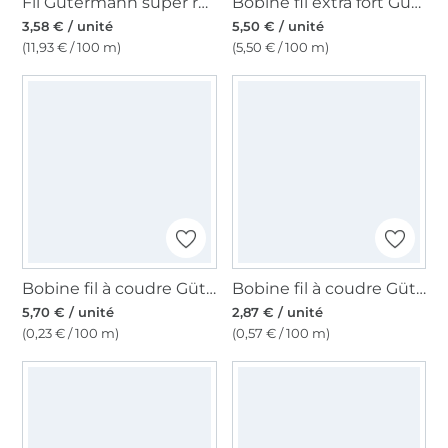
Fil Gütermann super résistant 30m polyester, (000) noir
Bobine fil extra fort Gütermann 100m polyester, (887) or
3,58 € / unité
5,50 € / unité
(11,93 € / 100 m)
(5,50 € / 100 m)
Bobine fil à coudre Gütermann 2500m polyester Toldi Lock, (1145) naturel
Bobine fil à coudre Gütermann 500m polyester Toldi, (417) jaune
5,70 € / unité
2,87 € / unité
(0,23 € / 100 m)
(0,57 € / 100 m)