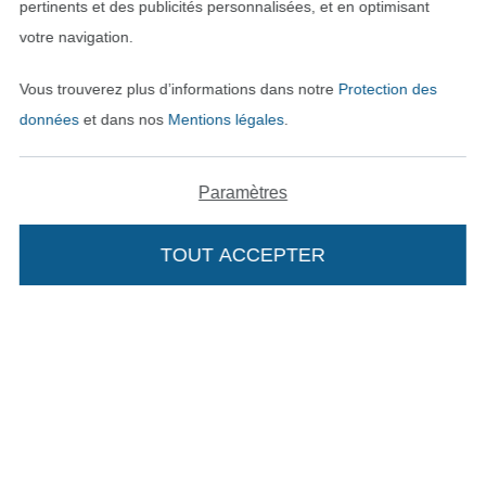
pertinents et des publicités personnalisées, et en optimisant
votre navigation.
Vous trouverez plus d’informations dans notre
Protection des
Payer avec
données
et dans nos
Mentions légales
.
Paramètres
TOUT ACCEPTER
Nos partenaires logistiques
Passer à la boutique allemande