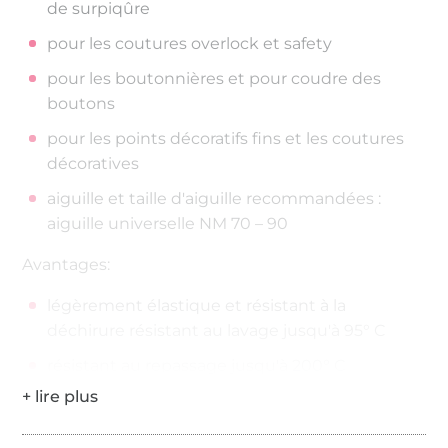
de surpiqûre
pour les coutures overlock et safety
pour les boutonnières et pour coudre des
boutons
pour les points décoratifs fins et les coutures
décoratives
aiguille et taille d'aiguille recommandées :
aiguille universelle NM 70 – 90
Avantages:
légèrement élastique et résistant à la
déchirure résistant au lavage jusqu'à 95° C
résistant au repassage jusqu'à 200° C
200 mètres sur la bobine
Épaisseur de fil : No./Tkt. 100 | dtex 300/2 | Nm