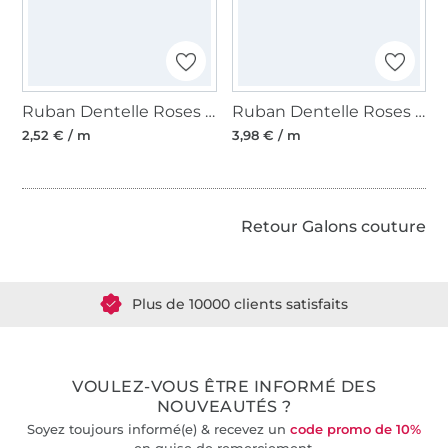
Ruban Dentelle Roses et perles, turquoise 25 mm
Ruban Dentelle Roses et perles, blanc laine 30 mm
2,52 € / m
3,98 € / m
Retour Galons couture
Plus de 1.8 millions de mètres de tissu en stock
Plus de 10000 clients satisfaits
36 ans d'expérience
VOULEZ-VOUS ÊTRE INFORMÉ DES
NOUVEAUTÉS ?
Soyez toujours informé(e) & recevez un
code promo de 10%
en guise de remerciement.