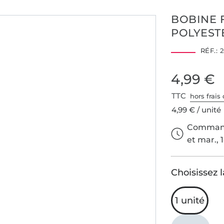
BOBINE 
POLYESTE
2001AN1274
RÉF.:
2
AITEX
4,99 €
TTC
hors frais 
4,99 € / unité
Commande
et mar., 
Choisissez l
1 unité