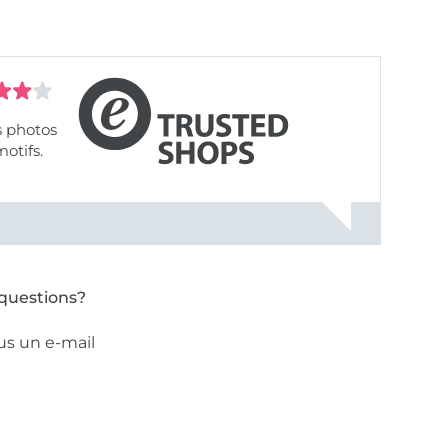
s photos
motifs.
questions?
us un e-mail