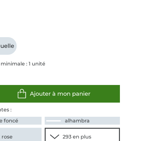
uelle
minimale : 1 unité
Ajouter à mon panier
tes :
e foncé
alhambra
 rose