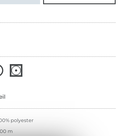
œil
00% polyester
200 m