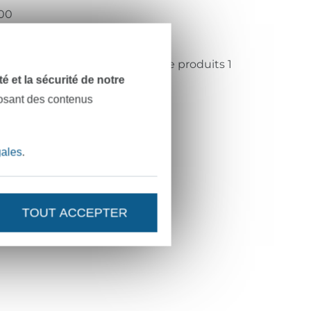
00
rune foncé
eko-Tex Standard 100 classe de produits 1
dité et la sécurité de notre
ITEX
posant des contenus
001AN1274
00M-512
gales
.
TOUT ACCEPTER