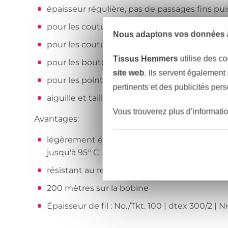
épaisseur régulière, pas de passages fins pui
pour les coutures de fermeture et les coutu
Nous adaptons vos données à
pour les coutures overlock et safety
Tissus Hemmers
utilise des co
pour les boutonnières et pour coudre des b
site web
. Ils servent également
pour les points décoratifs fins et les couture
pertinents et des publicités per
aiguille et taille d'aiguille recommandées : a
Vous trouverez plus d’informati
Avantages:
légèrement élastique et résistant à la déchir
jusqu'à 95° C
résistant au repassage jusqu'à 200° C
200 mètres sur la bobine
Épaisseur de fil : No./Tkt. 100 | dtex 300/2 | 