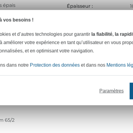
s épais
Épaisseur :
1
res de surpiqûre
Couleur :
p
 vos besoins !
Certification :
O
okies et d’autres technologies pour garantir
la fiabilité, la rapi
outons
Institut de test :
A
 à améliorer votre expérience en tant qu’utilisateur en vous pro
s décoratives
Numéro de certificat :
2
sonnalisées, et en optimisant votre navigation.
iguille universelle NM 70 – 90
Réf.:
2
ons dans notre
Protection des données
et dans nos
Mentions lé
Coordonnées du fabricant
ure résistant au lavage
Paramètres
Nm 65/2