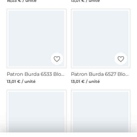
16,03 € / unité
13,01 € / unité
Patron Burda 6533 Blouse col châle, en français
Patron Burda 6527 Blouse, col chemise, col droit, parement de manche, en français
13,01 € / unité
13,01 € / unité