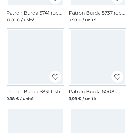
Patron Burda 5741 robe / blouse femme, version papier, en français
Patron Burda 5737 robe & top femme, en français
13,01 € / unité
9,98 € / unité
Patron Burda 5831 t-shirt femme, taille 34-48, version papier, en français
Patron Burda 6008 pantalon femme, taille 34-48, en français
9,98 € / unité
9,98 € / unité