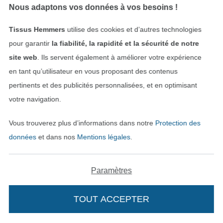
Nous adaptons vos données à vos besoins !
Patron Burda 6520 Robe, en français
Patron Burda 6687 Robe & veste, en français
Tissus Hemmers
utilise des cookies et d’autres technologies
16,03 € / unité
16,03 € / unité
pour garantir
la fiabilité, la rapidité et la sécurité de notre
site web
. Ils servent également à améliorer votre expérience
en tant qu’utilisateur en vous proposant des contenus
pertinents et des publicités personnalisées, et en optimisant
votre navigation.
Vous trouverez plus d’informations dans notre
Protection des
données
et dans nos
Mentions légales
.
Patron Burda 6684 Robe et Blouse, en français
Patron Burda 6741 Pyjamas pour l´hommes, en français
Paramètres
16,03 € / unité
16,03 € / unité
TOUT ACCEPTER