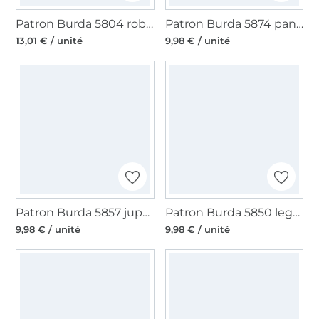
Patron Burda 5804 robe femme, version papier, en français
Patron Burda 5874 pantalon femme, en français
13,01 € / unité
9,98 € / unité
Patron Burda 5857 jupe femme, en français
Patron Burda 5850 leggings femme, taille 34-48, en français
9,98 € / unité
9,98 € / unité