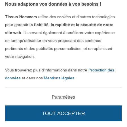
6,00 € / unité
4,02 € / unité
Nous adaptons vos données à vos besoins !
Tissus Hemmers
utilise des cookies et d’autres technologies
pour garantir
la fiabilité, la rapidité et la sécurité de notre
site web
. Ils servent également à améliorer votre expérience
en tant qu’utilisateur en vous proposant des contenus
pertinents et des publicités personnalisées, et en optimisant
votre navigation.
NUMÉRIQUE
NUMÉRIQUE
Vous trouverez plus d’informations dans notre
Protection des
Ebook patron sac banane Sling Bag Junis Sew Simple, en allemand
Patron Fibre Mood robe femme pdf Gabby, en français
données
et dans nos
Mentions légales
.
4,02 € / unité
12,55 € / unité
Paramètres
TOUT ACCEPTER