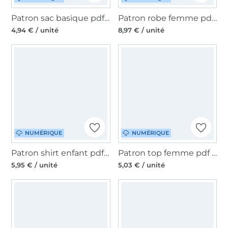
Patron sac basique pdf Resa CreaResa, en allemand
Patron robe femme pdf Studio Schnittreif Mme Enna, en français
4,94 € / unité
8,97 € / unité
NUMÉRIQUE
NUMÉRIQUE
Patron shirt enfant pdf Seattle Meine Herzenswelt, en allemand
Patron top femme pdf Tillie Sew Simple, en allemand
5,95 € / unité
5,03 € / unité