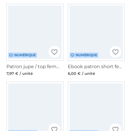
NUMÉRIQUE
NUMÉRIQUE
Patron jupe / top femme pdf Levina Miou Miou, en allemand
Ebook patron short femme Tonia My Image S1007, en français
7,97 € / unité
6,00 € / unité