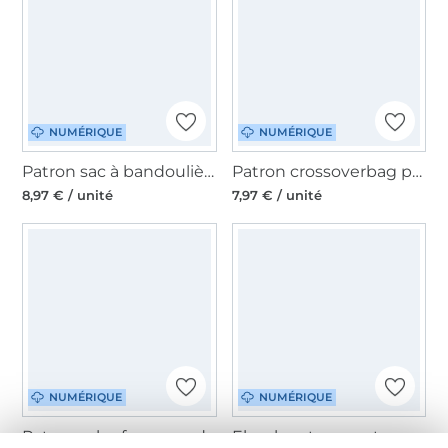
NUMÉRIQUE
NUMÉRIQUE
Patron sac à bandoulière pdf Fjella Unikati, en allemand
Patron crossoverbag pdf FritzWalter Konfetti Patterns, en allemand
8,97 € / unité
7,97 € / unité
NUMÉRIQUE
NUMÉRIQUE
Patron robe femme pdf Janice My Image S1289, en français
Ebook patron veste enfant MOON Sew Simple, en allemand