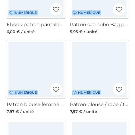
NUMÉRIQUE
NUMÉRIQUE
Ebook patron pantalon femme pdf Babet My Image S1311, en français
Patron sac hobo Bag pdf Resa Basic CreaResa, en allemand
6,00 € / unité
5,95 € / unité
NUMÉRIQUE
NUMÉRIQUE
Patron blouse femme pdf Mme Maki Studio, en Français
Patron blouse / robe / tunique femme pdf Latana Erbsünde, en allemand
7,97 € / unité
7,97 € / unité