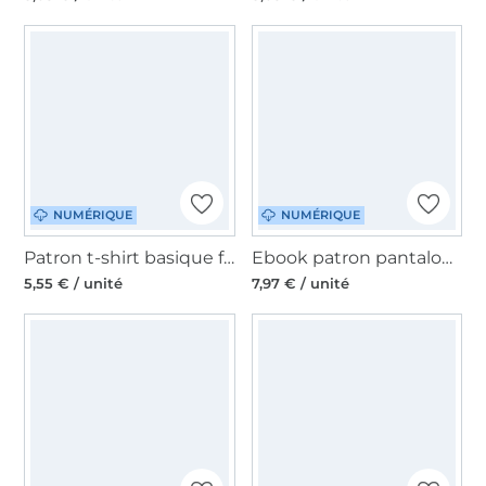
NUMÉRIQUE
NUMÉRIQUE
Patron t-shirt basique femme pdf Resa CreaResa, en allemand
Ebook patron pantalon femme Marlene Miou Miou, en allemand
5,55 € / unité
7,97 € / unité