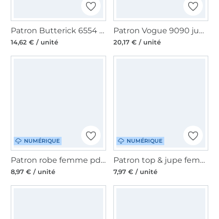
Patron Butterick 6554 robe d'été, en français
Patron Vogue 9090 jupe, en français
14,62 € / unité
20,17 € / unité
NUMÉRIQUE
NUMÉRIQUE
Patron robe femme pdf Studio Schnittreif Mme Mara,en français
Patron top & jupe femme pdf Fadenkäfer, en allemand
8,97 € / unité
7,97 € / unité