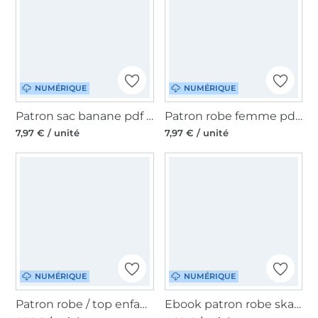
NUMÉRIQUE
NUMÉRIQUE
Patron sac banane pdf Moon Bag Luna M + L CreaResa, en allemand
Patron robe femme pdf Camela Lillesol & Pelle, en allemand
7,97 € / unité
7,97 € / unité
NUMÉRIQUE
NUMÉRIQUE
Patron robe / top enfant pdf Orangella Firlefanz, en allemand
Ebook patron robe skater femme TUVA Sew Simple, en allemand