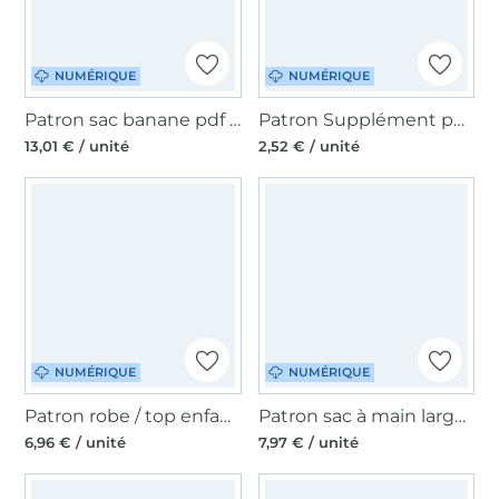
NUMÉRIQUE
NUMÉRIQUE
Patron sac banane pdf kit Moon Bag Luna CreaResa, en allemand
Patron Supplément pour mini sac banane pdf Moon Bag Luna CreaResa, en allemand
13,01 € / unité
2,52 € / unité
NUMÉRIQUE
NUMÉRIQUE
Patron robe / top enfant pdf Citronella Firlefanz, en allemand
Patron sac à main large pdf Cambag Tessa CreaResa Crearetro, en allemand
6,96 € / unité
7,97 € / unité