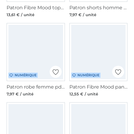
Patron Fibre Mood top femme pdf Evin, en français
Patron shorts homme pdf Fadenkäfer, en allemand
13,61 € / unité
7,97 € / unité
NUMÉRIQUE
NUMÉRIQUE
Patron robe femme pdf Mme Carol Studio Schnittreif, en francais
Patron Fibre Mood pantalon femme pdf Gizeh, en français
7,97 € / unité
12,55 € / unité