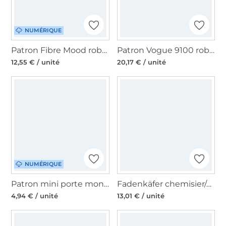
NUMÉRIQUE
Patron Fibre Mood robe femme pdf Kika, en français
Patron Vogue 9100 robe femme, en français
12,55 € / unité
20,17 € / unité
NUMÉRIQUE
Patron mini porte monnaie pdf Carlo CreaResa, en allemand
Fadenkäfer chemisier/shirt women paper pattern, en allemand
4,94 € / unité
13,01 € / unité