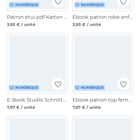
NUMÉRIQUE
NUMÉRIQUE
Patron etui pdf Karten Karli Unikati, en allemand
Ebook patron robe enfant Basic Schneiderline, en allemand
3,93 € / unité
3,93 € / unité
NUMÉRIQUE
NUMÉRIQUE
E-Book Studio Schnittreif Mme Konni, en français
Ebook patron top femme Madame JENNY Studio Schnittreif, en français
7,97 € / unité
7,97 € / unité