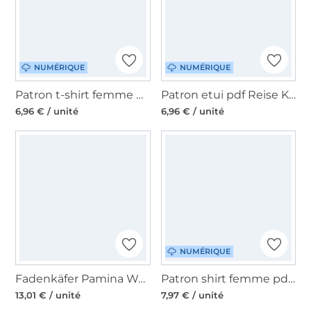
NUMÉRIQUE
NUMÉRIQUE
Patron t-shirt femme pdf Fly Fadenkäfer, en allemand
Patron etui pdf Reise Karli Unikati, en allemand
6,96 € / unité
6,96 € / unité
NUMÉRIQUE
Fadenkäfer Pamina Women paper pattern, en allemand
Patron shirt femme pdf Studio Schnittreif Mme Tessa, en français
13,01 € / unité
7,97 € / unité