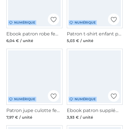
NUMÉRIQUE
NUMÉRIQUE
Ebook patron robe femme Crossover Schneiderline, en allemand
Patron t-shirt enfant pdf Meene Sew Simple, en allemand
6,04 € / unité
5,03 € / unité
NUMÉRIQUE
NUMÉRIQUE
Patron jupe culotte femme pdf Mme Orla Studio Schnittreif, en francais
Ebook patron supplément pour sac banane Lana Unikati, en allemand
7,97 € / unité
3,93 € / unité