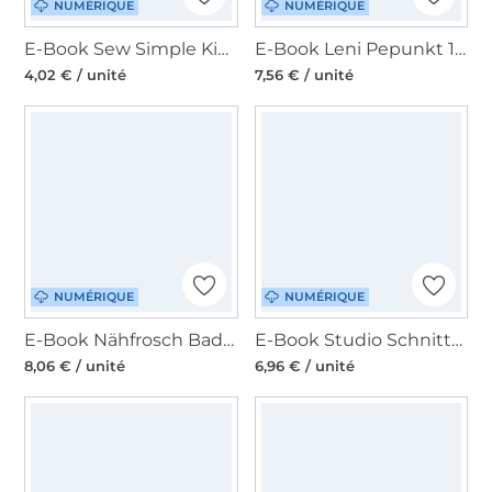
NUMÉRIQUE
NUMÉRIQUE
E-Book Sew Simple Kinder-Raglanshirt Lemon loose, en allemand
E-Book Leni Pepunkt 144 FLASH.Shirt, en allemand
4,02 € / unité
7,56 € / unité
NUMÉRIQUE
NUMÉRIQUE
E-Book Nähfrosch Badeponcho Lautan, en allemand
E-Book Studio Schnittreif Mme Liah, en français
8,06 € / unité
6,96 € / unité