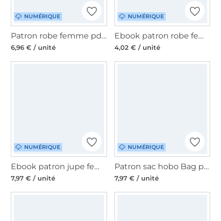
NUMÉRIQUE
NUMÉRIQUE
Patron robe femme pdf Liese Konfetti Patterns, en allemand
Ebook patron robe femme Maura Sew Simple, en allemand
6,96 € / unité
4,02 € / unité
NUMÉRIQUE
NUMÉRIQUE
Ebook patron jupe femme Madame Carry Studio Schnittreif, en français
Patron sac hobo Bag pdf Resa Pro CreaResa, en allemand
7,97 € / unité
7,97 € / unité