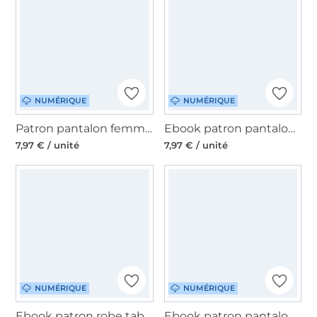
NUMÉRIQUE
NUMÉRIQUE
Patron pantalon femme pdf Mme Ada Studio, en français
Ebook patron pantalon femme 'Palazzohose' Lillesol & Pelle, en allemand
7,97 € / unité
7,97 € / unité
NUMÉRIQUE
NUMÉRIQUE
Ebook patron robe tablier femme ITO Sew Simple, en allemand
Ebook patron pantalon femme Sinja Miou Miou, en allemand