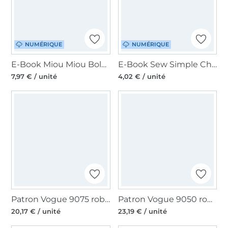
NUMÉRIQUE
NUMÉRIQUE
E-Book Miou Miou Bolero veste / manteaux Danielle, en allemand
E-Book Sew Simple Childrens' pants Lee 50-128, en allemand
7,97 € / unité
4,02 € / unité
Patron Vogue 9075 robe et combinaison, en français
Patron Vogue 9050 robe, en français
20,17 € / unité
23,19 € / unité