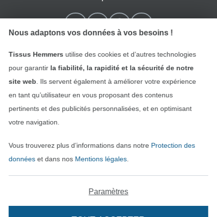
Nous adaptons vos données à vos besoins !
Tissus Hemmers
utilise des cookies et d’autres technologies
pour garantir
la fiabilité, la rapidité et la sécurité de notre
site web
. Ils servent également à améliorer votre expérience
en tant qu’utilisateur en vous proposant des contenus
pertinents et des publicités personnalisées, et en optimisant
Passer à la boutique néerla
Passer à la boutiqu
Nederlands
Français
votre navigation.
Vous trouverez plus d’informations dans notre
Protection des
Deutsch
données
et dans nos
Mentions légales
.
Paramètres