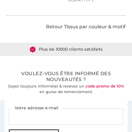
Retour Tissus par couleur & motif
Plus de 1.8 millions de mètres de tissu en stock
Plus de 10000 clients satisfaits
36 ans d'expérience
VOULEZ-VOUS ÊTRE INFORMÉ DES
NOUVEAUTÉS ?
Soyez toujours informé(e) & recevez un
code promo de 10%
en guise de remerciement.
Vous êtes abonné à la newsletter de Tissus Hemmers.
Votre adresse e-mail