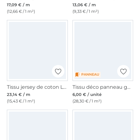
17,09 € / m
13,06 € / m
(12,66 € / 1 m²)
(9,33 € / 1 m²)
PANNEAU
Tissu jersey de coton La Pat' Patrouille Pawfect, bleu
Tissu déco panneau gobelin Chiens & fleurs Flower Dog, 46x46 cm
23,14 € / m
6,00 € / unité
(15,43 € / 1 m²)
(28,30 € / 1 m²)