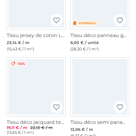
PANNEAU
Tissu jersey de coton La Pat' Patrouille Girls Team, rose fuchsia
Tissu déco panneau gobelin Chiot teckel, 46x46 cm
23,14 € / m
6,00 € / unité
(15,43 € / 1 m²)
(28,30 € / 1 m²)
-14%
Tissu déco jacquard teckel, beige
Tissu déco semi panama Dog Breed Mix, vert
19,11 € / m
22,13 € / m
13,06 € / m
(13,65 € / 1 m²)
(9,33 € / 1 m²)