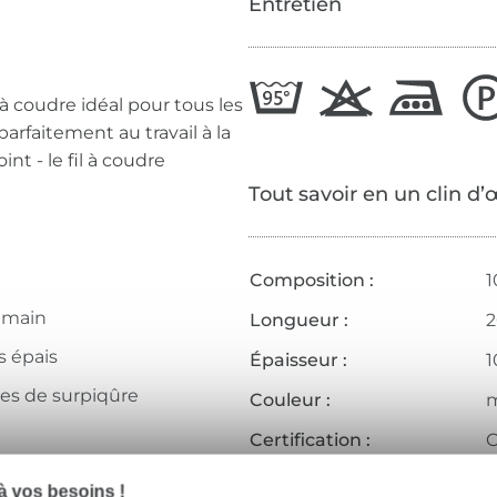
Entretien
 à coudre idéal pour tous les
parfaitement au travail à la
nt - le fil à coudre
Tout savoir en un clin d’
Composition :
1
a main
Longueur :
s épais
Épaisseur :
1
res de surpiqûre
Couleur :
m
Certification :
O
outons
Institut de test :
A
 vos besoins !