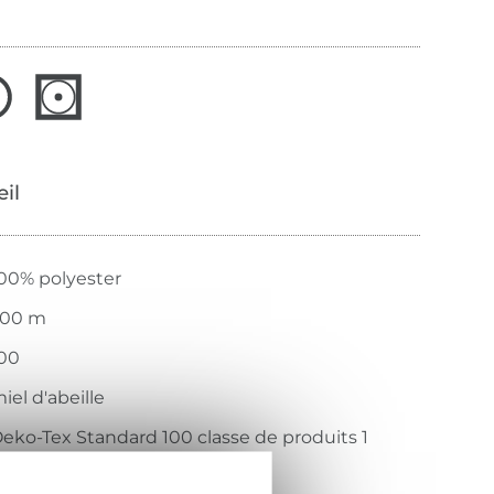
œil
00% polyester
200 m
00
iel d'abeille
eko-Tex Standard 100 classe de produits 1
ITEX