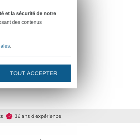
001AN1274
dité et la sécurité de notre
00M-412
posant des contenus
gales
.
TOUT ACCEPTER
ts
36 ans d'expérience