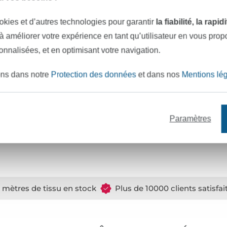
s décoratives
Numéro de certificat :
2
okies et d’autres technologies pour garantir
la fiabilité, la rapi
iguille universelle NM 70 – 90
Réf.:
2
 à améliorer votre expérience en tant qu’utilisateur en vous pro
sonnalisées, et en optimisant votre navigation.
Coordonnées du fabricant
ure résistant au lavage
ons dans notre
Protection des données
et dans nos
Mentions lé
Paramètres
Nm 65/2
e mètres de tissu en stock
Plus de 10000 clients satisfai