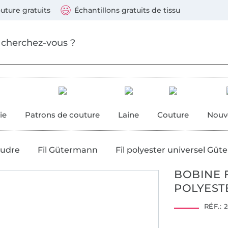
ller au contenu principal
Continuer la recherch
 suivants : Visa, Mastercard, Carte bleue, PayPal, Vire
uture gratuits
Échantillons gratuits de tissu
ure
 couture
ie
Patrons de couture
Laine
Couture
Nouv
oudre
Fil Gütermann
Fil polyester universel Gü
BOBINE 
POLYESTE
2001AN1274
RÉF.:
2
AITEX