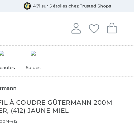
e
ment, Bancontact
4.71 sur 5 étoiles chez Trusted Shops
Se connecter à votre compt
Vous avez enregistré
Vous avez enr
Se connecter
Mes favoris
Mon pan
eautés
Soldes
termann
FIL À COUDRE GÜTERMANN 200M
R, (412) JAUNE MIEL
00M-412