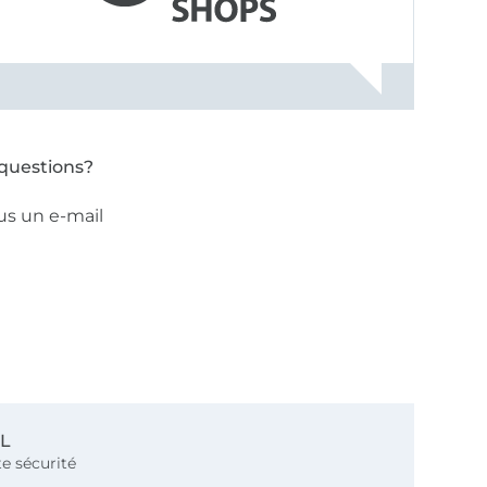
questions?
us un e-mail
SL
e sécurité