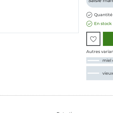
Saisie man
Quantité 
En stock
Autres varian
miel 
vieux