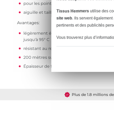
pour les points décoratifs fins et les couture
Tissus Hemmers
utilise des co
aiguille et taille d'aiguille recommandées : a
site web
. Ils servent également
Avantages:
pertinents et des publicités per
légèrement élastique et résistant à la déchir
Vous trouverez plus d’informati
jusqu'à 95° C
résistant au repassage jusqu'à 200° C
200 mètres sur la bobine
Épaisseur de fil : No./Tkt. 100 | dtex 300/2 | 
Plus de 1.8 millions d