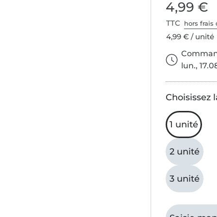
4,99 €
TTC
hors frais 
4,99 € / unité
Commande
lun., 17.0
Choisissez l
1 unité
2 unité
3 unité