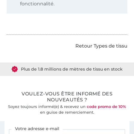
fonctionnalité.
Retour Types de tissu
Plus de 1.8 millions de mètres de tissu en stock
Plus de 10000 clients satisfaits
VOULEZ-VOUS ÊTRE INFORMÉ DES
36 ans d'expérience
NOUVEAUTÉS ?
Soyez toujours informé(e) & recevez un
code promo de 10%
en guise de remerciement.
Vous êtes abonné à la newsletter de Tissus Hemmers.
Votre adresse e-mail