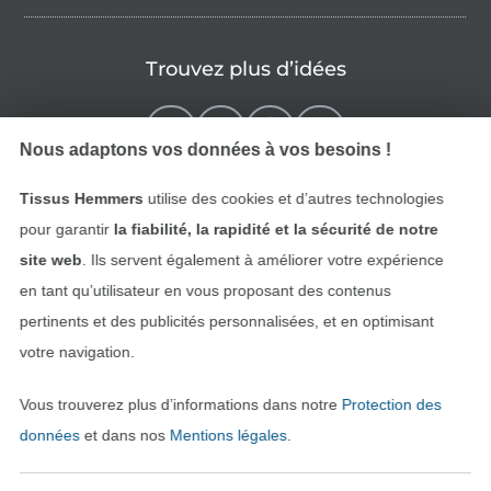
Trouvez plus d’idées
Nous adaptons vos données à vos besoins !
Tissus Hemmers
utilise des cookies et d’autres technologies
pour garantir
la fiabilité, la rapidité et la sécurité de notre
site web
. Ils servent également à améliorer votre expérience
en tant qu’utilisateur en vous proposant des contenus
pertinents et des publicités personnalisées, et en optimisant
Passer à la boutique néerla
Passer à la boutiqu
Nederlands
Français
votre navigation.
Vous trouverez plus d’informations dans notre
Protection des
Deutsch
données
et dans nos
Mentions légales
.