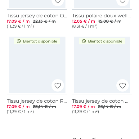
Tissu jersey de coton Ocean Dreams Ecailles de poisson Bord de mer chic, blanc cassé
Tissu polaire doux wellness Big Stars, beige
17,09 € / m
22,13 € / m
12,05 € / m
15,08 € / m
(11,39 € / 1 m²)
(8,31 € / 1 m²)
Bientôt disponible
Bientôt disponible
Tissu jersey de coton Reine des neiges Frozen, impression numérique, bleu
Tissu jersey de coton Minnie Mouse Flowers, rose fuchsia
17,09 € / m
23,14 € / m
17,09 € / m
23,14 € / m
(11,39 € / 1 m²)
(11,39 € / 1 m²)