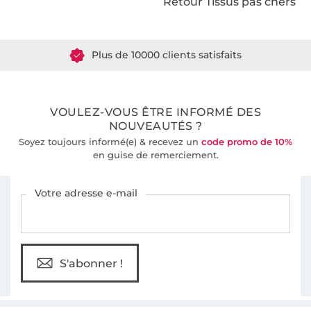
Retour Tissus pas chers
Plus de 1.8 millions de mètres de tissu en stock
Plus de 10000 clients satisfaits
36 ans d'expérience
VOULEZ-VOUS ÊTRE INFORMÉ DES
NOUVEAUTÉS ?
Soyez toujours informé(e) & recevez un
code promo de 10%
en guise de remerciement.
Vous êtes abonné à la newsletter de Tissus Hemmers.
Votre adresse e-mail
S'abonner !