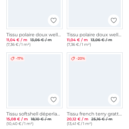
Tissu polaire doux wellness Teddy Bear, blanc vanille
Tissu polaire doux wellness Animaux de la Jungle Safari, blanc vanille
11,04 € / m
13,06 € / m
11,04 € / m
13,06 € / m
(7,36 € / 1 m²)
(7,36 € / 1 m²)
-17%
-20%
Tissu softshell déperlant Fusées,bleu foncé
Tissu french terry gratté Happiness, blanc cassé
15,08 € / m
18,10 € / m
20,12 € / m
25,16 € / m
(10,40 € / 1 m²)
(13,41 € / 1 m²)