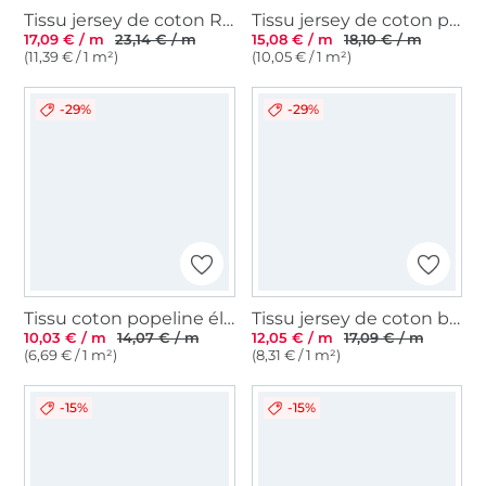
Tissu jersey de coton Reine des neiges Frozen, impression numérique, rose
Tissu jersey de coton petite souris, beige
17,09 € / m
23,14 € / m
15,08 € / m
18,10 € / m
(11,39 € / 1 m²)
(10,05 € / 1 m²)
-29%
-29%
Tissu coton popeline éléphant, bleu
Tissu jersey de coton brillant Glitter Léopard, noir
10,03 € / m
14,07 € / m
12,05 € / m
17,09 € / m
(6,69 € / 1 m²)
(8,31 € / 1 m²)
-15%
-15%