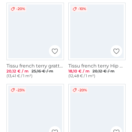
-20%
-10%
Tissu french terry gratté Colorful Leaves, vert clair
Tissu french terry Hip Hop Girls, noir
20,12 € / m
25,16 € / m
18,10 € / m
20,12 € / m
(13,41 € / 1 m²)
(12,48 € / 1 m²)
-23%
-20%