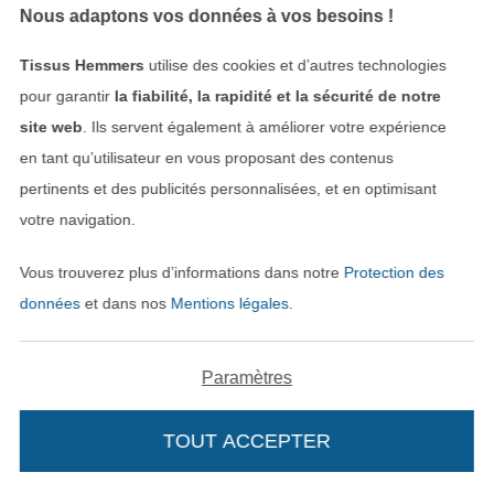
Nous adaptons vos données à vos besoins !
Tissus Hemmers
utilise des cookies et d’autres technologies
pour garantir
la fiabilité, la rapidité et la sécurité de notre
site web
. Ils servent également à améliorer votre expérience
en tant qu’utilisateur en vous proposant des contenus
NOUVEAU
NOUVEAU
pertinents et des publicités personnalisées, et en optimisant
Tissu viscose sergé twill paisley leaves, bleu pétrole
Tissu sherpa peluche teddy Paisley Flowers, bleu pétrole
votre navigation.
15,08 € / m
22,13 € / m
(10,77 € / 1 m²)
(14,28 € / 1 m²)
Vous trouverez plus d’informations dans notre
Protection des
données
et dans nos
Mentions légales
.
Paramètres
TOUT ACCEPTER
NOUVEAU
NOUVEAU