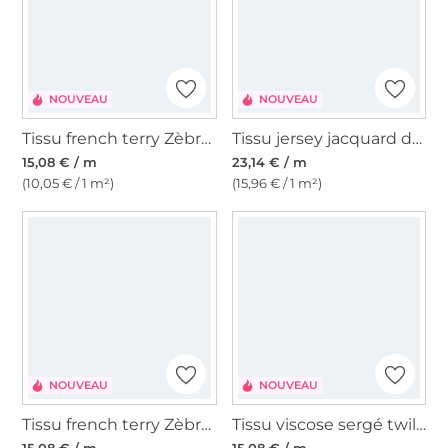
NOUVEAU
NOUVEAU
Tissu french terry Zèbre, lilas
Tissu jersey jacquard dots, noir
15,08 € / m
23,14 € / m
(10,05 € / 1 m²)
(15,96 € / 1 m²)
NOUVEAU
NOUVEAU
Tissu french terry Zèbre, bleu pétrole
Tissu viscose sergé twill big waves, rouge magenta
15,08 € / m
15,08 € / m