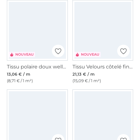
NOUVEAU
NOUVEAU
Tissu polaire doux wellness Color Life, pêche
Tissu Velours côtelé fin Enjoy paisley leaves, vert olive
13,06 € / m
21,13 € / m
(8,71 € / 1 m²)
(15,09 € / 1 m²)