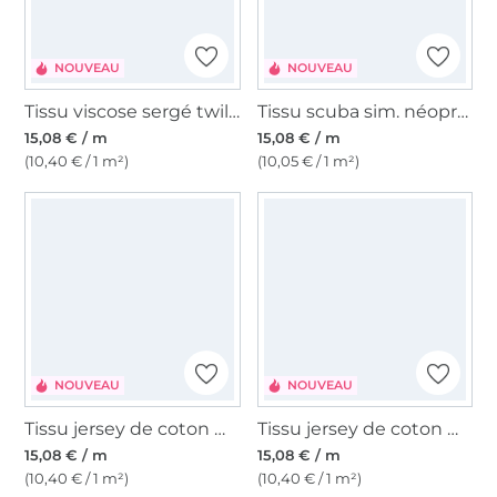
NOUVEAU
NOUVEAU
Tissu viscose sergé twill paisley flowers, vert olive
Tissu scuba sim. néoprène Peach Touch vintage flowers, orange
15,08 € / m
15,08 € / m
(10,40 € / 1 m²)
(10,05 € / 1 m²)
NOUVEAU
NOUVEAU
Tissu jersey de coton maille tricot fin diamonds, marron
Tissu jersey de coton maille tricot fin ornaments, bleu pétrole
15,08 € / m
15,08 € / m
(10,40 € / 1 m²)
(10,40 € / 1 m²)