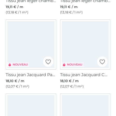
Tissu jean léger chambray Embroidery, chamois
Tissu jean léger chambray Embroidery, rouge foncé
19,11 € / m
19,11 € / m
(13,18 € / 1 m²)
(13,18 € / 1 m²)
NOUVEAU
NOUVEAU
Tissu jean Jacquard Papillons, bleu foncé
Tissu jean Jacquard Cœurs, bleu moyen
18,10 € / m
18,10 € / m
(12,07 € / 1 m²)
(12,07 € / 1 m²)