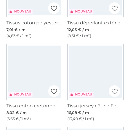
NOUVEAU
NOUVEAU
Tissus coton polyester seersucker à carreaux mini, bleu/rose
Tissu déperlant extérieur léger Léopard Digital, blanc cassé
7,01 € / m
12,05 € / m
(4,83 € / 1 m²)
(8,31 € / 1 m²)
NOUVEAU
NOUVEAU
Tissu coton cretonne, vieux vert
Tissu jersey côtelé Flower Pop, abricot
8,02 € / m
16,08 € / m
(5,65 € / 1 m²)
(13,40 € / 1 m²)