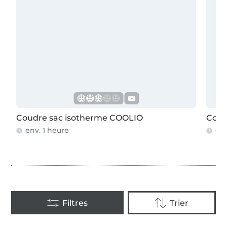
Coudre sac isotherme COOLIO
Coud
env. 1 heure
env