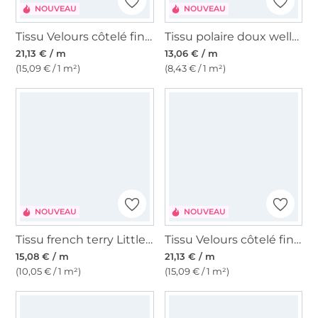
NOUVEAU
NOUVEAU
Tissu Velours côtelé fin Enjoy leaves, bleu pétrole clair
Tissu polaire doux wellness Happy Rainbow Stripes
21,13 € / m
13,06 € / m
(15,09 € / 1 m²)
(8,43 € / 1 m²)
NOUVEAU
NOUVEAU
Tissu french terry Little Leo, saumon
Tissu Velours côtelé fin Enjoy mosaic bloom, marron foncé
15,08 € / m
21,13 € / m
(10,05 € / 1 m²)
(15,09 € / 1 m²)