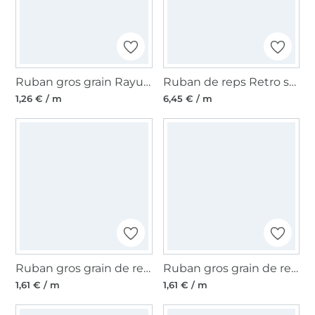
Ruban gros grain Rayures 2, bleu foncé - rouge
Ruban de reps Retro stripes menthe 35 mm
1,26 € / m
6,45 € / m
Ruban gros grain de reps, 1cm, Ancre marine étoile bord de mer, bleu marine
Ruban gros grain de reps, 1cm, Ancre marine étoile bord de mer, rouge
1,61 € / m
1,61 € / m