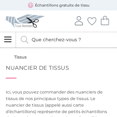
Ouvre une nouvelle fenêtre
Vous pouvez payer chez nous avec les modes de paiement
Nos partenaires d'expédition sont : DHL et DPD
Échantillons gratuits de tissu
Tissus Hemmers - Tissus, patrons et accessoires de cout
Se connecter à votre
Vous avez enreg
Vous avez
Se connecter
Mes favori
Mon
Rechercher des tissus, de la mercerie et des pa
Entrez ici votre mot-clé.
Tissus
NUANCIER DE TISSUS
Ici, vous pouvez commander des nuanciers de
tissus de nos principaux types de tissus. Le
nuancier de tissus (appelé aussi carte
d’échantillons) représente de petits échantillons