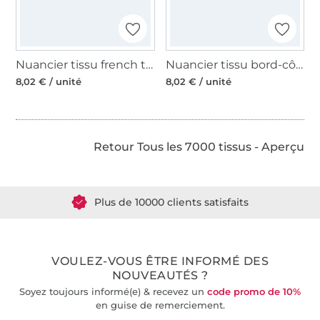
Nuancier tissu french terry gratté
Nuancier tissu bord-côte jersey tubulaire lisse
8,02 € / unité
8,02 € / unité
Retour Tous les 7000 tissus - Aperçu
Plus de 1.8 millions de mètres de tissu en stock
Plus de 10000 clients satisfaits
36 ans d'expérience
VOULEZ-VOUS ÊTRE INFORMÉ DES
NOUVEAUTÉS ?
Soyez toujours informé(e) & recevez un
code promo de 10%
en guise de remerciement.