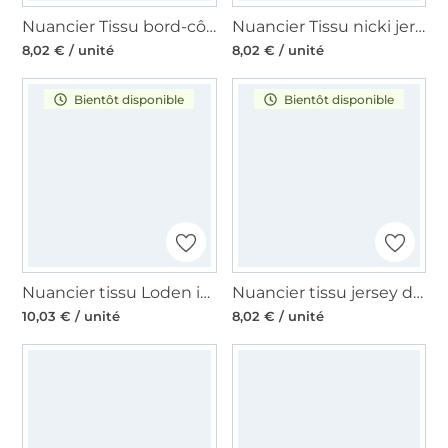
Nuancier Tissu bord-côte jersey tubulaire côtelé milleraies 45cm
Nuancier Tissu nicki jersey velours coton Sandrine
8,02 € / unité
8,02 € / unité
Bientôt disponible
Bientôt disponible
Nuancier tissu Loden id.laine bouillie
Nuancier tissu jersey de viscose
10,03 € / unité
8,02 € / unité