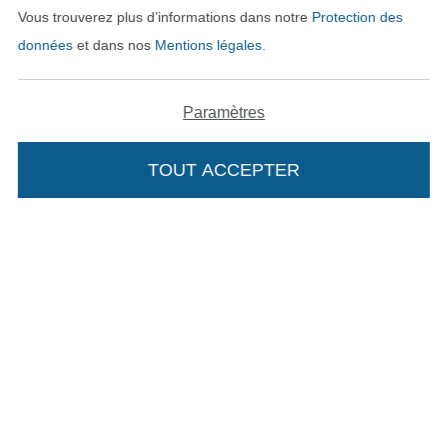
Vous trouverez plus d’informations dans notre
Protection des
données
et dans nos
Mentions légales
.
Payer avec
Paramètres
TOUT ACCEPTER
Nos partenaires logistiques
Passer à la boutique allemande