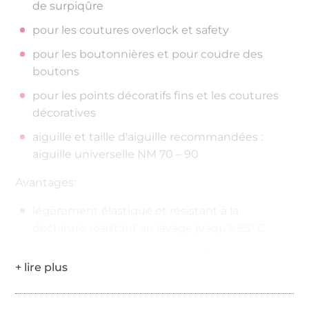
de surpiqûre
pour les coutures overlock et safety
pour les boutonnières et pour coudre des
boutons
pour les points décoratifs fins et les coutures
décoratives
aiguille et taille d'aiguille recommandées :
aiguille universelle NM 70 – 90
Avantages:
légèrement élastique et résistant à la
déchirure résistant au lavage jusqu'à 95° C
résistant au repassage jusqu'à 200° C
200 mètres sur la bobine
Épaisseur de fil : No./Tkt. 100 | dtex 300/2 | Nm