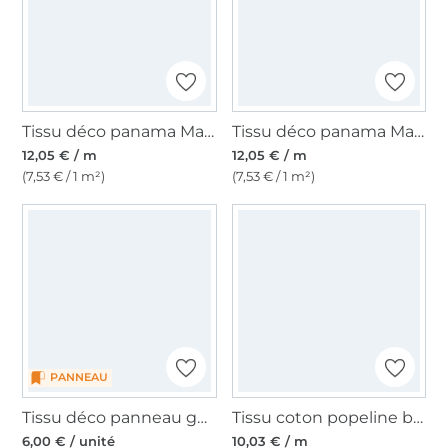
Tissu déco panama Maritime voilier bord de mer chic, gris bleu
Tissu déco panama Maritime bord de mer chic, blanc cassé
12,05 € / m
12,05 € / m
(7,53 € / 1 m²)
(7,53 € / 1 m²)
PANNEAU
Tissu déco panneau gobelin Phare, 46 x 46 cm
Tissu coton popeline bateaux, blanc vanille
6,00 € / unité
10,03 € / m