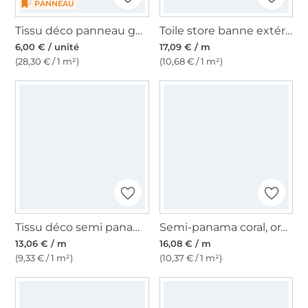
PANNEAU
Tissu déco panneau gobelin maritime, 46x46 cm
Toile store banne extérieur 160cm déperlant, à rayures, blanc-bleu marine
6,00 € / unité
17,09 € / m
(28,30 € / 1 m²)
(10,68 € / 1 m²)
Tissu déco semi panama Anchor and Stripes, nature
Semi-panama coral, orange
13,06 € / m
16,08 € / m
(9,33 € / 1 m²)
(10,37 € / 1 m²)