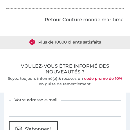
Retour Couture monde maritime
Plus de 1.8 millions de mètres de tissu en stock
Plus de 10000 clients satisfaits
36 ans d'expérience
VOULEZ-VOUS ÊTRE INFORMÉ DES
NOUVEAUTÉS ?
Soyez toujours informé(e) & recevez un
code promo de 10%
en guise de remerciement.
Vous êtes abonné à la newsletter de Tissus Hemmers.
Votre adresse e-mail
S'abonner !