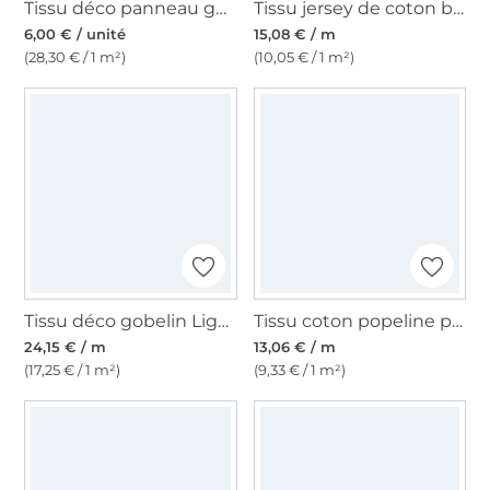
Tissu déco panneau gobelin Ancre marine, 46 x 46 cm
Tissu jersey de coton bateaux voiliers Sailboat, blanc cassé
6,00 € / unité
15,08 € / m
(28,30 € / 1 m²)
(10,05 € / 1 m²)
Tissu déco gobelin Lighthouse, bleu
Tissu coton popeline petite baleine, blanc
24,15 € / m
13,06 € / m
(17,25 € / 1 m²)
(9,33 € / 1 m²)