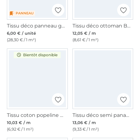
PANNEAU
Tissu déco panneau gobelin crabe, 46 x 46 cm
Tissu déco ottoman Bord de mer chic Sailing, beige
6,00 € / unité
12,05 € / m
(28,30 € / 1 m²)
(8,61 € / 1 m²)
Bientôt disponible
Tissu coton popeline Waves, bleu
Tissu déco semi panama Nautical Doodle, naturel
10,03 € / m
13,06 € / m
(6,92 € / 1 m²)
(9,33 € / 1 m²)