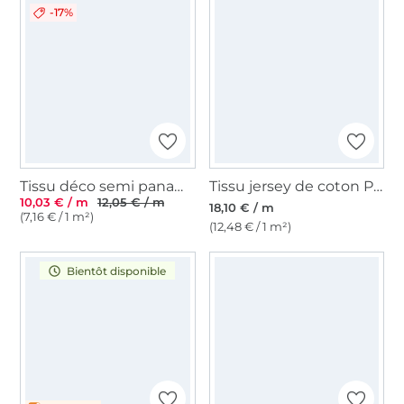
-17%
Tissu déco semi panama Bord de mer chic Maritime Signs, beige
Tissu jersey de coton Petit phoque Bord de mer chic , naturel
10,03 € / m
12,05 € / m
18,10 € / m
(7,16 € / 1 m²)
(12,48 € / 1 m²)
Bientôt disponible