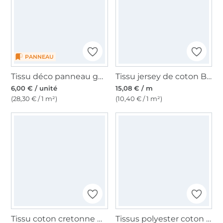
PANNEAU
Tissu déco panneau gobelin Bruit de la mer, 46x46 cm
Tissu jersey de coton Boats on Stripes, blanc cassé
6,00 € / unité
15,08 € / m
(28,30 € / 1 m²)
(10,40 € / 1 m²)
Tissu coton cretonne Coquillages bord de mer chic, terracotta
Tissus polyester coton seersucker à rayures stripes, bleu marine