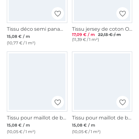
Tissu déco semi panama Seaside House, naturel
Tissu jersey de coton Ocean Dreams Ecailles de poisson Bord de mer chic, blanc cassé
17,09 € / m
22,13 € / m
15,08 € / m
(11,39 € / 1 m²)
(10,77 € / 1 m²)
Tissu pour maillot de bain à rayures Stripes, bleu pétrole foncé
Tissu pour maillot de bain Requins, bleu marine
15,08 € / m
15,08 € / m
(10,05 € / 1 m²)
(10,05 € / 1 m²)