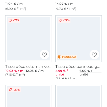
11,04 € / m
14,07 € / m
(6,90 € / 1 m²)
(9,70 € / 1 m²)
-17%
-17%
PANNEAU
Tissu déco ottoman voiliers, blanc cassé
Tissu déco panneau gobelin Nautic Teddy Bear Panel, 46 x 46 cm
10,03 € / m
12,05 € / m
4,99 € /
6,00 € /
unité
unité
(7,16 € / 1 m²)
(23,54 € / 1 m²)
-27%