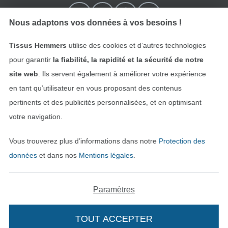
Nous adaptons vos données à vos besoins !
Tissus Hemmers
utilise des cookies et d’autres technologies
pour garantir
la fiabilité, la rapidité et la sécurité de notre
site web
. Ils servent également à améliorer votre expérience
en tant qu’utilisateur en vous proposant des contenus
pertinents et des publicités personnalisées, et en optimisant
Passer à la boutique néerla
Passer à la boutiqu
Nederlands
Français
votre navigation.
Vous trouverez plus d’informations dans notre
Protection des
Deutsch
données
et dans nos
Mentions légales
.
Paramètres
TOUT ACCEPTER