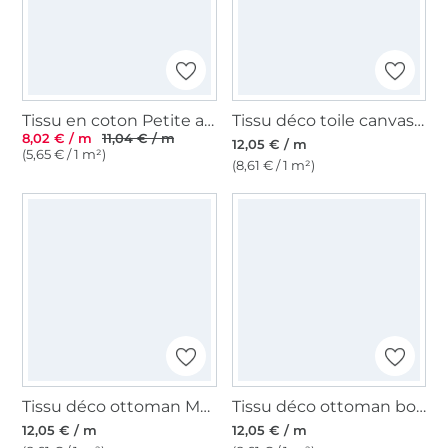
Tissu en coton Petite ancre
Tissu déco toile canvas Waterproof, bleu foncé
8,02 € / m
11,04 € / m
12,05 € / m
(5,65 € / 1 m²)
(8,61 € / 1 m²)
Tissu déco ottoman Méduse, bleu marine
Tissu déco ottoman bord de mer beach world, naturel
12,05 € / m
12,05 € / m