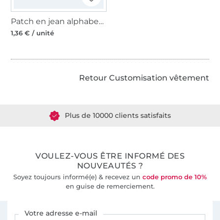
Patch en jean alphabet, lettre i
1,36 € / unité
Retour Customisation vêtement
Plus de 1.8 millions de mètres de tissu en stock
Plus de 10000 clients satisfaits
36 ans d'expérience
VOULEZ-VOUS ÊTRE INFORMÉ DES
NOUVEAUTÉS ?
Soyez toujours informé(e) & recevez un
code promo de 10%
en guise de remerciement.
Vous êtes abonné à la newsletter de Tissus Hemmers.
Votre adresse e-mail