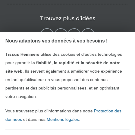
Trouvez plus d’idées
Nous adaptons vos données à vos besoins !
Tissus Hemmers
utilise des cookies et d’autres technologies
pour garantir
la fiabilité, la rapidité et la sécurité de notre
site web
. Ils servent également à améliorer votre expérience
en tant qu’utilisateur en vous proposant des contenus
pertinents et des publicités personnalisées, et en optimisant
Passer à la boutique néerla
Passer à la boutiqu
Nederlands
Français
votre navigation.
Vous trouverez plus d’informations dans notre
Protection des
Deutsch
données
et dans nos
Mentions légales
.