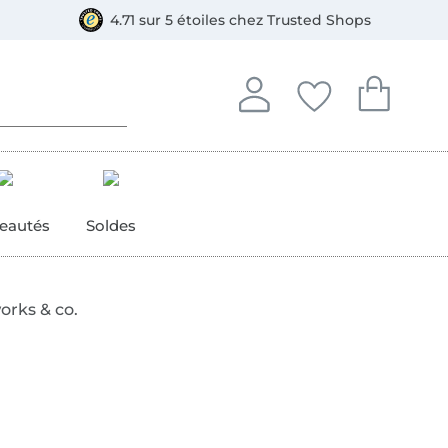
ment, Bancontact
4.71 sur 5 étoiles chez Trusted Shops
Se connecter à votre compt
Vous avez enregistré
Vous avez enr
Se connecter
Mes favoris
Mon pan
eautés
Soldes
orks & co.