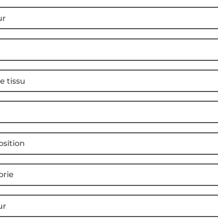
ur
e tissu
sition
orie
ur