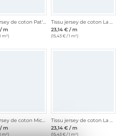
Tissu jersey de coton Pat' Patrouille, bleu
Tissu jersey de coton La Pat' Patrouille Girls Team, rose fuchsia
 / m
23,14 € / m
 1 m²)
(15,43 € / 1 m²)
Tissu jersey de coton Mickey Mouse, blanc cassé
Tissu jersey de coton La Pat' Patrouille Friends, bleu foncé
 / m
23,14 € / m
 1 m²)
(15,43 € / 1 m²)