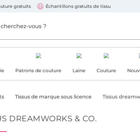
Sauter vers les produits
Continuer la recherche
 suivants : Visa, Mastercard, Carte bleue, PayPal, Vire
uture gratuits
Échantillons gratuits de tissu
ure
 couture
ie
Patrons de couture
Laine
Couture
Nouv
ts
Tissus de marque sous licence
Tissus dreamw
US DREAMWORKS & CO.