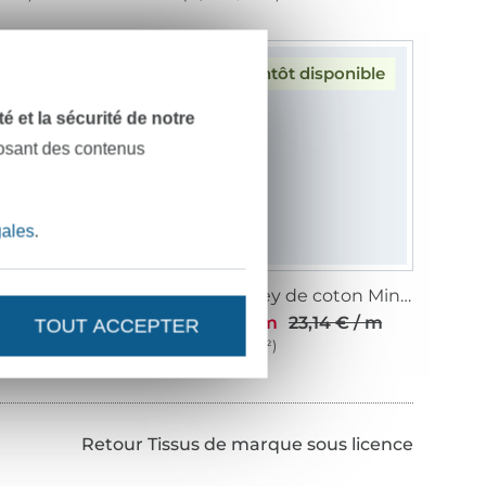
Bientôt disponible
dité et la sécurité de notre
posant des contenus
gales
.
Tissu jersey de coton La Pat' Patrouille team, bleu foncé
Tissu jersey de coton Minnie Mouse Flowers, rose fuchsia
 / m
17,09 € / m
23,14 € / m
TOUT ACCEPTER
 1 m²)
(11,39 € / 1 m²)
Retour Tissus de marque sous licence