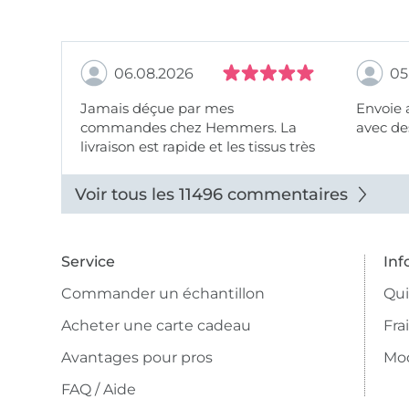
06.08.2026
05
Jamais déçue par mes
Envoie 
commandes chez Hemmers. La
avec des
livraison est rapide et les tissus très
beaux.
Voir tous les 11496 commentaires
Service
Inf
Commander un échantillon
Qu
Acheter une carte cadeau
Fra
Avantages pour pros
Mo
FAQ / Aide