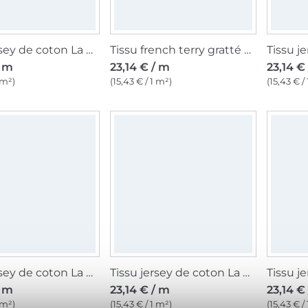
Tissu jersey de coton La Pat' Patrouille Pawfect, bleu
Tissu french terry gratté Dingo et Mickey and Goofy, gris clair chiné
/ m
23,14 € / m
23,14 €
 m²)
(15,43 € / 1 m²)
(15,43 € /
Tissu jersey de coton La Pat' Patrouille Rallye, bleu pétrole foncé
Tissu jersey de coton La Pat’ Patrouille, sable
/ m
23,14 € / m
23,14 €
 m²)
(15,43 € / 1 m²)
(15,43 € /