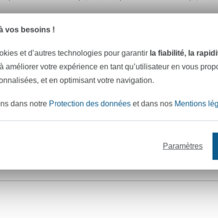
 vos besoins !
okies et d’autres technologies pour garantir
la fiabilité, la rapi
 à améliorer votre expérience en tant qu’utilisateur en vous pro
sonnalisées, et en optimisant votre navigation.
ons dans notre
Protection des données
et dans nos
Mentions lé
Tissu jersey de coton La Pat' Patrouille stripes, rose
Tissu jersey de coton La Pat' Patrouille, bleu clair
/ m
23,14 € / m
23,14 €
Paramètres
 m²)
(15,43 € / 1 m²)
(15,43 € /