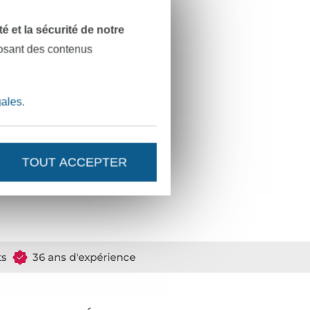
001AN1274
dité et la sécurité de notre
00M-269
posant des contenus
gales
.
TOUT ACCEPTER
ts
36 ans d'expérience