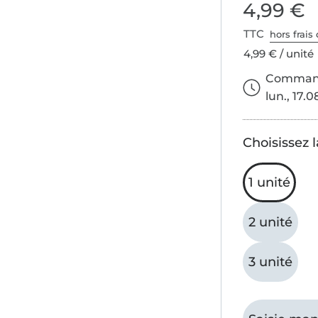
4,99 €
TTC
hors frais 
4,99 € / unité
Commande
lun., 17.0
Choisissez l
1 unité
2 unité
3 unité