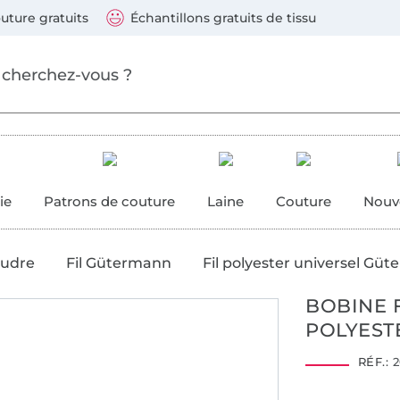
ller au contenu principal
Continuer la recherch
 suivants : Visa, Mastercard, Carte bleue, PayPal, Vire
uture gratuits
Échantillons gratuits de tissu
ure
 couture
ie
Patrons de couture
Laine
Couture
Nouv
oudre
Fil Gütermann
Fil polyester universel Gü
BOBINE 
POLYESTE
2001AN1274
RÉF.:
2
AITEX