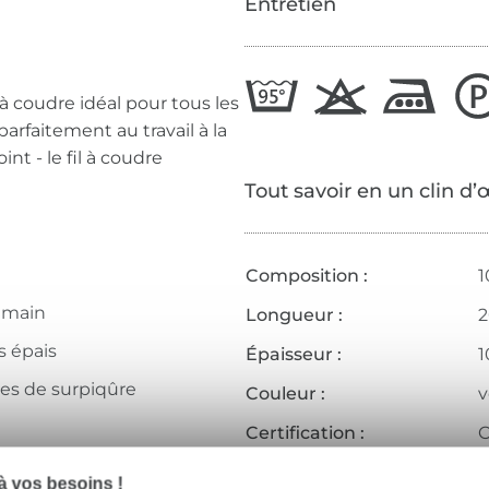
Entretien
 à coudre idéal pour tous les
parfaitement au travail à la
nt - le fil à coudre
Tout savoir en un clin d’
Composition :
1
a main
Longueur :
s épais
Épaisseur :
1
res de surpiqûre
Couleur :
v
Certification :
O
outons
Institut de test :
A
 vos besoins !