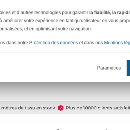
s décoratives
Numéro de certificat :
2
okies et d’autres technologies pour garantir
la fiabilité, la rapi
iguille universelle NM 70 – 90
Réf.:
2
 à améliorer votre expérience en tant qu’utilisateur en vous pro
sonnalisées, et en optimisant votre navigation.
Coordonnées du fabricant
ure résistant au lavage
ons dans notre
Protection des données
et dans nos
Mentions lé
Paramètres
Nm 65/2
e mètres de tissu en stock
Plus de 10000 clients satisfai