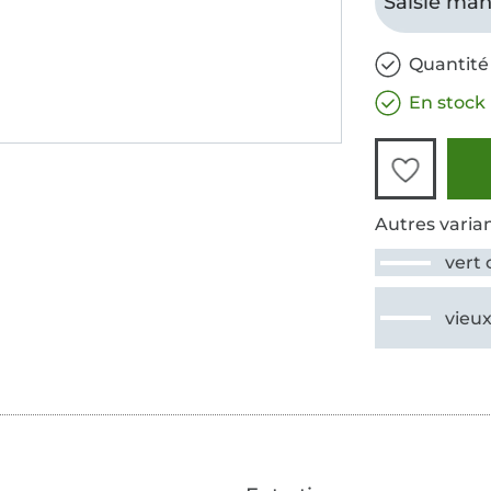
Saisie man
Quantité 
En stock
Autres varian
vert 
vieux