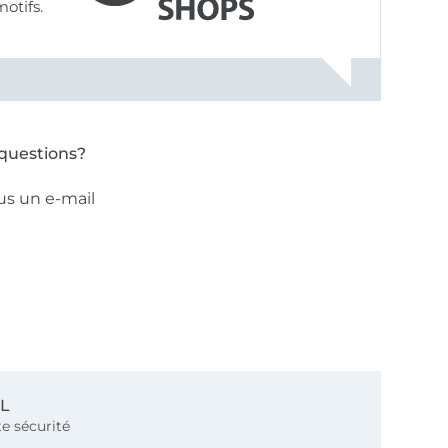
motifs.
questions?
us un e-mail
SL
e sécurité