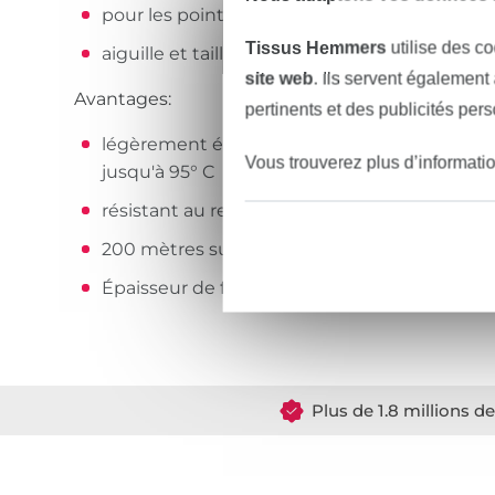
pour les points décoratifs fins et les couture
Tissus Hemmers
utilise des co
aiguille et taille d'aiguille recommandées : a
site web
. Ils servent également
Avantages:
pertinents et des publicités per
légèrement élastique et résistant à la déchir
Vous trouverez plus d’informati
jusqu'à 95° C
résistant au repassage jusqu'à 200° C
200 mètres sur la bobine
Épaisseur de fil : No./Tkt. 100 | dtex 300/2 | 
Plus de 1.8 millions d