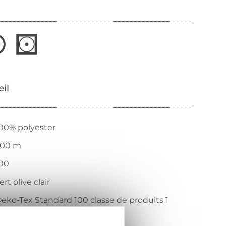
œil
00% polyester
200 m
00
ert olive clair
eko-Tex Standard 100 classe de produits 1
ITEX