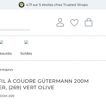
e
ment, Bancontact
4.71 sur 5 étoiles chez Trusted Shops
Se connecter à votre compt
Vous avez enregistré
Vous avez enr
Se connecter
Mes favoris
Mon pan
eautés
Soldes
termann
FIL À COUDRE GÜTERMANN 200M
R, (269) VERT OLIVE
00M-269