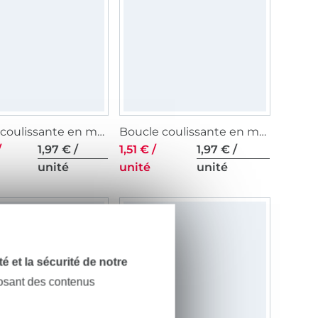
Boucle coulissante en métal, 38 mm, argent
Boucle coulissante en métal, 40 mm, argenté
/
1,97 € /
1,51 € /
1,97 € /
unité
unité
unité
dité et la sécurité de notre
posant des contenus