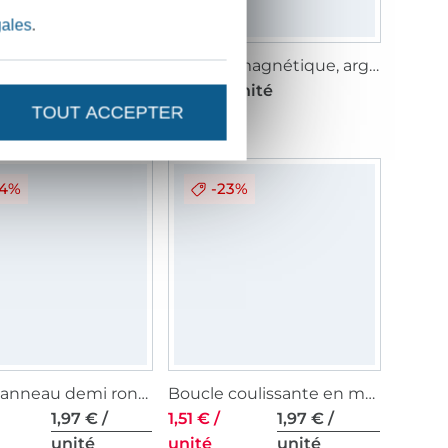
gales
.
15 oeillets avec rondelles 11 mm argent + outil
Fermoir magnétique, argent
 / unité
1,97 € / unité
TOUT ACCEPTER
24%
-23%
Boucle anneau demi rond en métal, 40 mm, noir mat
Boucle coulissante en métal, 40 mm, laiton antique brossé
1,97 € /
1,51 € /
1,97 € /
unité
unité
unité