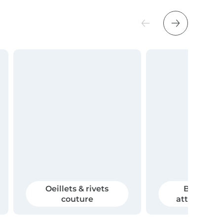
Oeillets & rivets
Boucles c
couture
attaches r