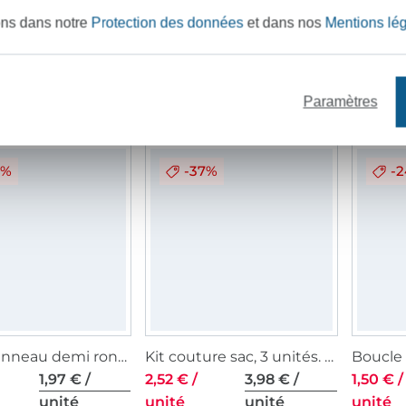
ons dans notre
Protection des données
et dans nos
Mentions lé
Boucle anneau demi-rond, 30 mm, métal, couleur argent
Boucle coulissante en métal, 25 mm, argenté
1,26 € /
1,51 € /
1,97 € /
10,99 €
Paramètres
unité
unité
unité
4%
-37%
-
Boucle anneau demi rond en métal, 40 mm, laiton antique brossé
Kit couture sac, 3 unités. 20 mm, couleur argent
1,97 € /
2,52 € /
3,98 € /
1,50 € /
unité
unité
unité
unité