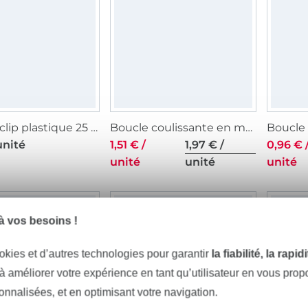
Fermoir clip plastique 25 mm boucle Bouclip, noir
Boucle coulissante en métal, 40 mm, noir mat
unité
1,51 € /
1,97 € /
0,96 € 
unité
unité
unité
4%
-23%
 vos besoins !
okies et d’autres technologies pour garantir
la fiabilité, la rapi
 à améliorer votre expérience en tant qu’utilisateur en vous pro
sonnalisées, et en optimisant votre navigation.