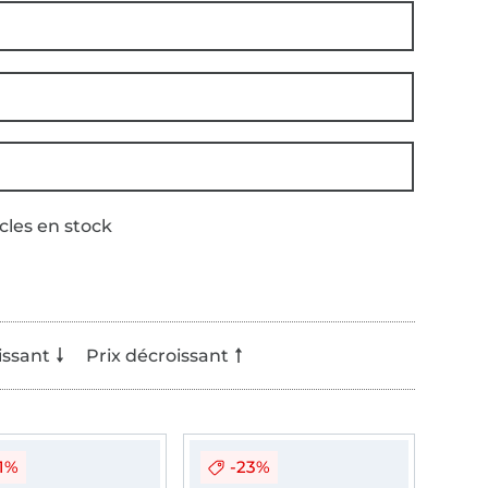
icles en stock
issant
Prix décroissant
1%
-23%