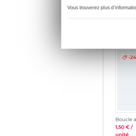
Vous trouverez plus d’informati
0,96 € /
unité
-2
1,50 € /
unité