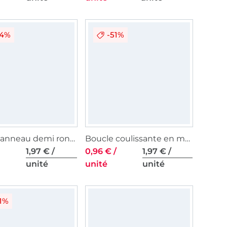
24%
-51%
Boucle anneau demi rond en métal, 40 mm, argenté
Boucle coulissante en métal, 25 mm, argent
1,97 € /
0,96 € /
1,97 € /
unité
unité
unité
1%