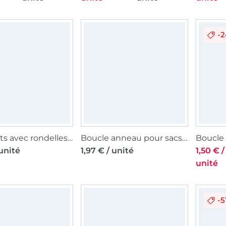
-
40 oeillets avec rondelles Prym, 5 mm, couleur or
Boucle anneau pour sacs, 25mm, couleur argent
 unité
1,97 € / unité
1,50 € /
unité
-5