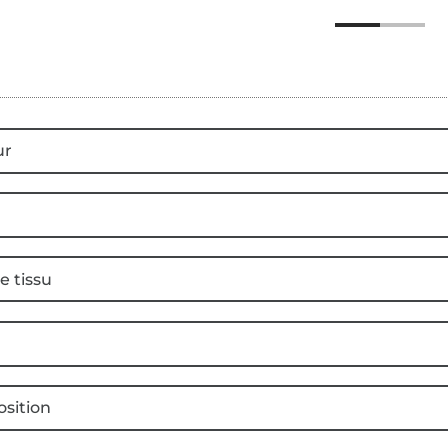
ur
e tissu
sition