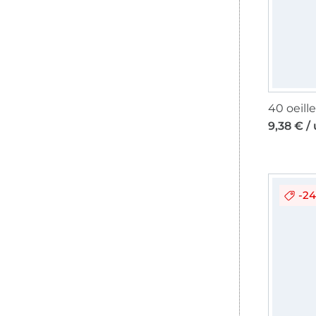
9,38 € /
-2