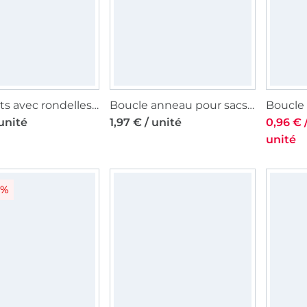
40 oeillets avec rondelles Prym, 5 mm, couleur argent
Boucle anneau pour sacs, 32mm, couleur or
 unité
1,97 € / unité
0,96 € 
unité
4%