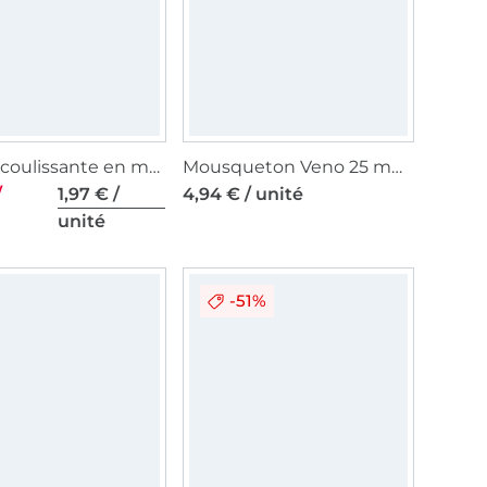
Boucle coulissante en métal, 38 mm, vieil or
Mousqueton Veno 25 mm, argent
/
1,97 € /
4,94 € / unité
unité
-51%