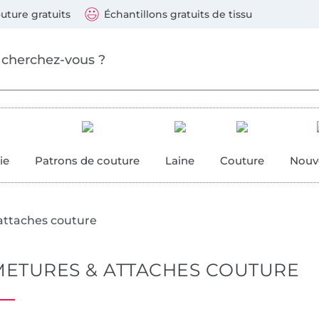
principal
Sauter vers les produits
Conti
 suivants : Visa, Mastercard, Carte bleue, PayPal, Vire
uture gratuits
Échantillons gratuits de tissu
ure
 couture
ie
Patrons de couture
Laine
Couture
Nouv
attaches couture
ETURES & ATTACHES COUTURE